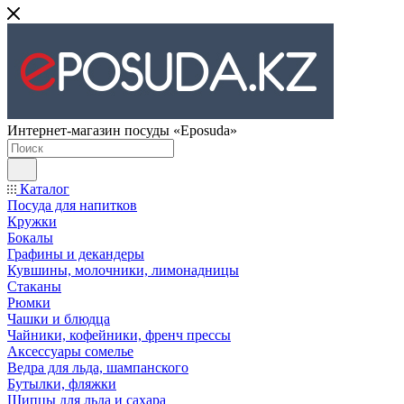
Интернет-магазин посуды «Eposuda»
Каталог
Посуда для напитков
Кружки
Бокалы
Графины и декандеры
Кувшины, молочники, лимонадницы
Стаканы
Рюмки
Чашки и блюдца
Чайники, кофейники, френч прессы
Аксессуары сомелье
Ведра для льда, шампанского
Бутылки, фляжки
Щипцы для льда и сахара