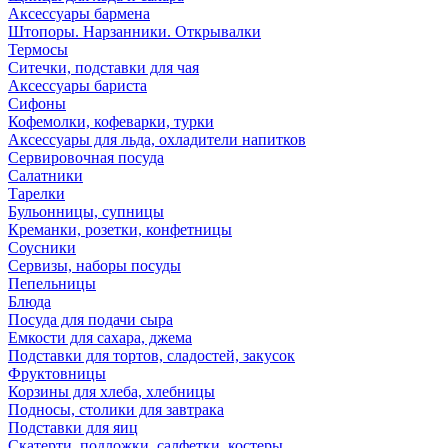
Аксессуары бармена
Штопоры. Нарзанники. Открывалки
Термосы
Ситечки, подставки для чая
Аксессуары бариста
Сифоны
Кофемолки, кофеварки, турки
Аксессуары для льда, охладители напитков
Сервировочная посуда
Салатники
Тарелки
Бульонницы, супницы
Креманки, розетки, конфетницы
Соусники
Сервизы, наборы посуды
Пепельницы
Блюда
Посуда для подачи сыра
Емкости для сахара, джема
Подставки для тортов, сладостей, закусок
Фруктовницы
Корзины для хлеба, хлебницы
Подносы, столики для завтрака
Подставки для яиц
Скатерти, подложки, салфетки, костеры