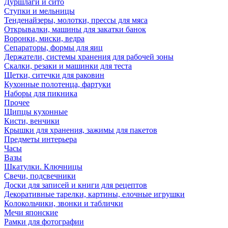
Дуршлаги и сито
Ступки и мельницы
Тенденайзеры, молотки, прессы для мяса
Открывалки, машины для закатки банок
Воронки, миски, ведра
Сепараторы, формы для яиц
Держатели, системы хранения для рабочей зоны
Скалки, резаки и машинки для теста
Щетки, ситечки для раковин
Кухонные полотенца, фартуки
Наборы для пикника
Прочее
Щипцы кухонные
Кисти, венчики
Крышки для хранения, зажимы для пакетов
Предметы интерьера
Часы
Вазы
Шкатулки. Ключницы
Свечи, подсвечники
Доски для записей и книги для рецептов
Декоративные тарелки, картины, елочные игрушки
Колокольчики, звонки и таблички
Мечи японские
Рамки для фотографии