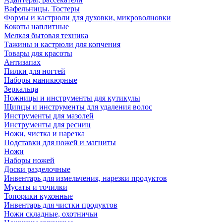
Вафельницы. Тостеры
Формы и кастрюли для духовки, микроволновки
Кокоты наплитные
Мелкая бытовая техника
Тажины и кастрюли для копчения
Товары для красоты
Антизапах
Пилки для ногтей
Наборы маникюрные
Зеркальца
Ножницы и инструменты для кутикулы
Щипцы и инструменты для удаления волос
Инструменты для мазолей
Инструменты для ресниц
Ножи, чистка и нарезка
Подставки для ножей и магниты
Ножи
Наборы ножей
Доски разделочные
Инвентарь для измельчения, нарезки продуктов
Мусаты и точилки
Топорики кухонные
Инвентарь для чистки продуктов
Ножи складные, охотничьи