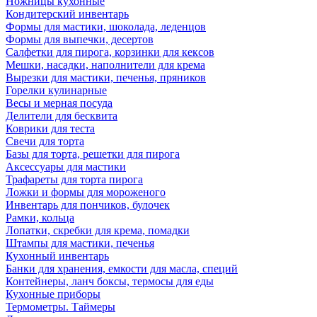
Ножницы кухонные
Кондитерский инвентарь
Формы для мастики, шоколада, леденцов
Формы для выпечки, десертов
Салфетки для пирога, корзинки для кексов
Мешки, насадки, наполнители для крема
Вырезки для мастики, печенья, пряников
Горелки кулинарные
Весы и мерная посуда
Делители для бесквита
Коврики для теста
Свечи для торта
Базы для торта, решетки для пирога
Аксессуары для мастики
Трафареты для торта пирога
Ложки и формы для мороженого
Инвентарь для пончиков, булочек
Рамки, кольца
Лопатки, скребки для крема, помадки
Штампы для мастики, печенья
Кухонный инвентарь
Банки для хранения, емкости для масла, специй
Контейнеры, ланч боксы, термосы для еды
Кухонные приборы
Термометры. Таймеры