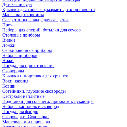
Детская посуда
Крышки для горячего, мармиты, гастроемкости
Масленки, икорницы
Салфетницы, кольца для салфеток
Прочее
Наборы для специй, бутылки для соусов
Столовые приборы
Вилки
Ложки
Сервировочные приборы
Наборы приборов
Ножи
Посуда для приготовления
Сковороды
Крышки и подставки для крышек
Воки, казаны
Ковши
Сотейники, глубокие сковороды
Кастрюли наплитные
Подставки для горячего, прихватки, рукавицы
Наборы кастрюль и сковород
Посуда для фондю
Скороварки. Соковарки
Мантоварки и пароварки
Адаптеры, рассекатели