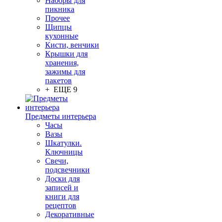
Наборы для
пикника
Прочее
Щипцы
кухонные
Кисти, венчики
Крышки для
хранения,
зажимы для
пакетов
+ ЕЩЕ 9
Предметы интерьера
Часы
Вазы
Шкатулки.
Ключницы
Свечи,
подсвечники
Доски для
записей и
книги для
рецептов
Декоративные