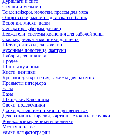
Дуршлаги и сито
Ступки и мельницы
Тенденайзеры, молотки, прессы для мяса
Открывалки, машины для закатки банок
Воронки, миски, ведра
Сепараторы, формы для яиц
Держатели, системы хранения для рабочей зоны
Скалки, резаки и машинки для теста
Щетки, ситечки для раковин
Кухонные полотенца, фартуки
Наборы для пикника
Прочее
Щипцы кухонные
Кисти, венчики
Крышки для хранения, зажимы для пакетов
Предметы интерьера
Часы
Вазы
Шкатулки. Ключницы
Свечи, подсвечники
Доски для записей и книги для рецептов
Декоративные тарелки, картины, елочные игрушки
Колокольчики, звонки и таблички
Мечи японские
Рамки для фотографии