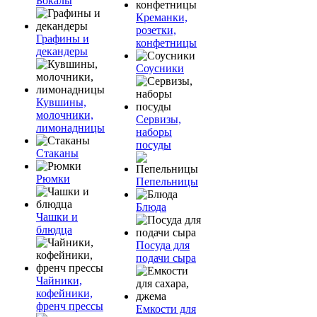
Бокалы
Креманки,
розетки,
Графины и
конфетницы
декандеры
Соусники
Кувшины,
молочники,
Сервизы,
лимонадницы
наборы
посуды
Стаканы
Рюмки
Пепельницы
Блюда
Чашки и
блюдца
Посуда для
подачи сыра
Чайники,
кофейники,
френч прессы
Емкости для