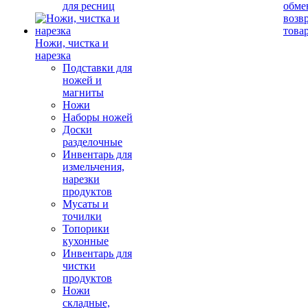
для ресниц
обме
возв
това
Ножи, чистка и
нарезка
Подставки для
ножей и
магниты
Ножи
Наборы ножей
Доски
разделочные
Инвентарь для
измельчения,
нарезки
продуктов
Мусаты и
точилки
Топорики
кухонные
Инвентарь для
чистки
продуктов
Ножи
складные,