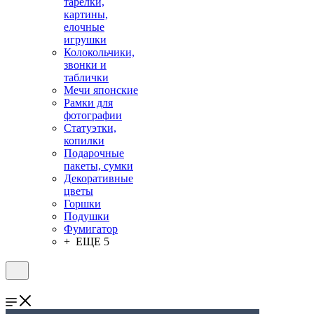
тарелки,
картины,
елочные
игрушки
Колокольчики,
звонки и
таблички
Мечи японские
Рамки для
фотографии
Статуэтки,
копилки
Подарочные
пакеты, сумки
Декоративные
цветы
Горшки
Подушки
Фумигатор
+ ЕЩЕ 5