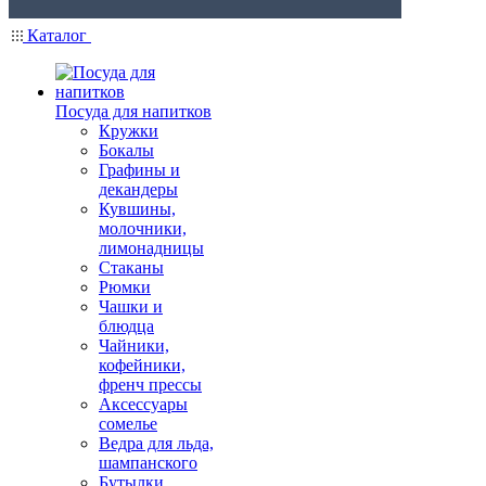
Каталог
Посуда для напитков
Кружки
Бокалы
Графины и
декандеры
Кувшины,
молочники,
лимонадницы
Стаканы
Рюмки
Чашки и
блюдца
Чайники,
кофейники,
френч прессы
Аксессуары
сомелье
Ведра для льда,
шампанского
Бутылки,