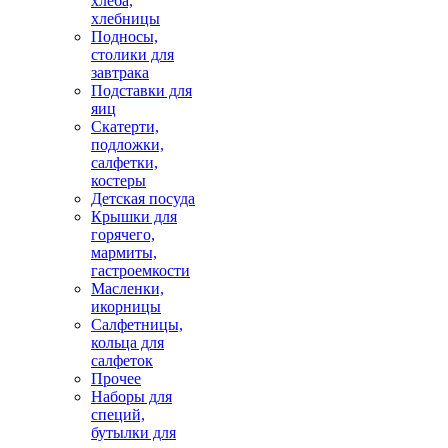
хлеба,
хлебницы
Подносы,
столики для
завтрака
Подставки для
яиц
Скатерти,
подложки,
салфетки,
костеры
Детская посуда
Крышки для
горячего,
мармиты,
гастроемкости
Масленки,
икорницы
Салфетницы,
кольца для
салфеток
Прочее
Наборы для
специй,
бутылки для