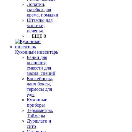
Лопатки,
скребки для
крема, помадки
Штампы для
мастики,
печенья
+ ЕЩЕ 8
Кухонный инвентарь
Банки для
хранения,
емкости для
масла, специй
Контейнеры,
ланч боксы,
термосы для
еды
Кухонные
приборы
Термометры.
Таймеры
Дуршлаги и
сито
Ступки и