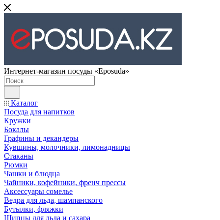
Интернет-магазин посуды «Eposuda»
Каталог
Посуда для напитков
Кружки
Бокалы
Графины и декандеры
Кувшины, молочники, лимонадницы
Стаканы
Рюмки
Чашки и блюдца
Чайники, кофейники, френч прессы
Аксессуары сомелье
Ведра для льда, шампанского
Бутылки, фляжки
Щипцы для льда и сахара