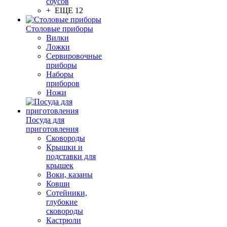
соусов
+ ЕЩЕ 12
Столовые приборы
Вилки
Ложки
Сервировочные
приборы
Наборы
приборов
Ножи
Посуда для
приготовления
Сковороды
Крышки и
подставки для
крышек
Воки, казаны
Ковши
Сотейники,
глубокие
сковороды
Кастрюли