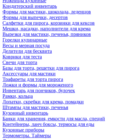
Ножницы кухонные
Кондитерский инвентарь
Формы для мастики, шоколада, леденцов
Формы для выпечки, десертов
Салфетки для пирога, корзинки для кексов
Мешки, насадки, наполнители для крема
Вырезки для мастики, печенья, пряников
Горелки кулинарные
Весы и мерная посуда
Делители для бесквита
Коврики для теста
Свечи для торта
Базы для торта, решетки для пирога
Аксессуары для мастики
Трафареты для торта пирога
Ложки и формы для мороженого
Инвентарь для пончиков, булочек
Рамки, кольца
Лопатки, скребки для крема, помадки
Штампы для мастики, печенья
Кухонный инвентарь
Банки для хранения, емкости для масла, специй
Контейнеры, ланч боксы, термосы для еды
Кухонные приборы
Термометры. Таймеры