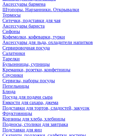
Аксессуары бармена
Штопоры. Нарзанники. Открывалки
Термосы
Ситечки, подставки для чая
Аксессуары бариста
Сифоны
Кофемолки, кофеварки, турки
Аксессуары для льда, охладители напитков
Сервировочная посуда
Салатники
Тарелки
Бульонницы, супницы
Креманки, розетки, конфетницы
Соусники
Сервизы, наборы посуды
Пепельницы
Блюда
Посуда для подачи сыра
Емкости для сахара, джема
Подставки для тортов, сладостей, закусок
Фруктовницы
Корзины для хлеба, хлебницы
Подносы, столики для завтрака
Подставки для яиц
Скатерти, подложки, салфетки, костеры