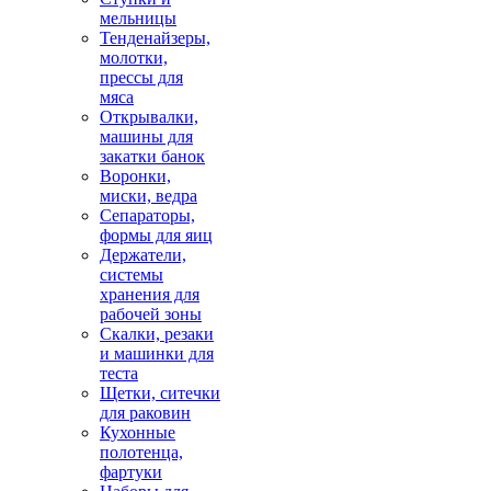
мельницы
Тенденайзеры,
молотки,
прессы для
мяса
Открывалки,
машины для
закатки банок
Воронки,
миски, ведра
Сепараторы,
формы для яиц
Держатели,
системы
хранения для
рабочей зоны
Скалки, резаки
и машинки для
теста
Щетки, ситечки
для раковин
Кухонные
полотенца,
фартуки