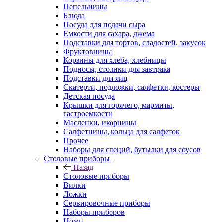
Пепельницы
Блюда
Посуда для подачи сыра
Емкости для сахара, джема
Подставки для тортов, сладостей, закусок
Фруктовницы
Корзины для хлеба, хлебницы
Подносы, столики для завтрака
Подставки для яиц
Скатерти, подложки, салфетки, костеры
Детская посуда
Крышки для горячего, мармиты,
гастроемкости
Масленки, икорницы
Салфетницы, кольца для салфеток
Прочее
Наборы для специй, бутылки для соусов
Столовые приборы
Назад
Столовые приборы
Вилки
Ложки
Сервировочные приборы
Наборы приборов
Ножи