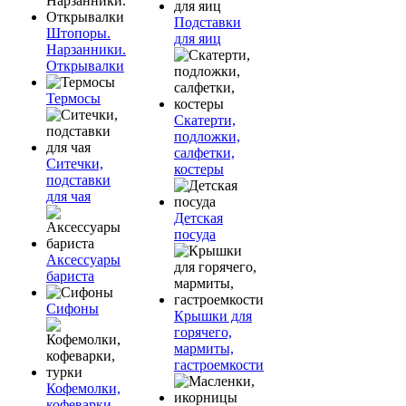
Подставки
Штопоры.
для яиц
Нарзанники.
Открывалки
Термосы
Скатерти,
подложки,
салфетки,
Ситечки,
костеры
подставки
для чая
Детская
посуда
Аксессуары
бариста
Сифоны
Крышки для
горячего,
мармиты,
гастроемкости
Кофемолки,
кофеварки,