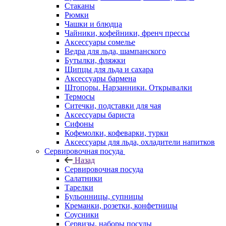
Стаканы
Рюмки
Чашки и блюдца
Чайники, кофейники, френч прессы
Аксессуары сомелье
Ведра для льда, шампанского
Бутылки, фляжки
Щипцы для льда и сахара
Аксессуары бармена
Штопоры. Нарзанники. Открывалки
Термосы
Ситечки, подставки для чая
Аксессуары бариста
Сифоны
Кофемолки, кофеварки, турки
Аксессуары для льда, охладители напитков
Сервировочная посуда
Назад
Сервировочная посуда
Салатники
Тарелки
Бульонницы, супницы
Креманки, розетки, конфетницы
Соусники
Сервизы, наборы посуды