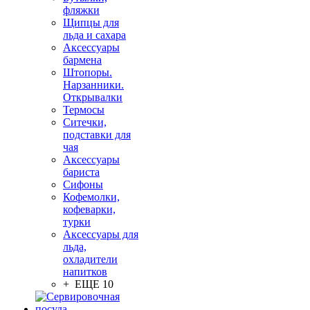
фляжки
Щипцы для
льда и сахара
Аксессуары
бармена
Штопоры.
Нарзанники.
Открывалки
Термосы
Ситечки,
подставки для
чая
Аксессуары
бариста
Сифоны
Кофемолки,
кофеварки,
турки
Аксессуары для
льда,
охладители
напитков
+ ЕЩЕ 10