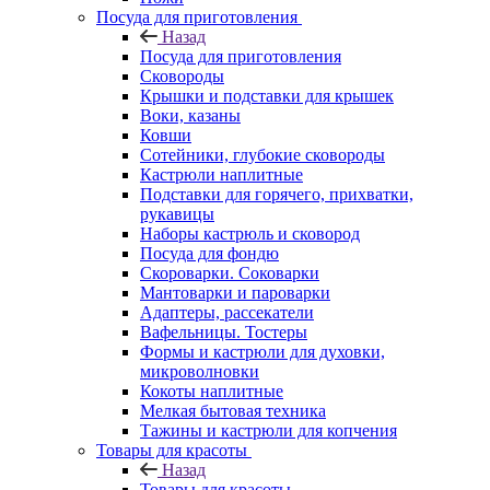
Посуда для приготовления
Назад
Посуда для приготовления
Сковороды
Крышки и подставки для крышек
Воки, казаны
Ковши
Сотейники, глубокие сковороды
Кастрюли наплитные
Подставки для горячего, прихватки,
рукавицы
Наборы кастрюль и сковород
Посуда для фондю
Скороварки. Соковарки
Мантоварки и пароварки
Адаптеры, рассекатели
Вафельницы. Тостеры
Формы и кастрюли для духовки,
микроволновки
Кокоты наплитные
Мелкая бытовая техника
Тажины и кастрюли для копчения
Товары для красоты
Назад
Товары для красоты