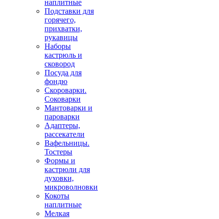
наплитные
Подставки для
горячего,
прихватки,
рукавицы
Наборы
кастрюль и
сковород
Посуда для
фондю
Скороварки.
Соковарки
Мантоварки и
пароварки
Адаптеры,
рассекатели
Вафельницы.
Тостеры
Формы и
кастрюли для
духовки,
микроволновки
Кокоты
наплитные
Мелкая