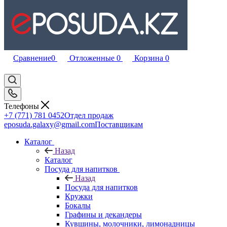
Сравнение
0
Отложенные
0
Корзина
0
Телефоны
+7 (771) 781 0452
Отдел продаж
eposuda.galaxy@gmail.com
Поставщикам
Каталог
Назад
Каталог
Посуда для напитков
Назад
Посуда для напитков
Кружки
Бокалы
Графины и декандеры
Кувшины, молочники, лимонадницы