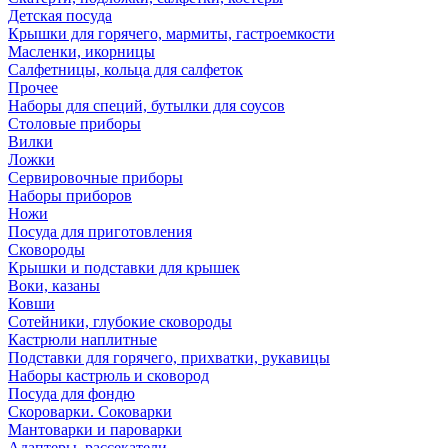
Детская посуда
Крышки для горячего, мармиты, гастроемкости
Масленки, икорницы
Салфетницы, кольца для салфеток
Прочее
Наборы для специй, бутылки для соусов
Столовые приборы
Вилки
Ложки
Сервировочные приборы
Наборы приборов
Ножи
Посуда для приготовления
Сковороды
Крышки и подставки для крышек
Воки, казаны
Ковши
Сотейники, глубокие сковороды
Кастрюли наплитные
Подставки для горячего, прихватки, рукавицы
Наборы кастрюль и сковород
Посуда для фондю
Скороварки. Соковарки
Мантоварки и пароварки
Адаптеры, рассекатели