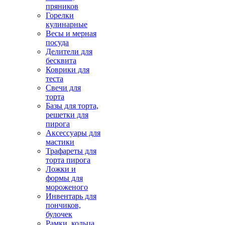
пряников
Горелки
кулинарные
Весы и мерная
посуда
Делители для
бесквита
Коврики для
теста
Свечи для
торта
Базы для торта,
решетки для
пирога
Аксессуары для
мастики
Трафареты для
торта пирога
Ложки и
формы для
мороженого
Инвентарь для
пончиков,
булочек
Рамки, кольца