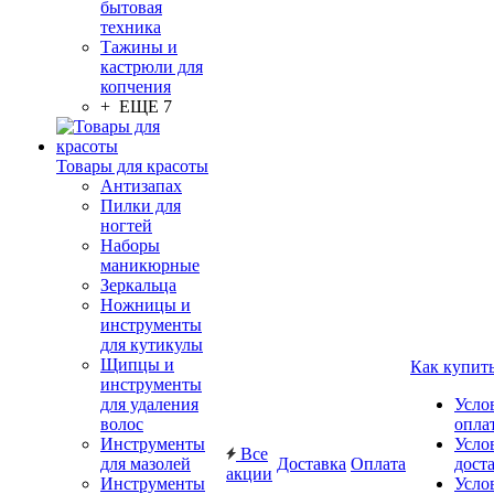
бытовая
техника
Тажины и
кастрюли для
копчения
+ ЕЩЕ 7
Товары для красоты
Антизапах
Пилки для
ногтей
Наборы
маникюрные
Зеркальца
Ножницы и
инструменты
для кутикулы
Щипцы и
Как купит
инструменты
для удаления
Усло
волос
опла
Инструменты
Усло
Все
для мазолей
Доставка
Оплата
дост
акции
Инструменты
Усло