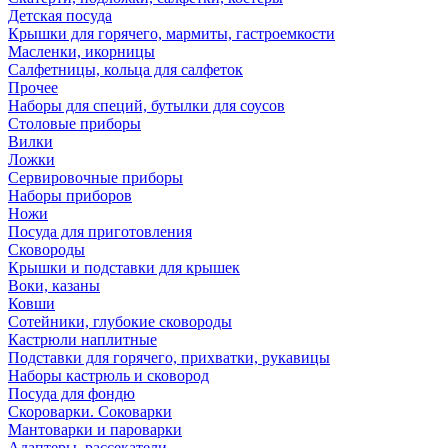
Детская посуда
Крышки для горячего, мармиты, гастроемкости
Масленки, икорницы
Салфетницы, кольца для салфеток
Прочее
Наборы для специй, бутылки для соусов
Столовые приборы
Вилки
Ложки
Сервировочные приборы
Наборы приборов
Ножи
Посуда для приготовления
Сковороды
Крышки и подставки для крышек
Воки, казаны
Ковши
Сотейники, глубокие сковороды
Кастрюли наплитные
Подставки для горячего, прихватки, рукавицы
Наборы кастрюль и сковород
Посуда для фондю
Скороварки. Соковарки
Мантоварки и пароварки
Адаптеры, рассекатели