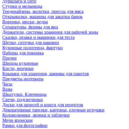
Дуршлаги и сито
Ступки и мельницы
Тенденайзеры, молотки, прессы для мяса
Открывалки, машины для закатки банок
Воронки, миски, ведра
Сепараторы, формы для яиц
Держатели, системы хранения для рабочей зоны
Скалки, резаки и машинки для теста
Щетки, ситечки для раковин
Кухонные полотенца, фартуки
Наборы для пикника
Прочее
Щипцы кухонные
Кисти, венчики
Крышки для хранения, зажимы для пакетов
Предметы интерьера
Часы
Вазы
Шкатулки. Ключницы
Свечи, подсвечники
Доски для записей и книги для рецептов
Декоративные тарелки, картины, елочные игрушки
Колокольчики, звонки и таблички
Мечи японские
Рамки для фотографии