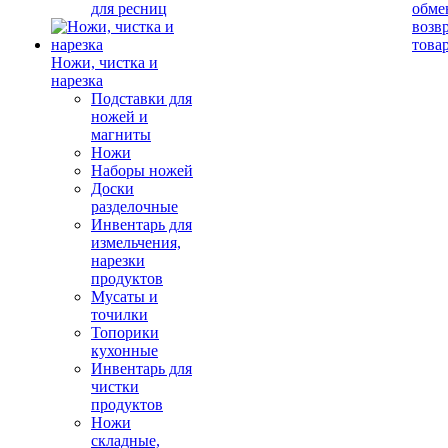
для ресниц
обме
возв
това
Ножи, чистка и
нарезка
Подставки для
ножей и
магниты
Ножи
Наборы ножей
Доски
разделочные
Инвентарь для
измельчения,
нарезки
продуктов
Мусаты и
точилки
Топорики
кухонные
Инвентарь для
чистки
продуктов
Ножи
складные,