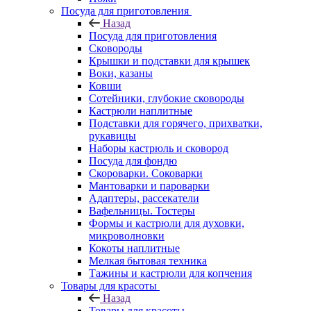
Посуда для приготовления
Назад
Посуда для приготовления
Сковороды
Крышки и подставки для крышек
Воки, казаны
Ковши
Сотейники, глубокие сковороды
Кастрюли наплитные
Подставки для горячего, прихватки,
рукавицы
Наборы кастрюль и сковород
Посуда для фондю
Скороварки. Соковарки
Мантоварки и пароварки
Адаптеры, рассекатели
Вафельницы. Тостеры
Формы и кастрюли для духовки,
микроволновки
Кокоты наплитные
Мелкая бытовая техника
Тажины и кастрюли для копчения
Товары для красоты
Назад
Товары для красоты