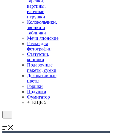
тарелки,
картины,
елочные
игрушки
Колокольчики,
звонки и
таблички
Мечи японские
Рамки для
фотографии
Статуэтки,
копилки
Подарочные
пакеты, сумки
Декоративные
цветы
Горшки
Подушки
Фумигатор
+ ЕЩЕ 5