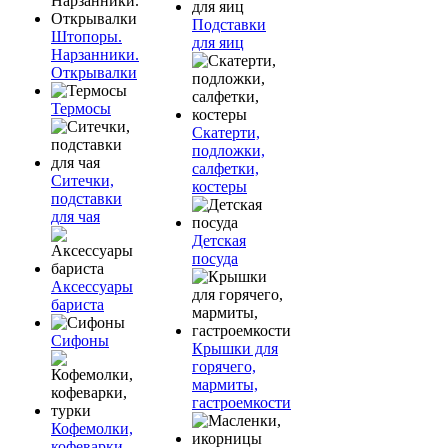
Подставки
Штопоры.
для яиц
Нарзанники.
Открывалки
Термосы
Скатерти,
подложки,
салфетки,
Ситечки,
костеры
подставки
для чая
Детская
посуда
Аксессуары
бариста
Сифоны
Крышки для
горячего,
мармиты,
гастроемкости
Кофемолки,
кофеварки,