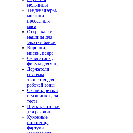
мельницы
Тенденайзеры,
молотки,
прессы для
мяса
Открывалки,
машины для
закатки банок
Воронки,
миски, ведра
Сепараторы,
формы для яиц
Держатели,
системы
хранения для
рабочей зоны
Скалки, резаки
и машинки для
теста
Щетки, ситечки
для раковин
Кухонные
полотенца,
фартуки