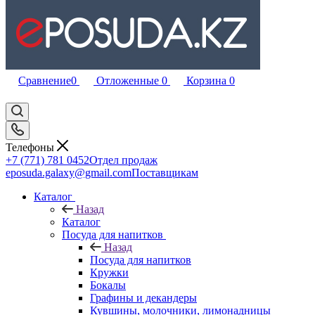
Сравнение
0
Отложенные
0
Корзина
0
Телефоны
+7 (771) 781 0452
Отдел продаж
eposuda.galaxy@gmail.com
Поставщикам
Каталог
Назад
Каталог
Посуда для напитков
Назад
Посуда для напитков
Кружки
Бокалы
Графины и декандеры
Кувшины, молочники, лимонадницы