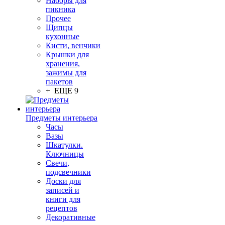
Наборы для
пикника
Прочее
Щипцы
кухонные
Кисти, венчики
Крышки для
хранения,
зажимы для
пакетов
+ ЕЩЕ 9
Предметы интерьера
Часы
Вазы
Шкатулки.
Ключницы
Свечи,
подсвечники
Доски для
записей и
книги для
рецептов
Декоративные