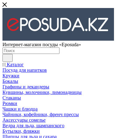
Интернет-магазин посуды «Eposuda»
Каталог
Посуда для напитков
Кружки
Бокалы
Графины и декандеры
Кувшины, молочники, лимонадницы
Стаканы
Рюмки
Чашки и блюдца
Чайники, кофейники, френч прессы
Аксессуары сомелье
Ведра для льда, шампанского
Бутылки, фляжки
Щипцы для льда и сахара