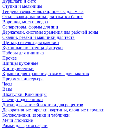
Дуршлаги и сито
Ступки и мельницы
Тенденайзеры, молотки, прессы для мяса
Открывалки, машины для закатки банок
Воронки, миски, ведра
Сепараторы, формы для яиц
Держатели, системы хранения для рабочей зоны
Скалки, резаки и машинки для теста
Щетки, ситечки для раковин
Кухонные полотенца, фартуки
Наборы для пикника
Прочее
Щипцы кухонные
Кисти, венчики
Крышки для хранения, зажимы для пакетов
Предметы интерьера
Часы
Вазы
Шкатулки. Ключницы
Свечи, подсвечники
Доски для записей и книги для рецептов
Декоративные тарелки, картины, елочные игрушки
Колокольчики, звонки и таблички
Мечи японские
Рамки для фотографии