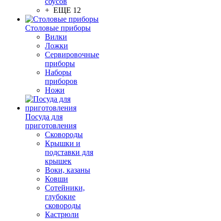
соусов
+ ЕЩЕ 12
Столовые приборы
Вилки
Ложки
Сервировочные
приборы
Наборы
приборов
Ножи
Посуда для
приготовления
Сковороды
Крышки и
подставки для
крышек
Воки, казаны
Ковши
Сотейники,
глубокие
сковороды
Кастрюли