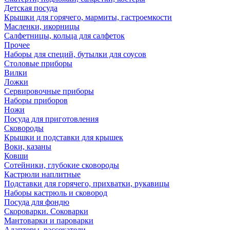
Детская посуда
Крышки для горячего, мармиты, гастроемкости
Масленки, икорницы
Салфетницы, кольца для салфеток
Прочее
Наборы для специй, бутылки для соусов
Столовые приборы
Вилки
Ложки
Сервировочные приборы
Наборы приборов
Ножи
Посуда для приготовления
Сковороды
Крышки и подставки для крышек
Воки, казаны
Ковши
Сотейники, глубокие сковороды
Кастрюли наплитные
Подставки для горячего, прихватки, рукавицы
Наборы кастрюль и сковород
Посуда для фондю
Скороварки. Соковарки
Мантоварки и пароварки
Адаптеры, рассекатели