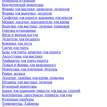
Ножницы кухонные
Кондитерский инвентарь
Формы для мастики, шоколада, леденцов
Формы для выпечки, десертов
Салфетки для пирога, корзинки для кексов
Мешки, насадки, наполнители для крема
Вырезки для мастики, печенья, пряников
Горелки кулинарные
Весы и мерная посуда
Делители для бесквита
Коврики для теста
Свечи для торта
Базы для торта, решетки для пирога
Аксессуары для мастики
Трафареты для торта пирога
Ложки и формы для мороженого
Инвентарь для пончиков, булочек
Рамки, кольца
Лопатки, скребки для крема, помадки
Штампы для мастики, печенья
Кухонный инвентарь
Банки для хранения, емкости для масла, специй
Контейнеры, ланч боксы, термосы для еды
Кухонные приборы
Термометры. Таймеры