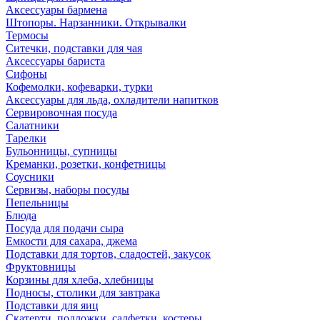
Аксессуары бармена
Штопоры. Нарзанники. Открывалки
Термосы
Ситечки, подставки для чая
Аксессуары бариста
Сифоны
Кофемолки, кофеварки, турки
Аксессуары для льда, охладители напитков
Сервировочная посуда
Салатники
Тарелки
Бульонницы, супницы
Креманки, розетки, конфетницы
Соусники
Сервизы, наборы посуды
Пепельницы
Блюда
Посуда для подачи сыра
Емкости для сахара, джема
Подставки для тортов, сладостей, закусок
Фруктовницы
Корзины для хлеба, хлебницы
Подносы, столики для завтрака
Подставки для яиц
Скатерти, подложки, салфетки, костеры