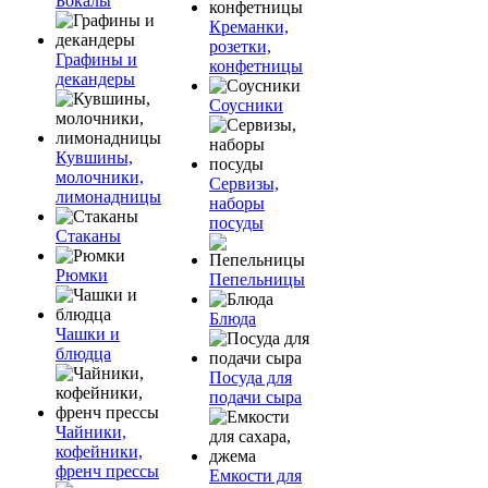
Бокалы
Креманки,
розетки,
Графины и
конфетницы
декандеры
Соусники
Кувшины,
молочники,
Сервизы,
лимонадницы
наборы
посуды
Стаканы
Рюмки
Пепельницы
Блюда
Чашки и
блюдца
Посуда для
подачи сыра
Чайники,
кофейники,
френч прессы
Емкости для