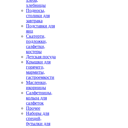
хлеба,
хлебницы
Подносы,
столики для
завтрака
Подставки для
яиц
Скатерти,
подложки,
салфетки,
костеры
Детская посуда
Крышки для
горячего,
мармиты,
гастроемкости
Масленки,
икорницы
Салфетницы,
кольца для
салфеток
Прочее
Наборы для
специй,
бутылки для