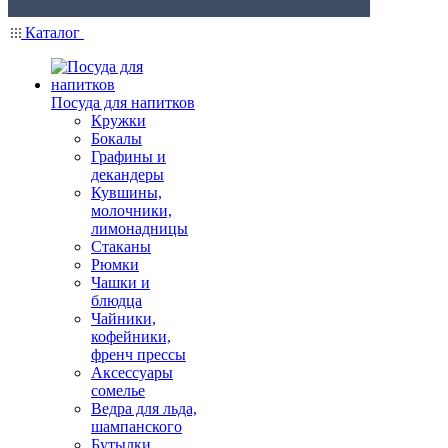
Каталог
Посуда для напитков
Кружки
Бокалы
Графины и
декандеры
Кувшины,
молочники,
лимонадницы
Стаканы
Рюмки
Чашки и
блюдца
Чайники,
кофейники,
френч прессы
Аксессуары
сомелье
Ведра для льда,
шампанского
Бутылки,