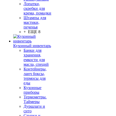
Лопатки,
скребки для
крема, помадки
Штампы для
мастики,
печенья
+ ЕЩЕ 8
Кухонный инвентарь
Банки для
хранения,
емкости для
масла, специй
Контейнеры,
ланч боксы,
термосы для
еды
Кухонные
приборы
Термометры.
Таймеры
Дуршлаги и
сито
Ступки и