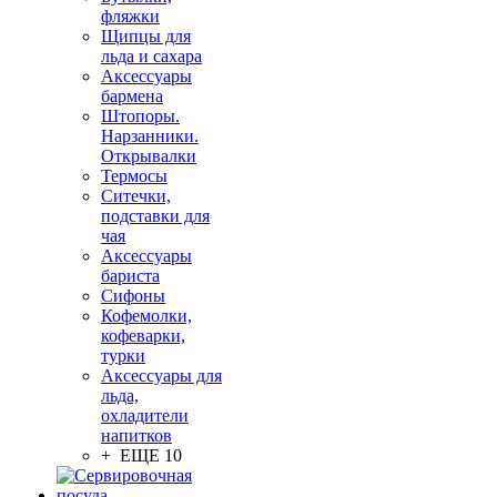
фляжки
Щипцы для
льда и сахара
Аксессуары
бармена
Штопоры.
Нарзанники.
Открывалки
Термосы
Ситечки,
подставки для
чая
Аксессуары
бариста
Сифоны
Кофемолки,
кофеварки,
турки
Аксессуары для
льда,
охладители
напитков
+ ЕЩЕ 10