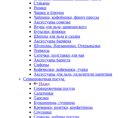
Стаканы
Рюмки
Чашки и блюдца
Чайники, кофейники, френч прессы
Аксессуары сомелье
Ведра для льда, шампанского
Бутылки, фляжки
Щипцы для льда и сахара
Аксессуары бармена
Штопоры. Нарзанники. Открывалки
Термосы
Ситечки, подставки для чая
Аксессуары бариста
Сифоны
Кофемолки, кофеварки, турки
Аксессуары для льда, охладители напитков
Сервировочная посуда
Назад
Сервировочная посуда
Салатники
Тарелки
Бульонницы, супницы
Креманки, розетки, конфетницы
Соусники
Сервизы, наборы посуды