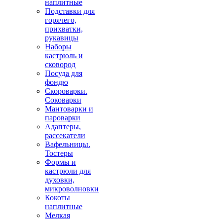
наплитные
Подставки для
горячего,
прихватки,
рукавицы
Наборы
кастрюль и
сковород
Посуда для
фондю
Скороварки.
Соковарки
Мантоварки и
пароварки
Адаптеры,
рассекатели
Вафельницы.
Тостеры
Формы и
кастрюли для
духовки,
микроволновки
Кокоты
наплитные
Мелкая