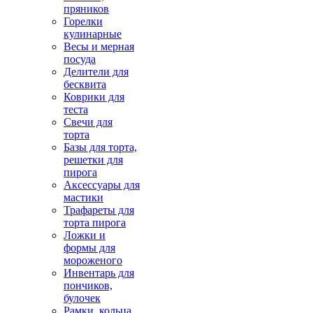
пряников
Горелки
кулинарные
Весы и мерная
посуда
Делители для
бесквита
Коврики для
теста
Свечи для
торта
Базы для торта,
решетки для
пирога
Аксессуары для
мастики
Трафареты для
торта пирога
Ложки и
формы для
мороженого
Инвентарь для
пончиков,
булочек
Рамки, кольца