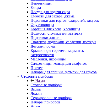
Пепельницы
Блюда
Посуда для подачи сыра
Емкости для сахара, джема
Подставки для тортов, сладостей, закусок
Фруктовницы
Корзины для хлеба, хлебницы
Подносы, столики для завтрака
Подставки для яиц
Скатерти, подложки, салфетки, костеры
Детская посуда
Крышки для горячего, мармиты,
гастроемкости
Масленки, икорницы
Салфетницы, кольца для салфеток
Прочее
Наборы для специй, бутылки для соусов
Столовые приборы
Назад
Столовые приборы
Вилки
Ложки
Сервировочные приборы
Наборы приборов
Ножи