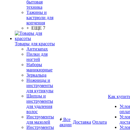
бытовая
техника
Тажины и
кастрюли для
копчения
+ ЕЩЕ 7
Товары для красоты
Антизапах
Пилки для
ногтей
Наборы
маникюрные
Зеркальца
Ножницы и
инструменты
для кутикулы
Щипцы и
Как купит
инструменты
для удаления
Усло
волос
опла
Инструменты
Усло
Все
для мазолей
Доставка
Оплата
дост
акции
Инструменты
Усло