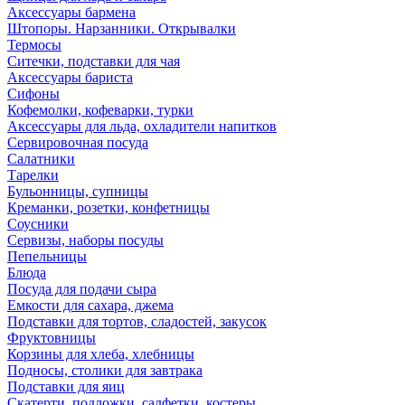
Аксессуары бармена
Штопоры. Нарзанники. Открывалки
Термосы
Ситечки, подставки для чая
Аксессуары бариста
Сифоны
Кофемолки, кофеварки, турки
Аксессуары для льда, охладители напитков
Сервировочная посуда
Салатники
Тарелки
Бульонницы, супницы
Креманки, розетки, конфетницы
Соусники
Сервизы, наборы посуды
Пепельницы
Блюда
Посуда для подачи сыра
Емкости для сахара, джема
Подставки для тортов, сладостей, закусок
Фруктовницы
Корзины для хлеба, хлебницы
Подносы, столики для завтрака
Подставки для яиц
Скатерти, подложки, салфетки, костеры