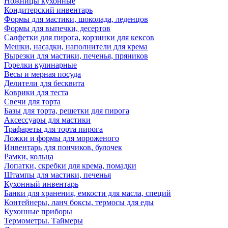
Ножницы кухонные
Кондитерский инвентарь
Формы для мастики, шоколада, леденцов
Формы для выпечки, десертов
Салфетки для пирога, корзинки для кексов
Мешки, насадки, наполнители для крема
Вырезки для мастики, печенья, пряников
Горелки кулинарные
Весы и мерная посуда
Делители для бесквита
Коврики для теста
Свечи для торта
Базы для торта, решетки для пирога
Аксессуары для мастики
Трафареты для торта пирога
Ложки и формы для мороженого
Инвентарь для пончиков, булочек
Рамки, кольца
Лопатки, скребки для крема, помадки
Штампы для мастики, печенья
Кухонный инвентарь
Банки для хранения, емкости для масла, специй
Контейнеры, ланч боксы, термосы для еды
Кухонные приборы
Термометры. Таймеры