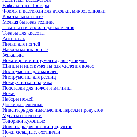
Вафельницы. Тостеры
Формы и кастрюли для духовки, микроволновки
Кокоты наплитные
Мелкая бытовая техника
Тажины и кастрюли для копчения
Товары для красоты
Антизапах
Пилки для ногтей
Наборы маникюрные
Зеркальца
Ножницы и инструменты для кутикулы
Щипцы и инструменты для удаления волос
Инструменты для мазолей
Инструменты для ресниц
Ножи, чистка и нарезка
Подставки для ножей и магниты
Ножи
Наборы ножей
Доски разделочные
Инвентарь для измельчения, нарезки продуктов
Мусаты и точилки
Топорики кухонные
Инвентарь для чистки продуктов
Ножи складные, охотничьи