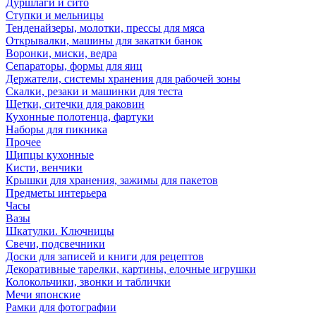
Дуршлаги и сито
Ступки и мельницы
Тенденайзеры, молотки, прессы для мяса
Открывалки, машины для закатки банок
Воронки, миски, ведра
Сепараторы, формы для яиц
Держатели, системы хранения для рабочей зоны
Скалки, резаки и машинки для теста
Щетки, ситечки для раковин
Кухонные полотенца, фартуки
Наборы для пикника
Прочее
Щипцы кухонные
Кисти, венчики
Крышки для хранения, зажимы для пакетов
Предметы интерьера
Часы
Вазы
Шкатулки. Ключницы
Свечи, подсвечники
Доски для записей и книги для рецептов
Декоративные тарелки, картины, елочные игрушки
Колокольчики, звонки и таблички
Мечи японские
Рамки для фотографии