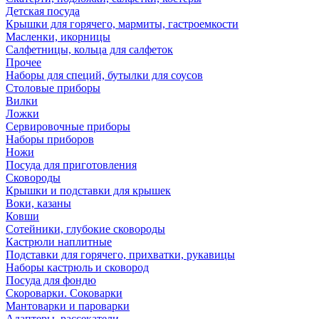
Детская посуда
Крышки для горячего, мармиты, гастроемкости
Масленки, икорницы
Салфетницы, кольца для салфеток
Прочее
Наборы для специй, бутылки для соусов
Столовые приборы
Вилки
Ложки
Сервировочные приборы
Наборы приборов
Ножи
Посуда для приготовления
Сковороды
Крышки и подставки для крышек
Воки, казаны
Ковши
Сотейники, глубокие сковороды
Кастрюли наплитные
Подставки для горячего, прихватки, рукавицы
Наборы кастрюль и сковород
Посуда для фондю
Скороварки. Соковарки
Мантоварки и пароварки
Адаптеры, рассекатели