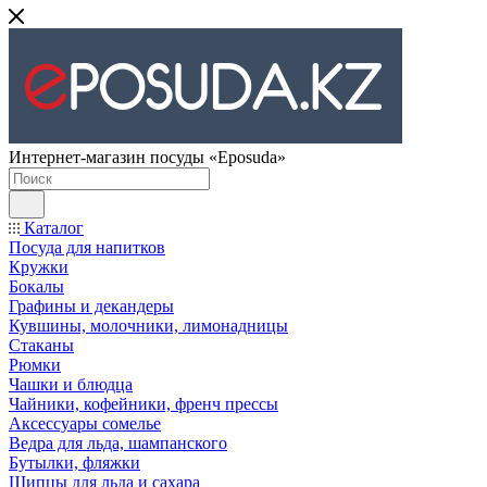
Интернет-магазин посуды «Eposuda»
Каталог
Посуда для напитков
Кружки
Бокалы
Графины и декандеры
Кувшины, молочники, лимонадницы
Стаканы
Рюмки
Чашки и блюдца
Чайники, кофейники, френч прессы
Аксессуары сомелье
Ведра для льда, шампанского
Бутылки, фляжки
Щипцы для льда и сахара