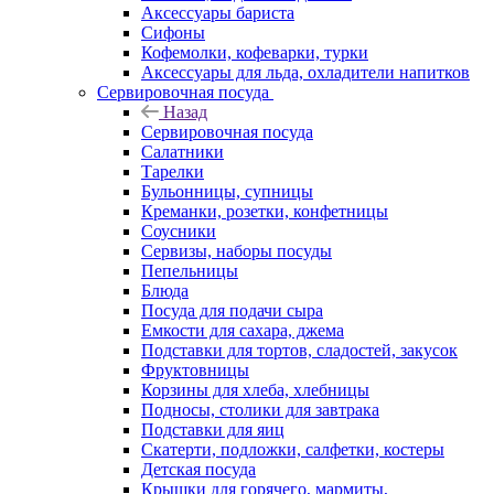
Аксессуары бариста
Сифоны
Кофемолки, кофеварки, турки
Аксессуары для льда, охладители напитков
Сервировочная посуда
Назад
Сервировочная посуда
Салатники
Тарелки
Бульонницы, супницы
Креманки, розетки, конфетницы
Соусники
Сервизы, наборы посуды
Пепельницы
Блюда
Посуда для подачи сыра
Емкости для сахара, джема
Подставки для тортов, сладостей, закусок
Фруктовницы
Корзины для хлеба, хлебницы
Подносы, столики для завтрака
Подставки для яиц
Скатерти, подложки, салфетки, костеры
Детская посуда
Крышки для горячего, мармиты,