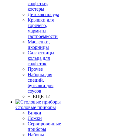
салфетки,
костеры
Детская посуда
Крышки для
горячего,
мармиты,
гастроемкости
Масленки,
икорницы
Салфетницы,
кольца для
салфеток
Прочее
Наборы для
специй,
бутылки для
соусов
+ ЕЩЕ 12
Столовые приборы
Вилки
Ложки
Сервировочные
приборы
Наборы