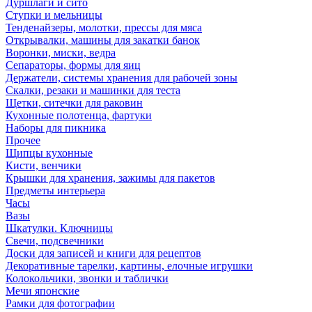
Дуршлаги и сито
Ступки и мельницы
Тенденайзеры, молотки, прессы для мяса
Открывалки, машины для закатки банок
Воронки, миски, ведра
Сепараторы, формы для яиц
Держатели, системы хранения для рабочей зоны
Скалки, резаки и машинки для теста
Щетки, ситечки для раковин
Кухонные полотенца, фартуки
Наборы для пикника
Прочее
Щипцы кухонные
Кисти, венчики
Крышки для хранения, зажимы для пакетов
Предметы интерьера
Часы
Вазы
Шкатулки. Ключницы
Свечи, подсвечники
Доски для записей и книги для рецептов
Декоративные тарелки, картины, елочные игрушки
Колокольчики, звонки и таблички
Мечи японские
Рамки для фотографии