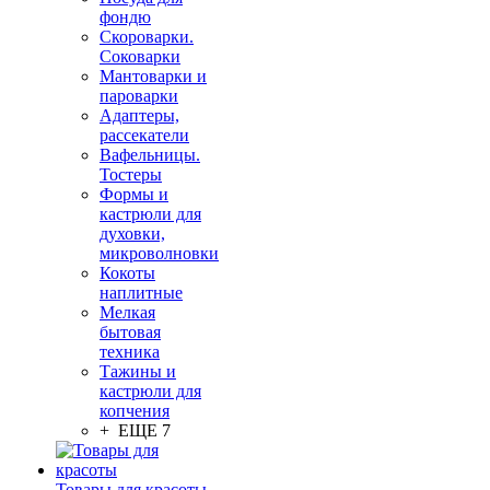
фондю
Скороварки.
Соковарки
Мантоварки и
пароварки
Адаптеры,
рассекатели
Вафельницы.
Тостеры
Формы и
кастрюли для
духовки,
микроволновки
Кокоты
наплитные
Мелкая
бытовая
техника
Тажины и
кастрюли для
копчения
+ ЕЩЕ 7
Товары для красоты