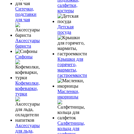
салфетки,
Ситечки,
костеры
подставки
для чая
Детская
посуда
Аксессуары
бариста
Сифоны
Крышки для
горячего,
мармиты,
гастроемкости
Кофемолки,
кофеварки,
Масленки,
турки
икорницы
Салфетницы,
Аксессуары
кольца для
для льда,
салфеток