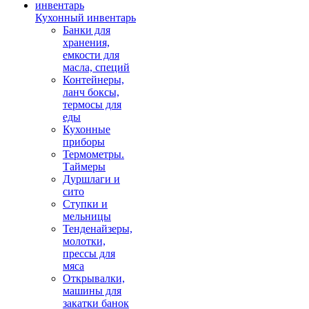
Кухонный инвентарь
Банки для
хранения,
емкости для
масла, специй
Контейнеры,
ланч боксы,
термосы для
еды
Кухонные
приборы
Термометры.
Таймеры
Дуршлаги и
сито
Ступки и
мельницы
Тенденайзеры,
молотки,
прессы для
мяса
Открывалки,
машины для
закатки банок