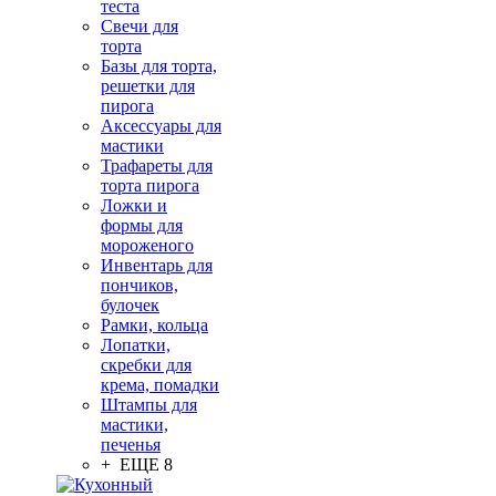
теста
Свечи для
торта
Базы для торта,
решетки для
пирога
Аксессуары для
мастики
Трафареты для
торта пирога
Ложки и
формы для
мороженого
Инвентарь для
пончиков,
булочек
Рамки, кольца
Лопатки,
скребки для
крема, помадки
Штампы для
мастики,
печенья
+ ЕЩЕ 8