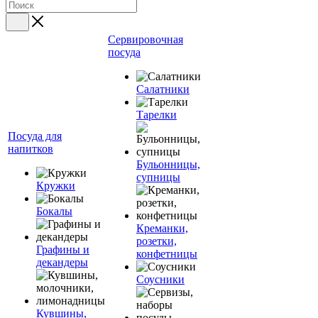
Сервировочная
посуда
Салатники
Тарелки
Посуда для
напитков
Бульонницы,
супницы
Кружки
Бокалы
Креманки,
розетки,
Графины и
конфетницы
декандеры
Соусники
Кувшины,