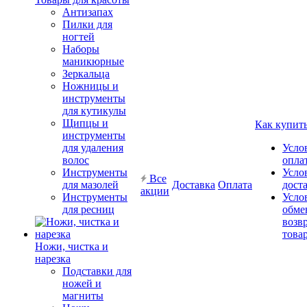
Антизапах
Пилки для
ногтей
Наборы
маникюрные
Зеркальца
Ножницы и
инструменты
для кутикулы
Щипцы и
Как купит
инструменты
для удаления
Усло
волос
опла
Инструменты
Усло
Все
для мазолей
Доставка
Оплата
дост
акции
Инструменты
Усло
для ресниц
обме
возв
това
Ножи, чистка и
нарезка
Подставки для
ножей и
магниты