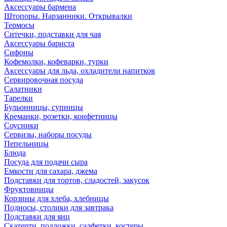
Аксессуары бармена
Штопоры. Нарзанники. Открывалки
Термосы
Ситечки, подставки для чая
Аксессуары бариста
Сифоны
Кофемолки, кофеварки, турки
Аксессуары для льда, охладители напитков
Сервировочная посуда
Салатники
Тарелки
Бульонницы, супницы
Креманки, розетки, конфетницы
Соусники
Сервизы, наборы посуды
Пепельницы
Блюда
Посуда для подачи сыра
Емкости для сахара, джема
Подставки для тортов, сладостей, закусок
Фруктовницы
Корзины для хлеба, хлебницы
Подносы, столики для завтрака
Подставки для яиц
Скатерти, подложки, салфетки, костеры