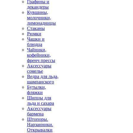
Графины и
декандеры
Кувшины,
молочники,
лимонадницы
Стаканы
Рюмки
Чашки и
блюдца
Чайники,
кофейники,
френч прессы
Аксессуары
сомелье
Ведра для льда,
шампанского
Бутылки,
фляжки
Щипцы для
льда и сахара
Аксессуары
бармена
Штопоры.
Нарзанники.
Открывалки