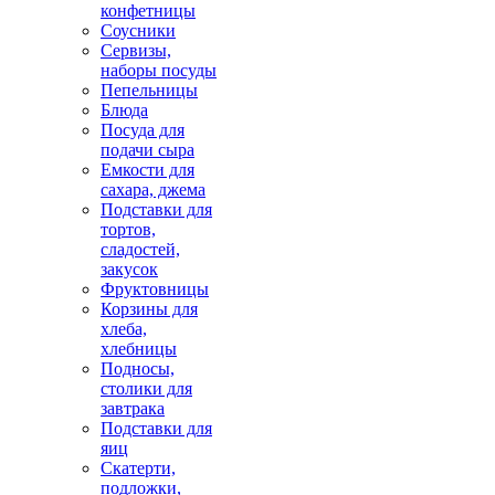
конфетницы
Соусники
Сервизы,
наборы посуды
Пепельницы
Блюда
Посуда для
подачи сыра
Емкости для
сахара, джема
Подставки для
тортов,
сладостей,
закусок
Фруктовницы
Корзины для
хлеба,
хлебницы
Подносы,
столики для
завтрака
Подставки для
яиц
Скатерти,
подложки,