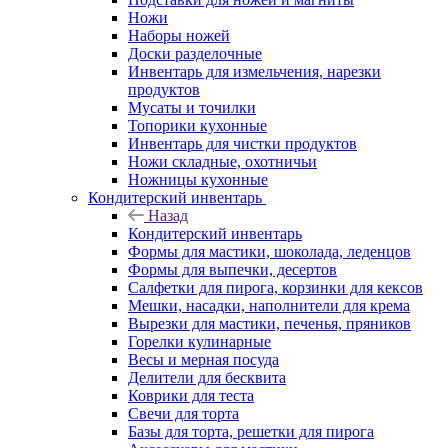
Ножи
Наборы ножей
Доски разделочные
Инвентарь для измельчения, нарезки
продуктов
Мусаты и точилки
Топорики кухонные
Инвентарь для чистки продуктов
Ножи складные, охотничьи
Ножницы кухонные
Кондитерский инвентарь
Назад
Кондитерский инвентарь
Формы для мастики, шоколада, леденцов
Формы для выпечки, десертов
Салфетки для пирога, корзинки для кексов
Мешки, насадки, наполнители для крема
Вырезки для мастики, печенья, пряников
Горелки кулинарные
Весы и мерная посуда
Делители для бесквита
Коврики для теста
Свечи для торта
Базы для торта, решетки для пирога