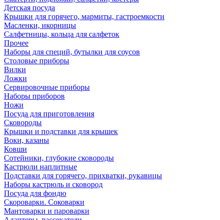
Детская посуда
Крышки для горячего, мармиты, гастроемкости
Масленки, икорницы
Салфетницы, кольца для салфеток
Прочее
Наборы для специй, бутылки для соусов
Столовые приборы
Вилки
Ложки
Сервировочные приборы
Наборы приборов
Ножи
Посуда для приготовления
Сковороды
Крышки и подставки для крышек
Воки, казаны
Ковши
Сотейники, глубокие сковороды
Кастрюли наплитные
Подставки для горячего, прихватки, рукавицы
Наборы кастрюль и сковород
Посуда для фондю
Скороварки. Соковарки
Мантоварки и пароварки
Адаптеры, рассекатели