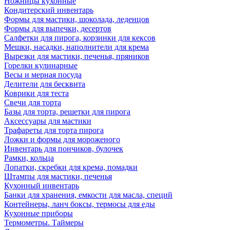
Ножницы кухонные
Кондитерский инвентарь
Формы для мастики, шоколада, леденцов
Формы для выпечки, десертов
Салфетки для пирога, корзинки для кексов
Мешки, насадки, наполнители для крема
Вырезки для мастики, печенья, пряников
Горелки кулинарные
Весы и мерная посуда
Делители для бесквита
Коврики для теста
Свечи для торта
Базы для торта, решетки для пирога
Аксессуары для мастики
Трафареты для торта пирога
Ложки и формы для мороженого
Инвентарь для пончиков, булочек
Рамки, кольца
Лопатки, скребки для крема, помадки
Штампы для мастики, печенья
Кухонный инвентарь
Банки для хранения, емкости для масла, специй
Контейнеры, ланч боксы, термосы для еды
Кухонные приборы
Термометры. Таймеры