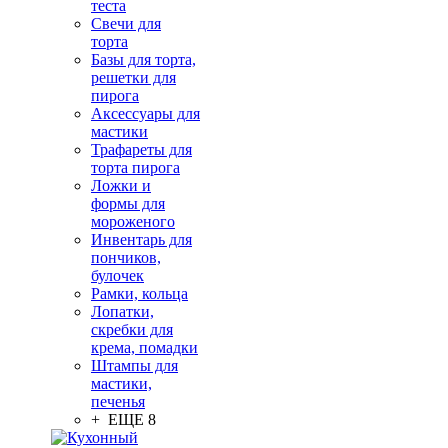
теста
Свечи для
торта
Базы для торта,
решетки для
пирога
Аксессуары для
мастики
Трафареты для
торта пирога
Ложки и
формы для
мороженого
Инвентарь для
пончиков,
булочек
Рамки, кольца
Лопатки,
скребки для
крема, помадки
Штампы для
мастики,
печенья
+ ЕЩЕ 8