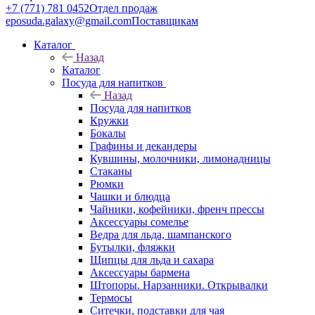
+7 (771) 781 0452
Отдел продаж
eposuda.galaxy@gmail.com
Поставщикам
Каталог
Назад
Каталог
Посуда для напитков
Назад
Посуда для напитков
Кружки
Бокалы
Графины и декандеры
Кувшины, молочники, лимонадницы
Стаканы
Рюмки
Чашки и блюдца
Чайники, кофейники, френч прессы
Аксессуары сомелье
Ведра для льда, шампанского
Бутылки, фляжки
Щипцы для льда и сахара
Аксессуары бармена
Штопоры. Нарзанники. Открывалки
Термосы
Ситечки, подставки для чая