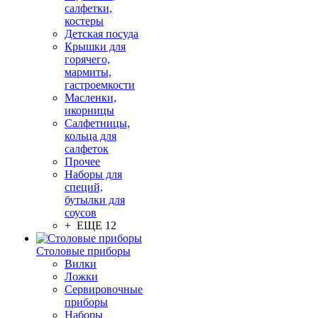
салфетки,
костеры
Детская посуда
Крышки для
горячего,
мармиты,
гастроемкости
Масленки,
икорницы
Салфетницы,
кольца для
салфеток
Прочее
Наборы для
специй,
бутылки для
соусов
+ ЕЩЕ 12
Столовые приборы
Вилки
Ложки
Сервировочные
приборы
Наборы