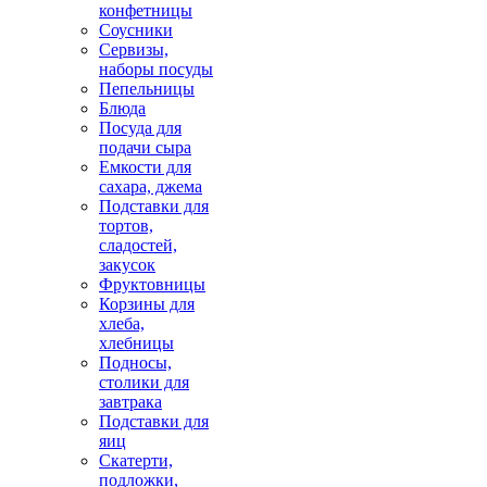
конфетницы
Соусники
Сервизы,
наборы посуды
Пепельницы
Блюда
Посуда для
подачи сыра
Емкости для
сахара, джема
Подставки для
тортов,
сладостей,
закусок
Фруктовницы
Корзины для
хлеба,
хлебницы
Подносы,
столики для
завтрака
Подставки для
яиц
Скатерти,
подложки,