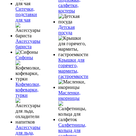
салфетки,
Ситечки,
костеры
подставки
для чая
Детская
посуда
Аксессуары
бариста
Сифоны
Крышки для
горячего,
мармиты,
гастроемкости
Кофемолки,
кофеварки,
Масленки,
турки
икорницы
Салфетницы,
Аксессуары
кольца для
для льда,
салфеток