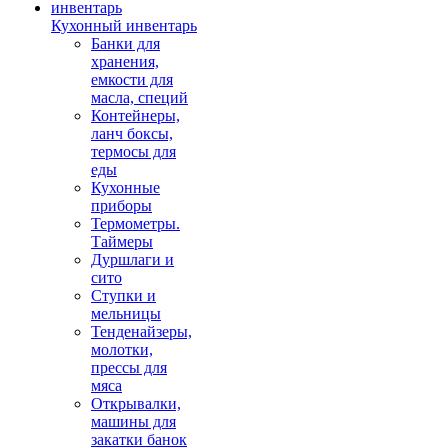
Кухонный инвентарь
Банки для
хранения,
емкости для
масла, специй
Контейнеры,
ланч боксы,
термосы для
еды
Кухонные
приборы
Термометры.
Таймеры
Дуршлаги и
сито
Ступки и
мельницы
Тенденайзеры,
молотки,
прессы для
мяса
Открывалки,
машины для
закатки банок