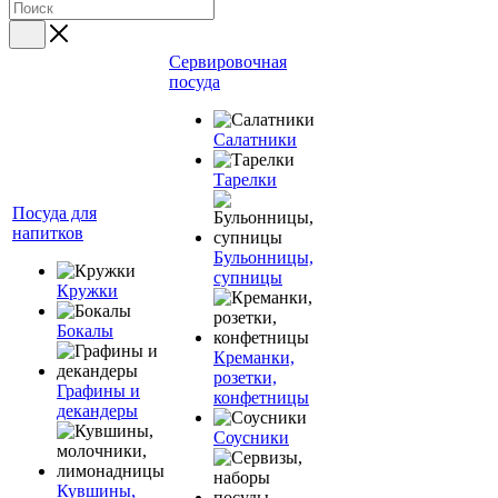
Сервировочная
посуда
Салатники
Тарелки
Посуда для
напитков
Бульонницы,
супницы
Кружки
Бокалы
Креманки,
розетки,
Графины и
конфетницы
декандеры
Соусники
Кувшины,