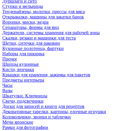
Дуршлаги и сито
Ступки и мельницы
Тенденайзеры, молотки, прессы для мяса
Открывалки, машины для закатки банок
Воронки, миски, ведра
Сепараторы, формы для яиц
Держатели, системы хранения для рабочей зоны
Скалки, резаки и машинки для теста
Щетки, ситечки для раковин
Кухонные полотенца, фартуки
Наборы для пикника
Прочее
Щипцы кухонные
Кисти, венчики
Крышки для хранения, зажимы для пакетов
Предметы интерьера
Часы
Вазы
Шкатулки. Ключницы
Свечи, подсвечники
Доски для записей и книги для рецептов
Декоративные тарелки, картины, елочные игрушки
Колокольчики, звонки и таблички
Мечи японские
Рамки для фотографии