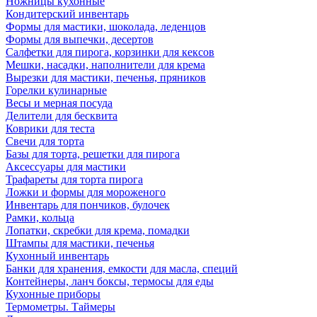
Ножницы кухонные
Кондитерский инвентарь
Формы для мастики, шоколада, леденцов
Формы для выпечки, десертов
Салфетки для пирога, корзинки для кексов
Мешки, насадки, наполнители для крема
Вырезки для мастики, печенья, пряников
Горелки кулинарные
Весы и мерная посуда
Делители для бесквита
Коврики для теста
Свечи для торта
Базы для торта, решетки для пирога
Аксессуары для мастики
Трафареты для торта пирога
Ложки и формы для мороженого
Инвентарь для пончиков, булочек
Рамки, кольца
Лопатки, скребки для крема, помадки
Штампы для мастики, печенья
Кухонный инвентарь
Банки для хранения, емкости для масла, специй
Контейнеры, ланч боксы, термосы для еды
Кухонные приборы
Термометры. Таймеры