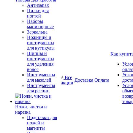
Антизапах
Пилки для
ногтей
Наборы
маникюрные
Зеркальца
Ножницы и
инструменты
для кутикулы
Щипцы и
Как купит
инструменты
для удаления
Усло
волос
опла
Инструменты
Усло
Все
для мазолей
Доставка
Оплата
дост
акции
Инструменты
Усло
для ресниц
обме
возв
това
Ножи, чистка и
нарезка
Подставки для
ножей и
магниты