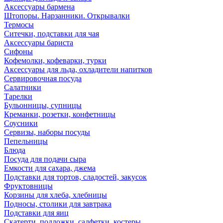
Аксессуары бармена
Штопоры. Нарзанники. Открывалки
Термосы
Ситечки, подставки для чая
Аксессуары бариста
Сифоны
Кофемолки, кофеварки, турки
Аксессуары для льда, охладители напитков
Сервировочная посуда
Салатники
Тарелки
Бульонницы, супницы
Креманки, розетки, конфетницы
Соусники
Сервизы, наборы посуды
Пепельницы
Блюда
Посуда для подачи сыра
Емкости для сахара, джема
Подставки для тортов, сладостей, закусок
Фруктовницы
Корзины для хлеба, хлебницы
Подносы, столики для завтрака
Подставки для яиц
Скатерти, подложки, салфетки, костеры