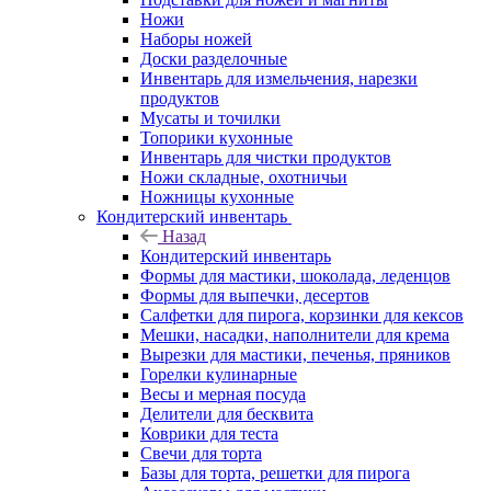
Ножи
Наборы ножей
Доски разделочные
Инвентарь для измельчения, нарезки
продуктов
Мусаты и точилки
Топорики кухонные
Инвентарь для чистки продуктов
Ножи складные, охотничьи
Ножницы кухонные
Кондитерский инвентарь
Назад
Кондитерский инвентарь
Формы для мастики, шоколада, леденцов
Формы для выпечки, десертов
Салфетки для пирога, корзинки для кексов
Мешки, насадки, наполнители для крема
Вырезки для мастики, печенья, пряников
Горелки кулинарные
Весы и мерная посуда
Делители для бесквита
Коврики для теста
Свечи для торта
Базы для торта, решетки для пирога