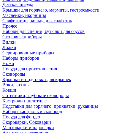
Детская посуда
Крышки для горячего, мармиты, гастроемкости
Масленки, икорницы
Салфетницы, кольца для салфеток
Прочее
Наборы для специй, бутылки для соусов
Столовые приборы
Вилки
Ложки
Сервировочные приборы
Наборы приборов
Ножи
Посуда для приготовления
Сковороды
Крышки и подставки для крышек
Воки, казаны
Ковши
Сотейники, глубокие сковороды
Кастрюли наплитные
Подставки для горячего, прихватки, рукавицы
Наборы кастрюль и сковород
Посуда для фондю
Скороварки. Соковарки
Мантоварки и пароварки
Адаптеры, рассекатели