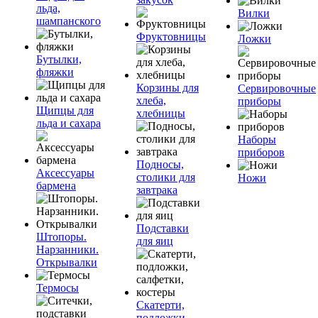
льда,
Вилки
шампанского
Фруктовницы
Ложки
Бутылки,
фляжки
Корзины для
Сервировочные
хлеба,
приборы
Щипцы для
хлебницы
льда и сахара
Наборы
приборов
Подносы,
Аксессуары
столики для
Ножи
бармена
завтрака
Подставки
Штопоры.
для яиц
Нарзанники.
Открывалки
Термосы
Скатерти,
подложки,