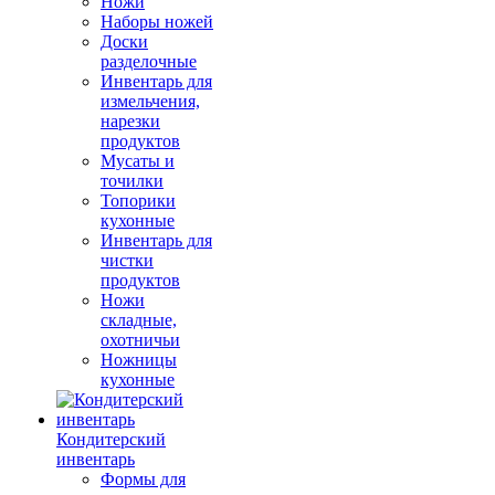
Ножи
Наборы ножей
Доски
разделочные
Инвентарь для
измельчения,
нарезки
продуктов
Мусаты и
точилки
Топорики
кухонные
Инвентарь для
чистки
продуктов
Ножи
складные,
охотничьи
Ножницы
кухонные
Кондитерский
инвентарь
Формы для