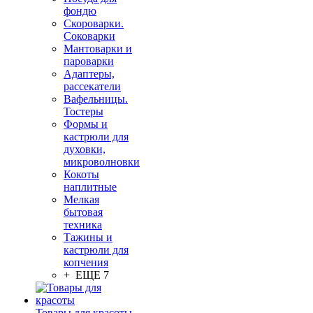
фондю
Скороварки.
Соковарки
Мантоварки и
пароварки
Адаптеры,
рассекатели
Вафельницы.
Тостеры
Формы и
кастрюли для
духовки,
микроволновки
Кокоты
наплитные
Мелкая
бытовая
техника
Тажины и
кастрюли для
копчения
+ ЕЩЕ 7
Товары для красоты