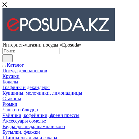
Интернет-магазин посуды «Eposuda»
Каталог
Посуда для напитков
Кружки
Бокалы
Графины и декандеры
Кувшины, молочники, лимонадницы
Стаканы
Рюмки
Чашки и блюдца
Чайники, кофейники, френч прессы
Аксессуары сомелье
Ведра для льда, шампанского
Бутылки, фляжки
Щипцы для льда и сахара