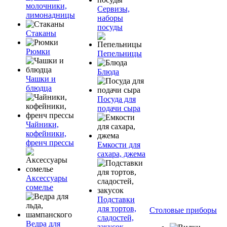
молочники,
Сервизы,
лимонадницы
наборы
посуды
Стаканы
Рюмки
Пепельницы
Блюда
Чашки и
блюдца
Посуда для
подачи сыра
Чайники,
кофейники,
френч прессы
Емкости для
сахара, джема
Аксессуары
сомелье
Подставки
для тортов,
Столовые приборы
сладостей,
Ведра для
закусок