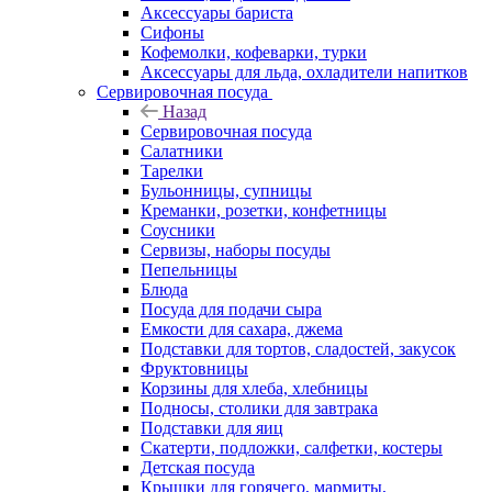
Аксессуары бариста
Сифоны
Кофемолки, кофеварки, турки
Аксессуары для льда, охладители напитков
Сервировочная посуда
Назад
Сервировочная посуда
Салатники
Тарелки
Бульонницы, супницы
Креманки, розетки, конфетницы
Соусники
Сервизы, наборы посуды
Пепельницы
Блюда
Посуда для подачи сыра
Емкости для сахара, джема
Подставки для тортов, сладостей, закусок
Фруктовницы
Корзины для хлеба, хлебницы
Подносы, столики для завтрака
Подставки для яиц
Скатерти, подложки, салфетки, костеры
Детская посуда
Крышки для горячего, мармиты,