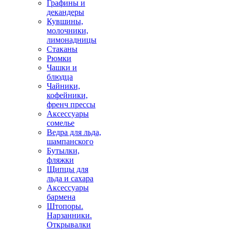
Графины и
декандеры
Кувшины,
молочники,
лимонадницы
Стаканы
Рюмки
Чашки и
блюдца
Чайники,
кофейники,
френч прессы
Аксессуары
сомелье
Ведра для льда,
шампанского
Бутылки,
фляжки
Щипцы для
льда и сахара
Аксессуары
бармена
Штопоры.
Нарзанники.
Открывалки