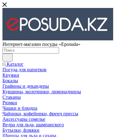
Интернет-магазин посуды «Eposuda»
Каталог
Посуда для напитков
Кружки
Бокалы
Графины и декандеры
Кувшины, молочники, лимонадницы
Стаканы
Рюмки
Чашки и блюдца
Чайники, кофейники, френч прессы
Аксессуары сомелье
Ведра для льда, шампанского
Бутылки, фляжки
Щипцы для льда и сахара