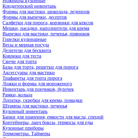
Ножницы кухонные
Кондитерский инвентарь
Формы для мастики, шоколада, леденцов
Формы для выпечки, десертов
Салфетки для пирога, корзинки для кексов
Мешки, насадки, наполнители для крема
Вырезки для мастики, печенья, пряников
Горелки кулинарные
Весы и мерная посуда
Делители для бесквита
Коврики для теста
Свечи для торта
Базы для торта, решетки для пирога
Аксессуары для мастики
Трафареты для торта пирога
Ложки и формы для мороженого
Инвентарь для пончиков, булочек
Рамки, кольца
Лопатки, скребки для крема, помадки
Штампы для мастики, печенья
Кухонный инвентарь
Банки для хранения, емкости для масла, специй
Контейнеры, ланч боксы, термосы для еды
Кухонные приборы
Термометры. Таймеры