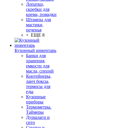
Лопатки,
скребки для
крема, помадки
Штампы для
мастики,
печенья
+ ЕЩЕ 8
Кухонный инвентарь
Банки для
хранения,
емкости для
масла, специй
Контейнеры,
ланч боксы,
термосы для
еды
Кухонные
приборы
Термометры.
Таймеры
Дуршлаги и
сито
Ступки и