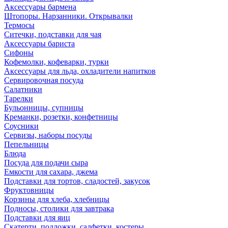
Аксессуары бармена
Штопоры. Нарзанники. Открывалки
Термосы
Ситечки, подставки для чая
Аксессуары бариста
Сифоны
Кофемолки, кофеварки, турки
Аксессуары для льда, охладители напитков
Сервировочная посуда
Салатники
Тарелки
Бульонницы, супницы
Креманки, розетки, конфетницы
Соусники
Сервизы, наборы посуды
Пепельницы
Блюда
Посуда для подачи сыра
Емкости для сахара, джема
Подставки для тортов, сладостей, закусок
Фруктовницы
Корзины для хлеба, хлебницы
Подносы, столики для завтрака
Подставки для яиц
Скатерти, подложки, салфетки, костеры