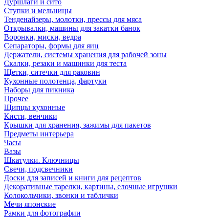
Дуршлаги и сито
Ступки и мельницы
Тенденайзеры, молотки, прессы для мяса
Открывалки, машины для закатки банок
Воронки, миски, ведра
Сепараторы, формы для яиц
Держатели, системы хранения для рабочей зоны
Скалки, резаки и машинки для теста
Щетки, ситечки для раковин
Кухонные полотенца, фартуки
Наборы для пикника
Прочее
Щипцы кухонные
Кисти, венчики
Крышки для хранения, зажимы для пакетов
Предметы интерьера
Часы
Вазы
Шкатулки. Ключницы
Свечи, подсвечники
Доски для записей и книги для рецептов
Декоративные тарелки, картины, елочные игрушки
Колокольчики, звонки и таблички
Мечи японские
Рамки для фотографии