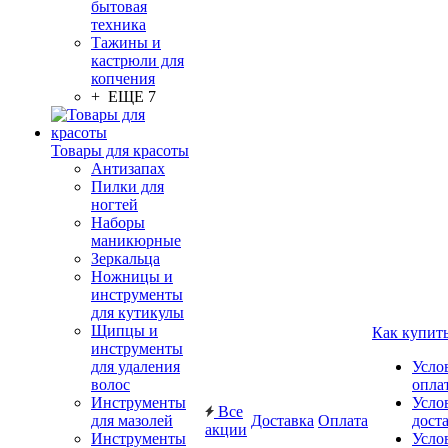
бытовая
техника
Тажины и
кастрюли для
копчения
+ ЕЩЕ 7
Товары для красоты
Антизапах
Пилки для
ногтей
Наборы
маникюрные
Зеркальца
Ножницы и
инструменты
для кутикулы
Щипцы и
Как купит
инструменты
для удаления
Усло
волос
опла
Инструменты
Усло
Все
для мазолей
Доставка
Оплата
дост
акции
Инструменты
Усло