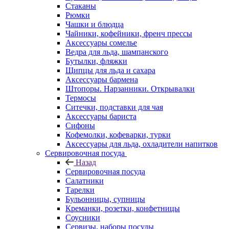
Стаканы
Рюмки
Чашки и блюдца
Чайники, кофейники, френч прессы
Аксессуары сомелье
Ведра для льда, шампанского
Бутылки, фляжки
Щипцы для льда и сахара
Аксессуары бармена
Штопоры. Нарзанники. Открывалки
Термосы
Ситечки, подставки для чая
Аксессуары бариста
Сифоны
Кофемолки, кофеварки, турки
Аксессуары для льда, охладители напитков
Сервировочная посуда
Назад
Сервировочная посуда
Салатники
Тарелки
Бульонницы, супницы
Креманки, розетки, конфетницы
Соусники
Сервизы, наборы посуды