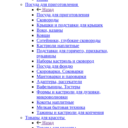
Посуда для приготовления
Назад
Посуда для приготовления
Сковороды
Крышки и подставки для крышек
Воки, казаны
Ковши
Сотейники, глубокие сковороды
Кастрюли наплитные
Подставки для горячего, прихватки,
рукавицы
Наборы кастрюль и сковород
Посуда для фондю
Скороварки. Соковарки
Мантоварки и пароварки
Адаптеры, рассекатели
Вафельницы. Тостеры
Формы и кастрюли для духовки,
микроволновки
Кокоты наплитные
Мелкая бытовая техника
Тажины и кастрюли для копчения
Товары для красоты
Назад
Товары для красоты