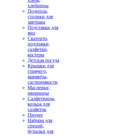
хлеба,
хлебницы
Подносы,
столики для
завтрака
Подставки для
яиц
Скатерти,
подложки,
салфетки,
костеры
Детская посуда
Крышки для
горячего,
мармиты,
гастроемкости
Масленки,
икорницы
Салфетницы,
кольца для
салфеток
Прочее
Наборы для
специй,
бутылки для