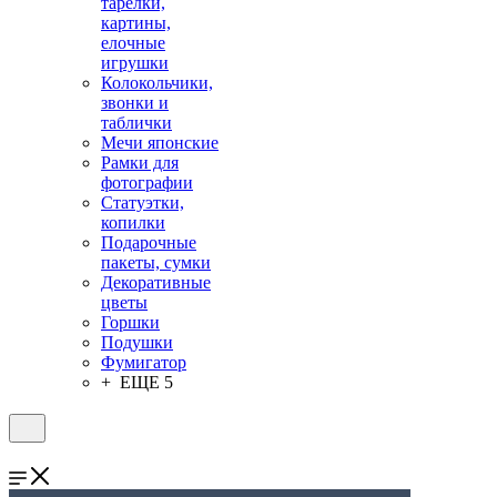
тарелки,
картины,
елочные
игрушки
Колокольчики,
звонки и
таблички
Мечи японские
Рамки для
фотографии
Статуэтки,
копилки
Подарочные
пакеты, сумки
Декоративные
цветы
Горшки
Подушки
Фумигатор
+ ЕЩЕ 5