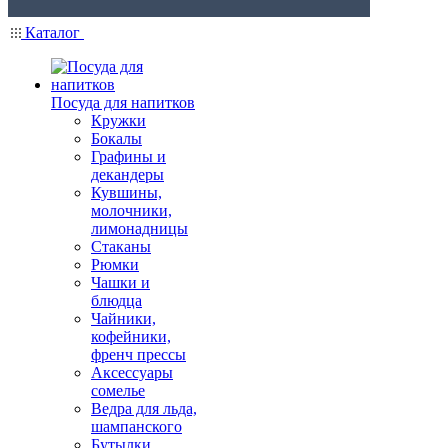
Каталог
Посуда для напитков
Кружки
Бокалы
Графины и
декандеры
Кувшины,
молочники,
лимонадницы
Стаканы
Рюмки
Чашки и
блюдца
Чайники,
кофейники,
френч прессы
Аксессуары
сомелье
Ведра для льда,
шампанского
Бутылки,