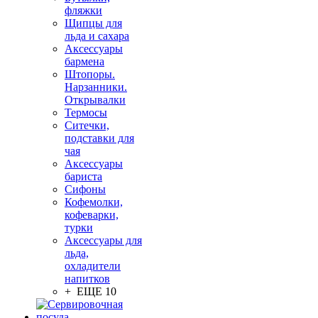
фляжки
Щипцы для
льда и сахара
Аксессуары
бармена
Штопоры.
Нарзанники.
Открывалки
Термосы
Ситечки,
подставки для
чая
Аксессуары
бариста
Сифоны
Кофемолки,
кофеварки,
турки
Аксессуары для
льда,
охладители
напитков
+ ЕЩЕ 10