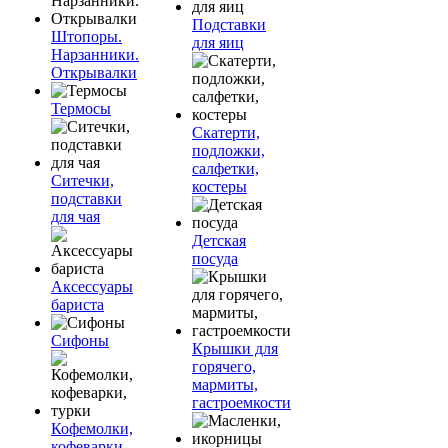
Подставки
Штопоры.
для яиц
Нарзанники.
Открывалки
Термосы
Скатерти,
подложки,
салфетки,
Ситечки,
костеры
подставки
для чая
Детская
посуда
Аксессуары
бариста
Сифоны
Крышки для
горячего,
мармиты,
гастроемкости
Кофемолки,
кофеварки,