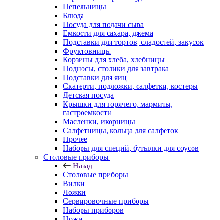
Пепельницы
Блюда
Посуда для подачи сыра
Емкости для сахара, джема
Подставки для тортов, сладостей, закусок
Фруктовницы
Корзины для хлеба, хлебницы
Подносы, столики для завтрака
Подставки для яиц
Скатерти, подложки, салфетки, костеры
Детская посуда
Крышки для горячего, мармиты,
гастроемкости
Масленки, икорницы
Салфетницы, кольца для салфеток
Прочее
Наборы для специй, бутылки для соусов
Столовые приборы
Назад
Столовые приборы
Вилки
Ложки
Сервировочные приборы
Наборы приборов
Ножи