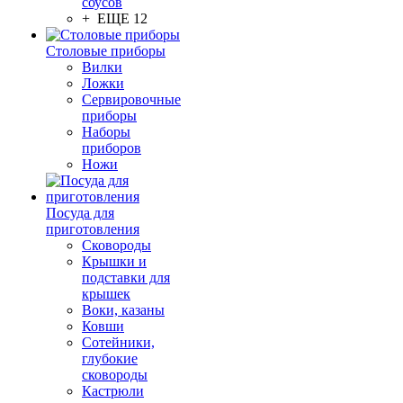
соусов
+ ЕЩЕ 12
Столовые приборы
Вилки
Ложки
Сервировочные
приборы
Наборы
приборов
Ножи
Посуда для
приготовления
Сковороды
Крышки и
подставки для
крышек
Воки, казаны
Ковши
Сотейники,
глубокие
сковороды
Кастрюли