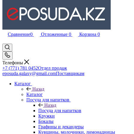
Сравнение
0
Отложенные
0
Корзина
0
Телефоны
+7 (771) 781 0452
Отдел продаж
eposuda.galaxy@gmail.com
Поставщикам
Каталог
Назад
Каталог
Посуда для напитков
Назад
Посуда для напитков
Кружки
Бокалы
Графины и декандеры
Кувшины, молочники, лимонадницы