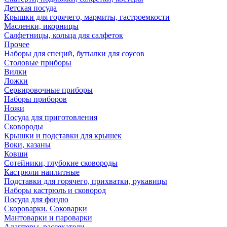
Детская посуда
Крышки для горячего, мармиты, гастроемкости
Масленки, икорницы
Салфетницы, кольца для салфеток
Прочее
Наборы для специй, бутылки для соусов
Столовые приборы
Вилки
Ложки
Сервировочные приборы
Наборы приборов
Ножи
Посуда для приготовления
Сковороды
Крышки и подставки для крышек
Воки, казаны
Ковши
Сотейники, глубокие сковороды
Кастрюли наплитные
Подставки для горячего, прихватки, рукавицы
Наборы кастрюль и сковород
Посуда для фондю
Скороварки. Соковарки
Мантоварки и пароварки
Адаптеры, рассекатели