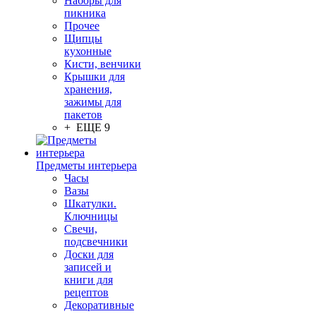
Наборы для
пикника
Прочее
Щипцы
кухонные
Кисти, венчики
Крышки для
хранения,
зажимы для
пакетов
+ ЕЩЕ 9
Предметы интерьера
Часы
Вазы
Шкатулки.
Ключницы
Свечи,
подсвечники
Доски для
записей и
книги для
рецептов
Декоративные