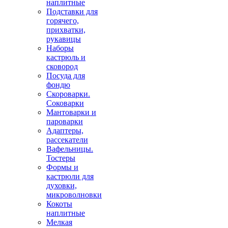
наплитные
Подставки для
горячего,
прихватки,
рукавицы
Наборы
кастрюль и
сковород
Посуда для
фондю
Скороварки.
Соковарки
Мантоварки и
пароварки
Адаптеры,
рассекатели
Вафельницы.
Тостеры
Формы и
кастрюли для
духовки,
микроволновки
Кокоты
наплитные
Мелкая