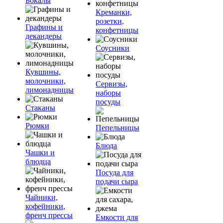
Бокалы
Креманки,
розетки,
Графины и
конфетницы
декандеры
Соусники
Кувшины,
молочники,
Сервизы,
лимонадницы
наборы
посуды
Стаканы
Рюмки
Пепельницы
Блюда
Чашки и
блюдца
Посуда для
подачи сыра
Чайники,
кофейники,
френч прессы
Емкости для