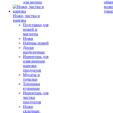
для ресниц
обме
возв
това
Ножи, чистка и
нарезка
Подставки для
ножей и
магниты
Ножи
Наборы ножей
Доски
разделочные
Инвентарь для
измельчения,
нарезки
продуктов
Мусаты и
точилки
Топорики
кухонные
Инвентарь для
чистки
продуктов
Ножи
складные,