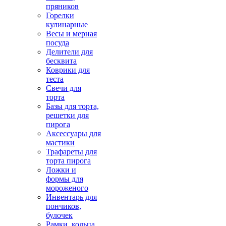
пряников
Горелки
кулинарные
Весы и мерная
посуда
Делители для
бесквита
Коврики для
теста
Свечи для
торта
Базы для торта,
решетки для
пирога
Аксессуары для
мастики
Трафареты для
торта пирога
Ложки и
формы для
мороженого
Инвентарь для
пончиков,
булочек
Рамки, кольца