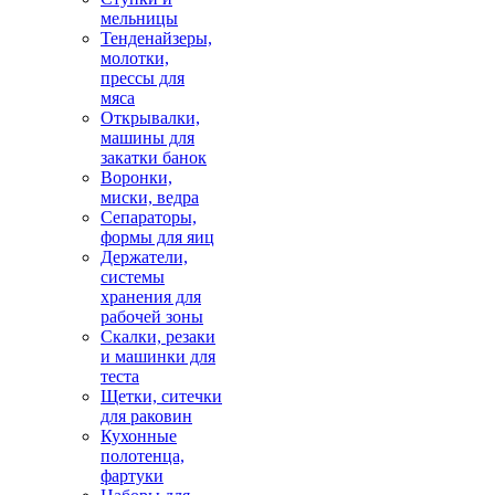
мельницы
Тенденайзеры,
молотки,
прессы для
мяса
Открывалки,
машины для
закатки банок
Воронки,
миски, ведра
Сепараторы,
формы для яиц
Держатели,
системы
хранения для
рабочей зоны
Скалки, резаки
и машинки для
теста
Щетки, ситечки
для раковин
Кухонные
полотенца,
фартуки