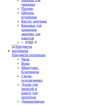
Наборы для
пикника
Прочее
Щипцы
кухонные
Кисти, венчики
Крышки для
хранения,
зажимы для
пакетов
+ ЕЩЕ 9
Предметы интерьера
Часы
Вазы
Шкатулки.
Ключницы
Свечи,
подсвечники
Доски для
записей и
книги для
рецептов
Декоративные