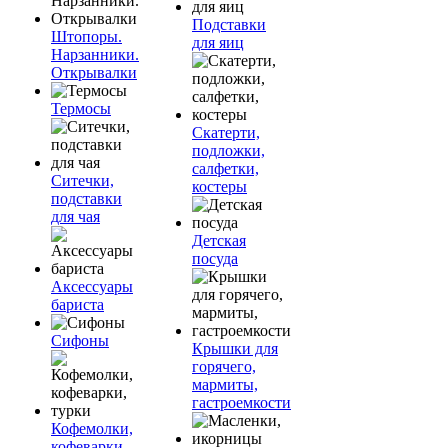
Подставки
Штопоры.
для яиц
Нарзанники.
Открывалки
Термосы
Скатерти,
подложки,
салфетки,
Ситечки,
костеры
подставки
для чая
Детская
посуда
Аксессуары
бариста
Сифоны
Крышки для
горячего,
мармиты,
гастроемкости
Кофемолки,
кофеварки,