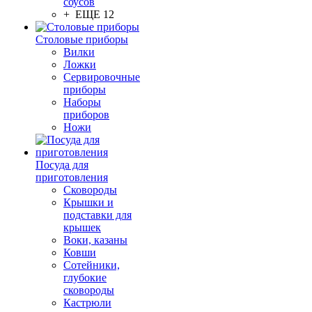
соусов
+ ЕЩЕ 12
Столовые приборы
Вилки
Ложки
Сервировочные
приборы
Наборы
приборов
Ножи
Посуда для
приготовления
Сковороды
Крышки и
подставки для
крышек
Воки, казаны
Ковши
Сотейники,
глубокие
сковороды
Кастрюли