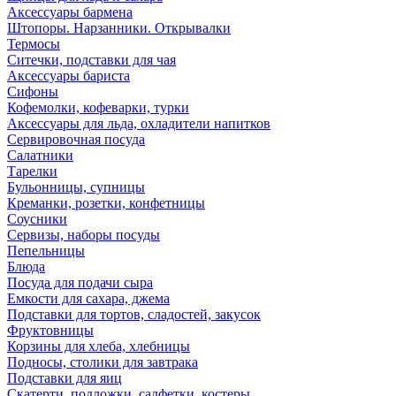
Аксессуары бармена
Штопоры. Нарзанники. Открывалки
Термосы
Ситечки, подставки для чая
Аксессуары бариста
Сифоны
Кофемолки, кофеварки, турки
Аксессуары для льда, охладители напитков
Сервировочная посуда
Салатники
Тарелки
Бульонницы, супницы
Креманки, розетки, конфетницы
Соусники
Сервизы, наборы посуды
Пепельницы
Блюда
Посуда для подачи сыра
Емкости для сахара, джема
Подставки для тортов, сладостей, закусок
Фруктовницы
Корзины для хлеба, хлебницы
Подносы, столики для завтрака
Подставки для яиц
Скатерти, подложки, салфетки, костеры