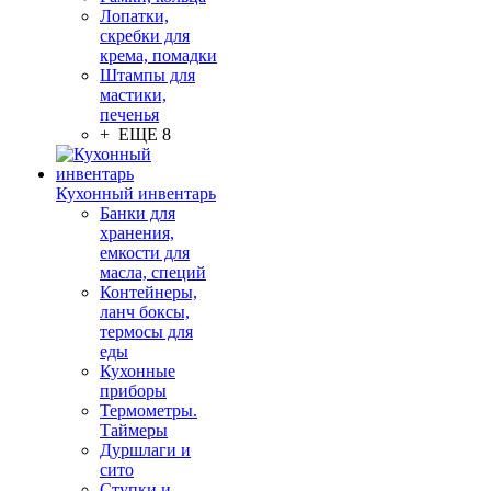
Лопатки,
скребки для
крема, помадки
Штампы для
мастики,
печенья
+ ЕЩЕ 8
Кухонный инвентарь
Банки для
хранения,
емкости для
масла, специй
Контейнеры,
ланч боксы,
термосы для
еды
Кухонные
приборы
Термометры.
Таймеры
Дуршлаги и
сито
Ступки и