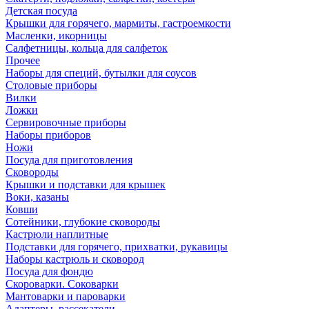
Детская посуда
Крышки для горячего, мармиты, гастроемкости
Масленки, икорницы
Салфетницы, кольца для салфеток
Прочее
Наборы для специй, бутылки для соусов
Столовые приборы
Вилки
Ложки
Сервировочные приборы
Наборы приборов
Ножи
Посуда для приготовления
Сковороды
Крышки и подставки для крышек
Воки, казаны
Ковши
Сотейники, глубокие сковороды
Кастрюли наплитные
Подставки для горячего, прихватки, рукавицы
Наборы кастрюль и сковород
Посуда для фондю
Скороварки. Соковарки
Мантоварки и пароварки
Адаптеры, рассекатели