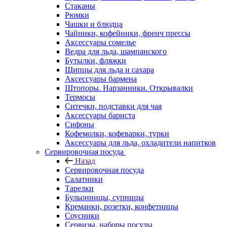
Стаканы
Рюмки
Чашки и блюдца
Чайники, кофейники, френч прессы
Аксессуары сомелье
Ведра для льда, шампанского
Бутылки, фляжки
Щипцы для льда и сахара
Аксессуары бармена
Штопоры. Нарзанники. Открывалки
Термосы
Ситечки, подставки для чая
Аксессуары бариста
Сифоны
Кофемолки, кофеварки, турки
Аксессуары для льда, охладители напитков
Сервировочная посуда
Назад
Сервировочная посуда
Салатники
Тарелки
Бульонницы, супницы
Креманки, розетки, конфетницы
Соусники
Сервизы, наборы посуды