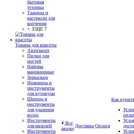
бытовая
техника
Тажины и
кастрюли для
копчения
+ ЕЩЕ 7
Товары для красоты
Антизапах
Пилки для
ногтей
Наборы
маникюрные
Зеркальца
Ножницы и
инструменты
для кутикулы
Щипцы и
Как купит
инструменты
для удаления
Усло
волос
опла
Инструменты
Усло
Все
для мазолей
Доставка
Оплата
дост
акции
Инструменты
Усло