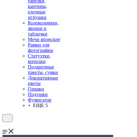
тарелки,
картины,
елочные
игрушки
Колокольчики,
звонки и
таблички
Мечи японские
Рамки для
фотографии
Статуэтки,
копилки
Подарочные
пакеты, сумки
Декоративные
цветы
Горшки
Подушки
Фумигатор
+ ЕЩЕ 5