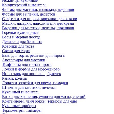
Ножницы кухонные
Кондитерский инвентарь
Формы для мастики, шоколада, леденцов
Формы для выпечки, десертов
Салфетки для пирога, корзинки для кексов
Мешки, насадки, наполнители для крема
Вырезки для мастики, печенья, пряников
Горелки кулинарные
Весы и мерная посуда
Делители для бесквита
Коврики для теста
Свечи для торта
Базы для торта, решетки для пирога
Аксессуары для мастики
Трафареты для торта пирога
Ложки и формы для мороженого
Инвентарь для пончиков, булочек
Рамки, кольца
Лопатки, скребки для крема, помадки
Штампы для мастики, печенья
Кухонный инвентарь
Банки для хранения, емкости для масла, специй
Контейнеры, ланч боксы, термосы для еды
Кухонные приборы
Термометры. Таймеры