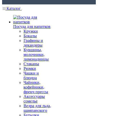
Каталог
Посуда для напитков
Кружки
Бокалы
Графины и
декандеры
Кувшины,
молочники,
лимонадницы
Стаканы
Рюмки
Чашки и
блюдца
Чайники,
кофейники,
френч прессы
Аксессуары
сомелье
Ведра для льда,
шампанского
Бутылки,