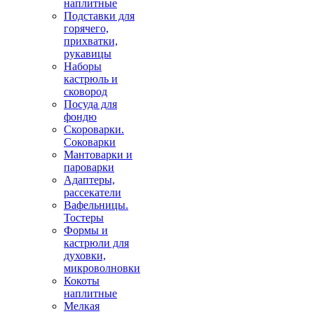
наплитные
Подставки для
горячего,
прихватки,
рукавицы
Наборы
кастрюль и
сковород
Посуда для
фондю
Скороварки.
Соковарки
Мантоварки и
пароварки
Адаптеры,
рассекатели
Вафельницы.
Тостеры
Формы и
кастрюли для
духовки,
микроволновки
Кокоты
наплитные
Мелкая