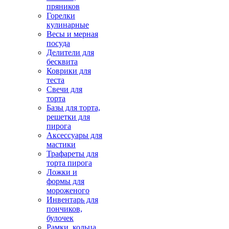
пряников
Горелки
кулинарные
Весы и мерная
посуда
Делители для
бесквита
Коврики для
теста
Свечи для
торта
Базы для торта,
решетки для
пирога
Аксессуары для
мастики
Трафареты для
торта пирога
Ложки и
формы для
мороженого
Инвентарь для
пончиков,
булочек
Рамки, кольца