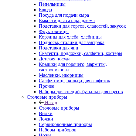
Пепельницы
Блюда
Посуда для подачи сыра
Емкости для сахара, джема
Подставки для тортов, сладостей, закусок
Фруктовницы
Корзины для хлеба, хлебницы
Подносы, столики для завтрака
Подставки для яиц
Скатерти, подложки, салфетки, костеры
Детская посуда
Крышки для горячего, мармиты,
гастроемкости
Масленки, икорницы
Салфетницы, кольца для салфеток
Прочее
Наборы для специй, бутылки для соусов
Столовые приборы
Назад
Столовые приборы
Вилки
Ложки
Сервировочные приборы
Наборы приборов
Ножи