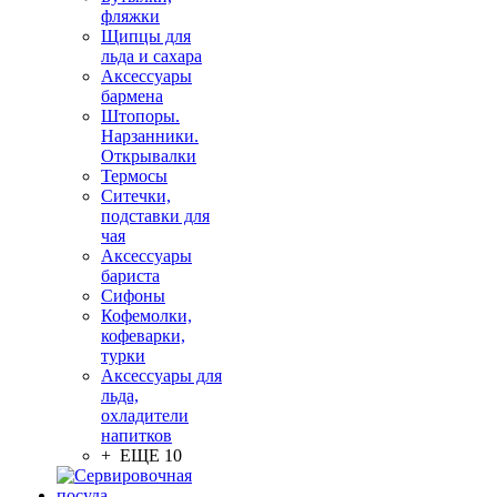
фляжки
Щипцы для
льда и сахара
Аксессуары
бармена
Штопоры.
Нарзанники.
Открывалки
Термосы
Ситечки,
подставки для
чая
Аксессуары
бариста
Сифоны
Кофемолки,
кофеварки,
турки
Аксессуары для
льда,
охладители
напитков
+ ЕЩЕ 10