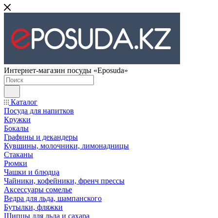
Интернет-магазин посуды «Eposuda»
Каталог
Посуда для напитков
Кружки
Бокалы
Графины и декандеры
Кувшины, молочники, лимонадницы
Стаканы
Рюмки
Чашки и блюдца
Чайники, кофейники, френч прессы
Аксессуары сомелье
Ведра для льда, шампанского
Бутылки, фляжки
Щипцы для льда и сахара