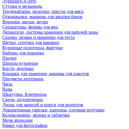
Дуршлаги и сито
Ступки и мельницы
Тенденайзеры, молотки, прессы для мяса
Открывалки, машины для закатки банок
Воронки, миски, ведра
Сепараторы, формы для яиц
Держатели, системы хранения для рабочей зоны
Скалки, резаки и машинки для теста
Щетки, ситечки для раковин
Кухонные полотенца, фартуки
Наборы для пикника
Прочее
Щипцы кухонные
Кисти, венчики
Крышки для хранения, зажимы для пакетов
Предметы интерьера
Часы
Вазы
Шкатулки. Ключницы
Свечи, подсвечники
Доски для записей и книги для рецептов
Декоративные тарелки, картины, елочные игрушки
Колокольчики, звонки и таблички
Мечи японские
Рамки для фотографии