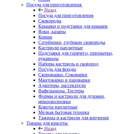
Посуда для приготовления
Назад
Посуда для приготовления
Сковороды
Крышки и подставки для крышек
Воки, казаны
Ковши
Сотейники, глубокие сковороды
Кастрюли наплитные
Подставки для горячего, прихватки,
рукавицы
Наборы кастрюль и сковород
Посуда для фондю
Скороварки. Соковарки
Мантоварки и пароварки
Адаптеры, рассекатели
Вафельницы. Тостеры
Формы и кастрюли для духовки,
микроволновки
Кокоты наплитные
Мелкая бытовая техника
Тажины и кастрюли для копчения
Товары для красоты
Назад
Товары для красоты