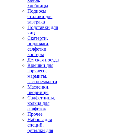
хлеба,
хлебницы
Подносы,
столики для
завтрака
Подставки для
яиц
Скатерти,
подложки,
салфетки,
костеры
Детская посуда
Крышки для
горячего,
мармиты,
гастроемкости
Масленки,
икорницы
Салфетницы,
кольца для
салфеток
Прочее
Наборы для
специй,
бутылки для