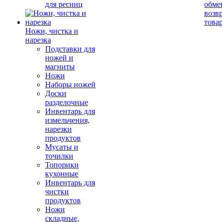
для ресниц
обме
возв
това
Ножи, чистка и
нарезка
Подставки для
ножей и
магниты
Ножи
Наборы ножей
Доски
разделочные
Инвентарь для
измельчения,
нарезки
продуктов
Мусаты и
точилки
Топорики
кухонные
Инвентарь для
чистки
продуктов
Ножи
складные,