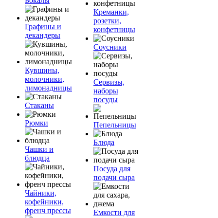
Бокалы
Креманки,
розетки,
Графины и
конфетницы
декандеры
Соусники
Кувшины,
молочники,
Сервизы,
лимонадницы
наборы
посуды
Стаканы
Рюмки
Пепельницы
Блюда
Чашки и
блюдца
Посуда для
подачи сыра
Чайники,
кофейники,
френч прессы
Емкости для