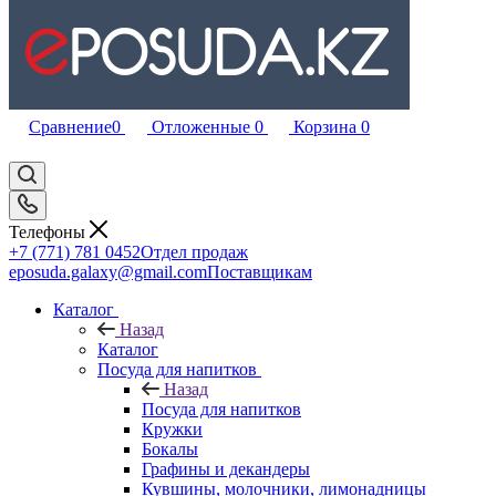
Сравнение
0
Отложенные
0
Корзина
0
Телефоны
+7 (771) 781 0452
Отдел продаж
eposuda.galaxy@gmail.com
Поставщикам
Каталог
Назад
Каталог
Посуда для напитков
Назад
Посуда для напитков
Кружки
Бокалы
Графины и декандеры
Кувшины, молочники, лимонадницы