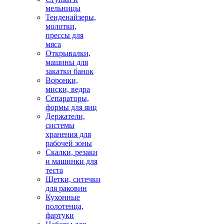
мельницы
Тенденайзеры,
молотки,
прессы для
мяса
Открывалки,
машины для
закатки банок
Воронки,
миски, ведра
Сепараторы,
формы для яиц
Держатели,
системы
хранения для
рабочей зоны
Скалки, резаки
и машинки для
теста
Щетки, ситечки
для раковин
Кухонные
полотенца,
фартуки