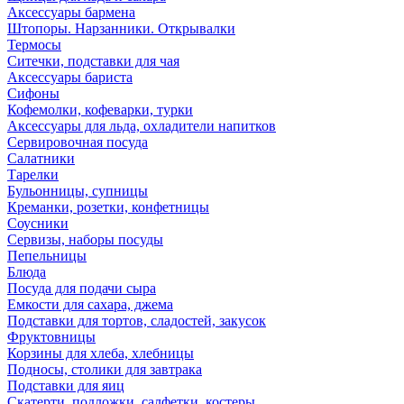
Аксессуары бармена
Штопоры. Нарзанники. Открывалки
Термосы
Ситечки, подставки для чая
Аксессуары бариста
Сифоны
Кофемолки, кофеварки, турки
Аксессуары для льда, охладители напитков
Сервировочная посуда
Салатники
Тарелки
Бульонницы, супницы
Креманки, розетки, конфетницы
Соусники
Сервизы, наборы посуды
Пепельницы
Блюда
Посуда для подачи сыра
Емкости для сахара, джема
Подставки для тортов, сладостей, закусок
Фруктовницы
Корзины для хлеба, хлебницы
Подносы, столики для завтрака
Подставки для яиц
Скатерти, подложки, салфетки, костеры