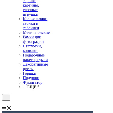
тарелки,
картины,
елочные
игрушки
Колокольчики,
звонки и
таблички
Мечи японские
Рамки для
фотографии
Статуэтки,
копилки
Подарочные
пакеты, сумки
Декоративные
цветы
Горшки
Подушки
Фумигатор
+ ЕЩЕ 5