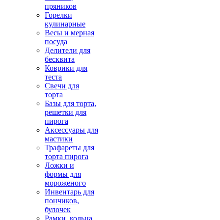
пряников
Горелки
кулинарные
Весы и мерная
посуда
Делители для
бесквита
Коврики для
теста
Свечи для
торта
Базы для торта,
решетки для
пирога
Аксессуары для
мастики
Трафареты для
торта пирога
Ложки и
формы для
мороженого
Инвентарь для
пончиков,
булочек
Рамки, кольца