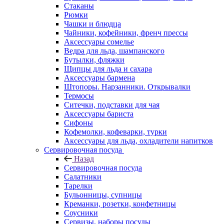
Стаканы
Рюмки
Чашки и блюдца
Чайники, кофейники, френч прессы
Аксессуары сомелье
Ведра для льда, шампанского
Бутылки, фляжки
Щипцы для льда и сахара
Аксессуары бармена
Штопоры. Нарзанники. Открывалки
Термосы
Ситечки, подставки для чая
Аксессуары бариста
Сифоны
Кофемолки, кофеварки, турки
Аксессуары для льда, охладители напитков
Сервировочная посуда
Назад
Сервировочная посуда
Салатники
Тарелки
Бульонницы, супницы
Креманки, розетки, конфетницы
Соусники
Сервизы, наборы посуды