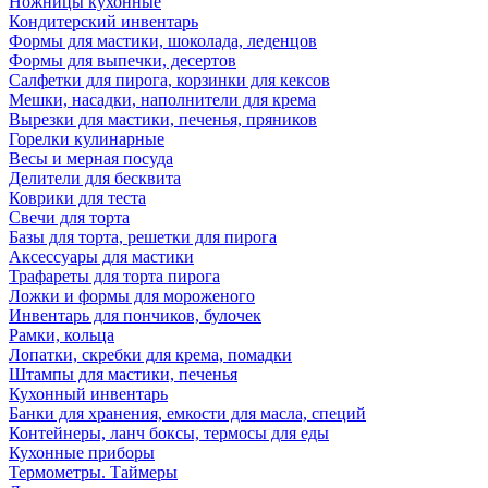
Ножницы кухонные
Кондитерский инвентарь
Формы для мастики, шоколада, леденцов
Формы для выпечки, десертов
Салфетки для пирога, корзинки для кексов
Мешки, насадки, наполнители для крема
Вырезки для мастики, печенья, пряников
Горелки кулинарные
Весы и мерная посуда
Делители для бесквита
Коврики для теста
Свечи для торта
Базы для торта, решетки для пирога
Аксессуары для мастики
Трафареты для торта пирога
Ложки и формы для мороженого
Инвентарь для пончиков, булочек
Рамки, кольца
Лопатки, скребки для крема, помадки
Штампы для мастики, печенья
Кухонный инвентарь
Банки для хранения, емкости для масла, специй
Контейнеры, ланч боксы, термосы для еды
Кухонные приборы
Термометры. Таймеры