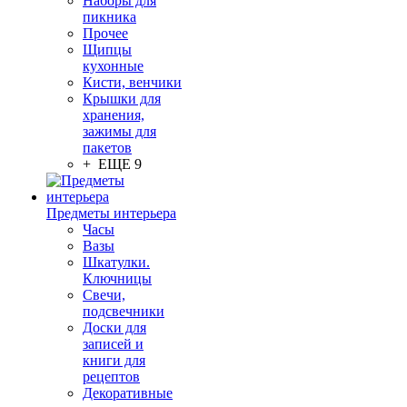
Наборы для
пикника
Прочее
Щипцы
кухонные
Кисти, венчики
Крышки для
хранения,
зажимы для
пакетов
+ ЕЩЕ 9
Предметы интерьера
Часы
Вазы
Шкатулки.
Ключницы
Свечи,
подсвечники
Доски для
записей и
книги для
рецептов
Декоративные