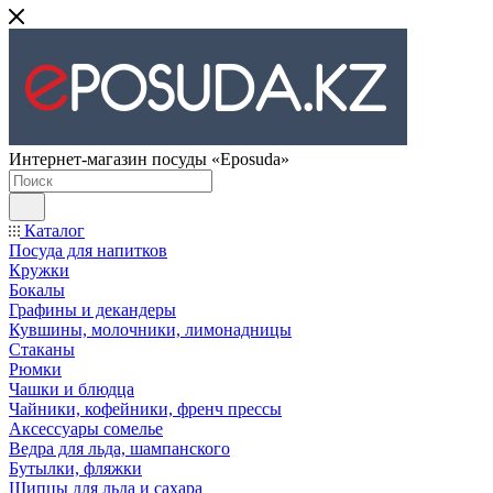
Интернет-магазин посуды «Eposuda»
Каталог
Посуда для напитков
Кружки
Бокалы
Графины и декандеры
Кувшины, молочники, лимонадницы
Стаканы
Рюмки
Чашки и блюдца
Чайники, кофейники, френч прессы
Аксессуары сомелье
Ведра для льда, шампанского
Бутылки, фляжки
Щипцы для льда и сахара