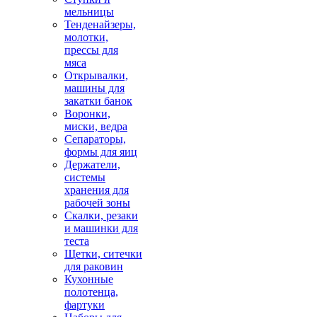
мельницы
Тенденайзеры,
молотки,
прессы для
мяса
Открывалки,
машины для
закатки банок
Воронки,
миски, ведра
Сепараторы,
формы для яиц
Держатели,
системы
хранения для
рабочей зоны
Скалки, резаки
и машинки для
теста
Щетки, ситечки
для раковин
Кухонные
полотенца,
фартуки