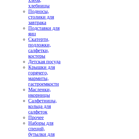
хлеба,
хлебницы
Подносы,
столики для
завтрака
Подставки для
яиц
Скатерти,
подложки,
салфетки,
костеры
Детская посуда
Крышки для
горячего,
мармиты,
гастроемкости
Масленки,
икорницы
Салфетницы,
кольца для
салфеток
Прочее
Наборы для
специй,
бутылки для