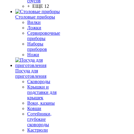
соусов
+ ЕЩЕ 12
Столовые приборы
Вилки
Ложки
Сервировочные
приборы
Наборы
приборов
Ножи
Посуда для
приготовления
Сковороды
Крышки и
подставки для
крышек
Воки, казаны
Ковши
Сотейники,
глубокие
сковороды
Кастрюли