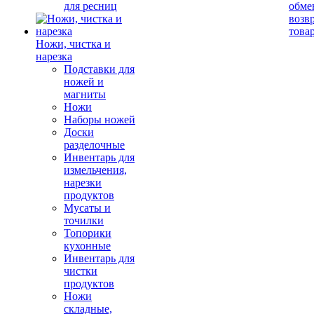
для ресниц
обме
возв
това
Ножи, чистка и
нарезка
Подставки для
ножей и
магниты
Ножи
Наборы ножей
Доски
разделочные
Инвентарь для
измельчения,
нарезки
продуктов
Мусаты и
точилки
Топорики
кухонные
Инвентарь для
чистки
продуктов
Ножи
складные,