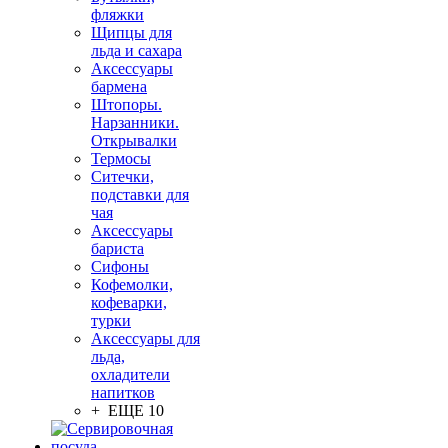
фляжки
Щипцы для
льда и сахара
Аксессуары
бармена
Штопоры.
Нарзанники.
Открывалки
Термосы
Ситечки,
подставки для
чая
Аксессуары
бариста
Сифоны
Кофемолки,
кофеварки,
турки
Аксессуары для
льда,
охладители
напитков
+ ЕЩЕ 10