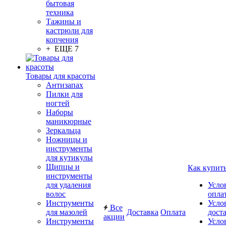
бытовая
техника
Тажины и
кастрюли для
копчения
+ ЕЩЕ 7
Товары для красоты
Антизапах
Пилки для
ногтей
Наборы
маникюрные
Зеркальца
Ножницы и
инструменты
для кутикулы
Щипцы и
Как купит
инструменты
для удаления
Усло
волос
опла
Инструменты
Усло
Все
для мазолей
Доставка
Оплата
дост
акции
Инструменты
Усло