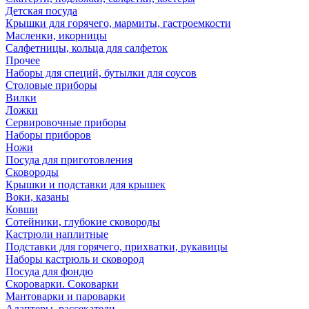
Детская посуда
Крышки для горячего, мармиты, гастроемкости
Масленки, икорницы
Салфетницы, кольца для салфеток
Прочее
Наборы для специй, бутылки для соусов
Столовые приборы
Вилки
Ложки
Сервировочные приборы
Наборы приборов
Ножи
Посуда для приготовления
Сковороды
Крышки и подставки для крышек
Воки, казаны
Ковши
Сотейники, глубокие сковороды
Кастрюли наплитные
Подставки для горячего, прихватки, рукавицы
Наборы кастрюль и сковород
Посуда для фондю
Скороварки. Соковарки
Мантоварки и пароварки
Адаптеры, рассекатели