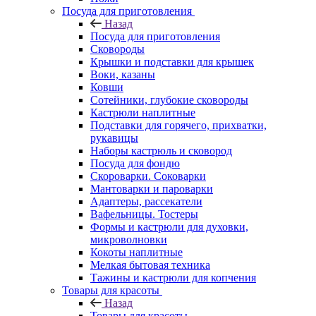
Посуда для приготовления
Назад
Посуда для приготовления
Сковороды
Крышки и подставки для крышек
Воки, казаны
Ковши
Сотейники, глубокие сковороды
Кастрюли наплитные
Подставки для горячего, прихватки,
рукавицы
Наборы кастрюль и сковород
Посуда для фондю
Скороварки. Соковарки
Мантоварки и пароварки
Адаптеры, рассекатели
Вафельницы. Тостеры
Формы и кастрюли для духовки,
микроволновки
Кокоты наплитные
Мелкая бытовая техника
Тажины и кастрюли для копчения
Товары для красоты
Назад
Товары для красоты