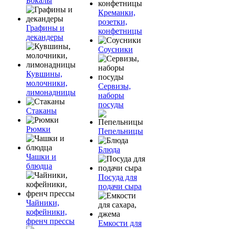
Бокалы
Креманки,
розетки,
Графины и
конфетницы
декандеры
Соусники
Кувшины,
молочники,
Сервизы,
лимонадницы
наборы
посуды
Стаканы
Рюмки
Пепельницы
Блюда
Чашки и
блюдца
Посуда для
подачи сыра
Чайники,
кофейники,
френч прессы
Емкости для