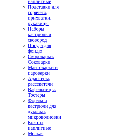
наплитные
Подставки для
горячего,
прихватки,
рукавицы
Наборы
кастрюль и
сковород
Посуда для
фондю
Скороварки.
Соковарки
Мантоварки и
пароварки
Адаптеры,
рассекатели
Вафельницы.
Тостеры
Формы и
кастрюли для
духовки,
микроволновки
Кокоты
наплитные
Мелкая