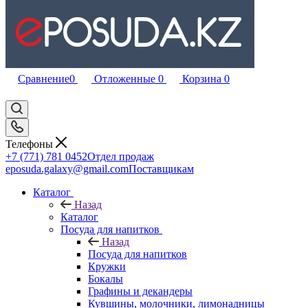
Сравнение
0
Отложенные
0
Корзина
0
Телефоны
+7 (771) 781 0452
Отдел продаж
eposuda.galaxy@gmail.com
Поставщикам
Каталог
Назад
Каталог
Посуда для напитков
Назад
Посуда для напитков
Кружки
Бокалы
Графины и декандеры
Кувшины, молочники, лимонадницы