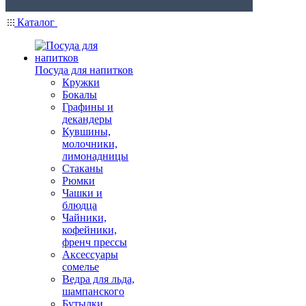
Каталог
Посуда для напитков
Кружки
Бокалы
Графины и
декандеры
Кувшины,
молочники,
лимонадницы
Стаканы
Рюмки
Чашки и
блюдца
Чайники,
кофейники,
френч прессы
Аксессуары
сомелье
Ведра для льда,
шампанского
Бутылки,