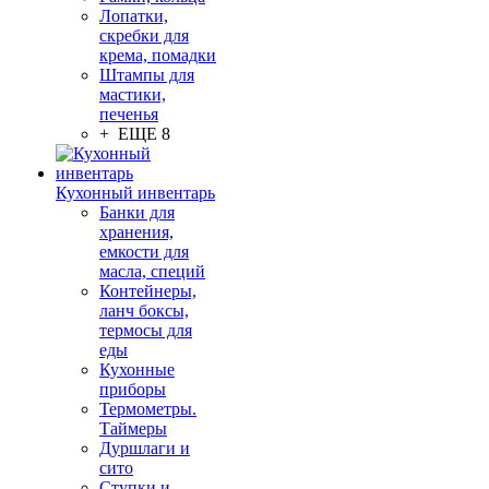
Лопатки,
скребки для
крема, помадки
Штампы для
мастики,
печенья
+ ЕЩЕ 8
Кухонный инвентарь
Банки для
хранения,
емкости для
масла, специй
Контейнеры,
ланч боксы,
термосы для
еды
Кухонные
приборы
Термометры.
Таймеры
Дуршлаги и
сито
Ступки и