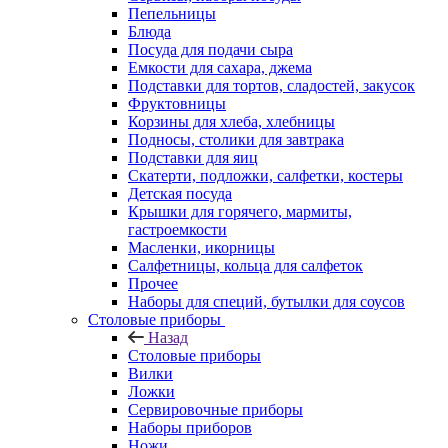
Пепельницы
Блюда
Посуда для подачи сыра
Емкости для сахара, джема
Подставки для тортов, сладостей, закусок
Фруктовницы
Корзины для хлеба, хлебницы
Подносы, столики для завтрака
Подставки для яиц
Скатерти, подложки, салфетки, костеры
Детская посуда
Крышки для горячего, мармиты,
гастроемкости
Масленки, икорницы
Салфетницы, кольца для салфеток
Прочее
Наборы для специй, бутылки для соусов
Столовые приборы
Назад
Столовые приборы
Вилки
Ложки
Сервировочные приборы
Наборы приборов
Ножи