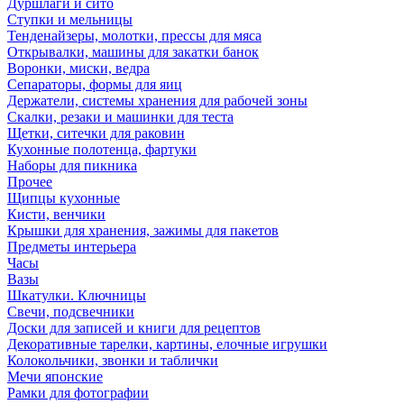
Дуршлаги и сито
Ступки и мельницы
Тенденайзеры, молотки, прессы для мяса
Открывалки, машины для закатки банок
Воронки, миски, ведра
Сепараторы, формы для яиц
Держатели, системы хранения для рабочей зоны
Скалки, резаки и машинки для теста
Щетки, ситечки для раковин
Кухонные полотенца, фартуки
Наборы для пикника
Прочее
Щипцы кухонные
Кисти, венчики
Крышки для хранения, зажимы для пакетов
Предметы интерьера
Часы
Вазы
Шкатулки. Ключницы
Свечи, подсвечники
Доски для записей и книги для рецептов
Декоративные тарелки, картины, елочные игрушки
Колокольчики, звонки и таблички
Мечи японские
Рамки для фотографии