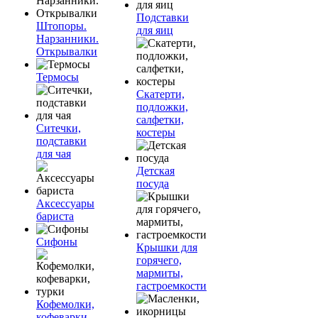
Подставки
Штопоры.
для яиц
Нарзанники.
Открывалки
Термосы
Скатерти,
подложки,
салфетки,
Ситечки,
костеры
подставки
для чая
Детская
посуда
Аксессуары
бариста
Сифоны
Крышки для
горячего,
мармиты,
гастроемкости
Кофемолки,
кофеварки,