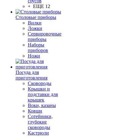
соусов
+ ЕЩЕ 12
Столовые приборы
Вилки
Ложки
Сервировочные
приборы
Наборы
приборов
Ножи
Посуда для
приготовления
Сковороды
Крышки и
подставки для
крышек
Воки, казаны
Ковши
Сотейники,
глубокие
сковороды
Кастрюли