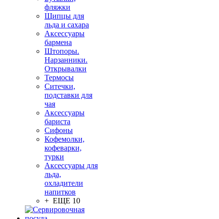
фляжки
Щипцы для
льда и сахара
Аксессуары
бармена
Штопоры.
Нарзанники.
Открывалки
Термосы
Ситечки,
подставки для
чая
Аксессуары
бариста
Сифоны
Кофемолки,
кофеварки,
турки
Аксессуары для
льда,
охладители
напитков
+ ЕЩЕ 10