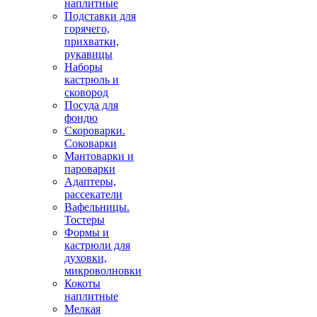
наплитные
Подставки для
горячего,
прихватки,
рукавицы
Наборы
кастрюль и
сковород
Посуда для
фондю
Скороварки.
Соковарки
Мантоварки и
пароварки
Адаптеры,
рассекатели
Вафельницы.
Тостеры
Формы и
кастрюли для
духовки,
микроволновки
Кокоты
наплитные
Мелкая