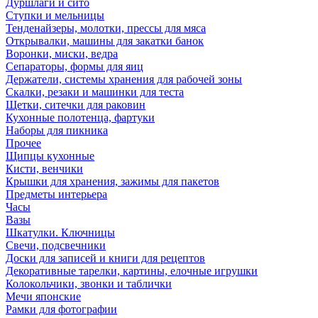
Дуршлаги и сито
Ступки и мельницы
Тенденайзеры, молотки, прессы для мяса
Открывалки, машины для закатки банок
Воронки, миски, ведра
Сепараторы, формы для яиц
Держатели, системы хранения для рабочей зоны
Скалки, резаки и машинки для теста
Щетки, ситечки для раковин
Кухонные полотенца, фартуки
Наборы для пикника
Прочее
Щипцы кухонные
Кисти, венчики
Крышки для хранения, зажимы для пакетов
Предметы интерьера
Часы
Вазы
Шкатулки. Ключницы
Свечи, подсвечники
Доски для записей и книги для рецептов
Декоративные тарелки, картины, елочные игрушки
Колокольчики, звонки и таблички
Мечи японские
Рамки для фотографии