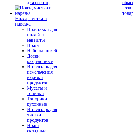
для ресниц
обме
возв
това
Ножи, чистка и
нарезка
Подставки для
ножей и
магниты
Ножи
Наборы ножей
Доски
разделочные
Инвентарь для
измельчения,
нарезки
продуктов
Мусаты и
точилки
Топорики
кухонные
Инвентарь для
чистки
продуктов
Ножи
складные,