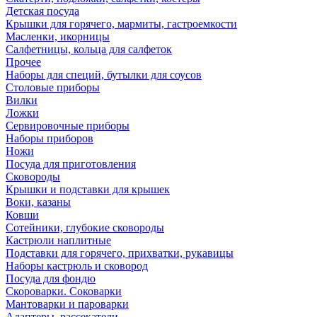
Детская посуда
Крышки для горячего, мармиты, гастроемкости
Масленки, икорницы
Салфетницы, кольца для салфеток
Прочее
Наборы для специй, бутылки для соусов
Столовые приборы
Вилки
Ложки
Сервировочные приборы
Наборы приборов
Ножи
Посуда для приготовления
Сковороды
Крышки и подставки для крышек
Воки, казаны
Ковши
Сотейники, глубокие сковороды
Кастрюли наплитные
Подставки для горячего, прихватки, рукавицы
Наборы кастрюль и сковород
Посуда для фондю
Скороварки. Соковарки
Мантоварки и пароварки
Адаптеры, рассекатели