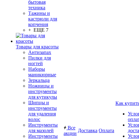
бытовая
техника
Тажины и
кастрюли для
копчения
+ ЕЩЕ 7
Товары для красоты
Антизапах
Пилки для
ногтей
Наборы
маникюрные
Зеркальца
Ножницы и
инструменты
для кутикулы
Щипцы и
Как купит
инструменты
для удаления
Усло
волос
опла
Инструменты
Усло
Все
для мазолей
Доставка
Оплата
дост
акции
Инструменты
Усло