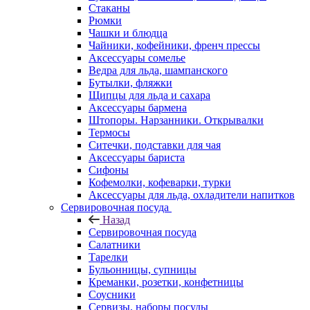
Стаканы
Рюмки
Чашки и блюдца
Чайники, кофейники, френч прессы
Аксессуары сомелье
Ведра для льда, шампанского
Бутылки, фляжки
Щипцы для льда и сахара
Аксессуары бармена
Штопоры. Нарзанники. Открывалки
Термосы
Ситечки, подставки для чая
Аксессуары бариста
Сифоны
Кофемолки, кофеварки, турки
Аксессуары для льда, охладители напитков
Сервировочная посуда
Назад
Сервировочная посуда
Салатники
Тарелки
Бульонницы, супницы
Креманки, розетки, конфетницы
Соусники
Сервизы, наборы посуды