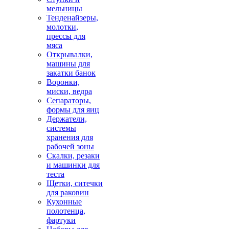
мельницы
Тенденайзеры,
молотки,
прессы для
мяса
Открывалки,
машины для
закатки банок
Воронки,
миски, ведра
Сепараторы,
формы для яиц
Держатели,
системы
хранения для
рабочей зоны
Скалки, резаки
и машинки для
теста
Щетки, ситечки
для раковин
Кухонные
полотенца,
фартуки