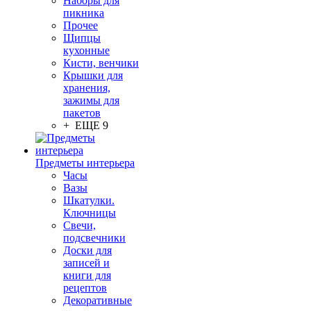
Наборы для
пикника
Прочее
Щипцы
кухонные
Кисти, венчики
Крышки для
хранения,
зажимы для
пакетов
+ ЕЩЕ 9
Предметы интерьера
Часы
Вазы
Шкатулки.
Ключницы
Свечи,
подсвечники
Доски для
записей и
книги для
рецептов
Декоративные