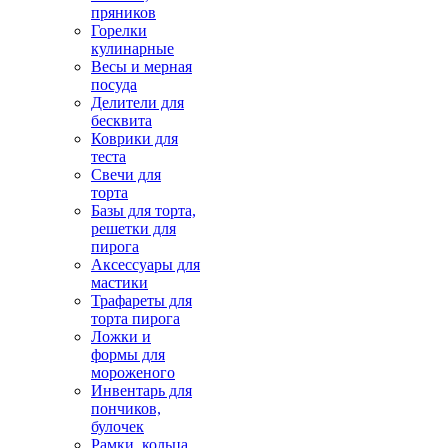
пряников
Горелки
кулинарные
Весы и мерная
посуда
Делители для
бесквита
Коврики для
теста
Свечи для
торта
Базы для торта,
решетки для
пирога
Аксессуары для
мастики
Трафареты для
торта пирога
Ложки и
формы для
мороженого
Инвентарь для
пончиков,
булочек
Рамки, кольца