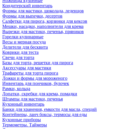
Ножницы кухонные
Кондитерский инвентарь
Формы для мастики, шоколада, леденцов
Формы для выпечки, десертов
Салфетки для пирога, корзинки для кексов
Мешки, насадки, наполнители для крема
Вырезки для мастики, печенья, пряников
Горелки кулинарные
Весы и мерная посуда
Делители для бесквита
Коврики для теста
Свечи для торта
Базы для торта, решетки для пирога
Аксессуары для мастики
Трафареты для торта пирога
Ложки и формы для мороженого
Инвентарь для пончиков, булочек
Рамки, кольца
Лопатки, скребки для крема, помадки
Штампы для мастики, печенья
Кухонный инвентарь
Банки для хранения, емкости для масла, специй
Контейнеры, ланч боксы, термосы для еды
Кухонные приборы
Термометры. Таймеры