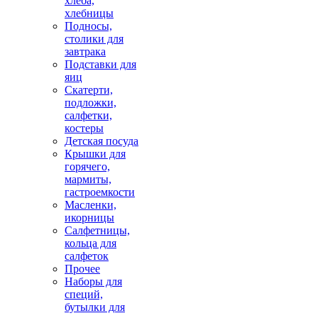
хлеба,
хлебницы
Подносы,
столики для
завтрака
Подставки для
яиц
Скатерти,
подложки,
салфетки,
костеры
Детская посуда
Крышки для
горячего,
мармиты,
гастроемкости
Масленки,
икорницы
Салфетницы,
кольца для
салфеток
Прочее
Наборы для
специй,
бутылки для