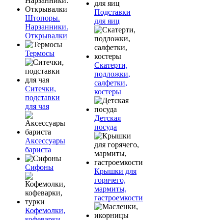
Подставки
Штопоры.
для яиц
Нарзанники.
Открывалки
Термосы
Скатерти,
подложки,
салфетки,
Ситечки,
костеры
подставки
для чая
Детская
посуда
Аксессуары
бариста
Сифоны
Крышки для
горячего,
мармиты,
гастроемкости
Кофемолки,
кофеварки,