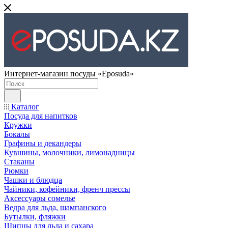
Интернет-магазин посуды «Eposuda»
Каталог
Посуда для напитков
Кружки
Бокалы
Графины и декандеры
Кувшины, молочники, лимонадницы
Стаканы
Рюмки
Чашки и блюдца
Чайники, кофейники, френч прессы
Аксессуары сомелье
Ведра для льда, шампанского
Бутылки, фляжки
Щипцы для льда и сахара