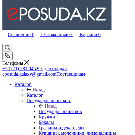
Сравнение
0
Отложенные
0
Корзина
0
Телефоны
+7 (771) 781 0452
Отдел продаж
eposuda.galaxy@gmail.com
Поставщикам
Каталог
Назад
Каталог
Посуда для напитков
Назад
Посуда для напитков
Кружки
Бокалы
Графины и декандеры
Кувшины, молочники, лимонадницы