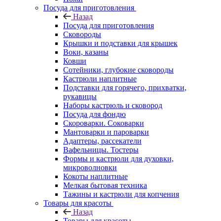
Посуда для приготовления
Назад
Посуда для приготовления
Сковороды
Крышки и подставки для крышек
Воки, казаны
Ковши
Сотейники, глубокие сковороды
Кастрюли наплитные
Подставки для горячего, прихватки,
рукавицы
Наборы кастрюль и сковород
Посуда для фондю
Скороварки. Соковарки
Мантоварки и пароварки
Адаптеры, рассекатели
Вафельницы. Тостеры
Формы и кастрюли для духовки,
микроволновки
Кокоты наплитные
Мелкая бытовая техника
Тажины и кастрюли для копчения
Товары для красоты
Назад
Товары для красоты