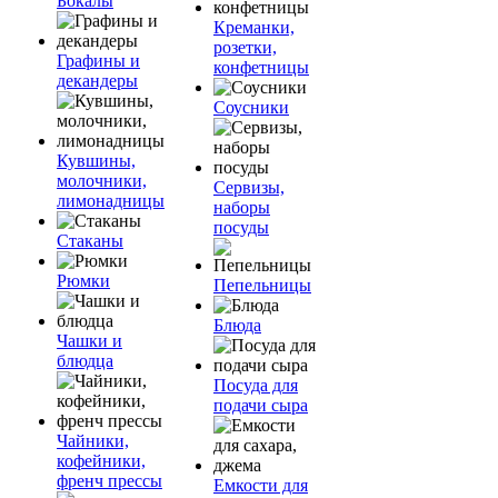
Бокалы
Креманки,
розетки,
Графины и
конфетницы
декандеры
Соусники
Кувшины,
молочники,
Сервизы,
лимонадницы
наборы
посуды
Стаканы
Рюмки
Пепельницы
Блюда
Чашки и
блюдца
Посуда для
подачи сыра
Чайники,
кофейники,
френч прессы
Емкости для