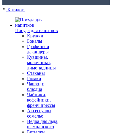
Каталог
Посуда для напитков
Кружки
Бокалы
Графины и
декандеры
Кувшины,
молочники,
лимонадницы
Стаканы
Рюмки
Чашки и
блюдца
Чайники,
кофейники,
френч прессы
Аксессуары
сомелье
Ведра для льда,
шампанского
Бутылки,