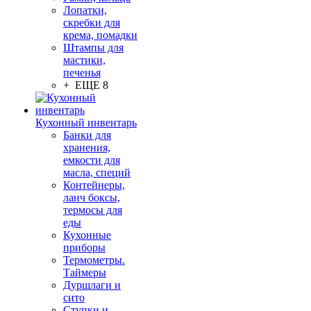
Лопатки,
скребки для
крема, помадки
Штампы для
мастики,
печенья
+ ЕЩЕ 8
Кухонный инвентарь
Банки для
хранения,
емкости для
масла, специй
Контейнеры,
ланч боксы,
термосы для
еды
Кухонные
приборы
Термометры.
Таймеры
Дуршлаги и
сито
Ступки и