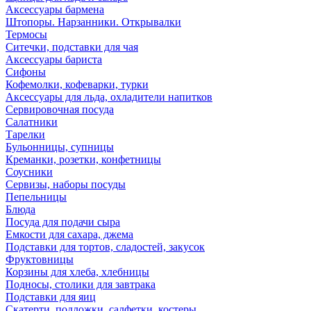
Аксессуары бармена
Штопоры. Нарзанники. Открывалки
Термосы
Ситечки, подставки для чая
Аксессуары бариста
Сифоны
Кофемолки, кофеварки, турки
Аксессуары для льда, охладители напитков
Сервировочная посуда
Салатники
Тарелки
Бульонницы, супницы
Креманки, розетки, конфетницы
Соусники
Сервизы, наборы посуды
Пепельницы
Блюда
Посуда для подачи сыра
Емкости для сахара, джема
Подставки для тортов, сладостей, закусок
Фруктовницы
Корзины для хлеба, хлебницы
Подносы, столики для завтрака
Подставки для яиц
Скатерти, подложки, салфетки, костеры