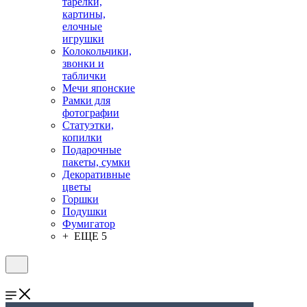
тарелки,
картины,
елочные
игрушки
Колокольчики,
звонки и
таблички
Мечи японские
Рамки для
фотографии
Статуэтки,
копилки
Подарочные
пакеты, сумки
Декоративные
цветы
Горшки
Подушки
Фумигатор
+ ЕЩЕ 5