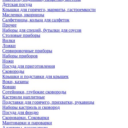
Детская посуда
Крышки для горячего, мармиты, гастроемкости
Масленки, икорницы
Салфетницы, кольца для салфеток
Прочее
Наборы для специй, бутылки для соусов
Столовые приборы
Вилки
Ложки
Сервировочные приборы
Наборы приборов
Ножи
Посуда для приготовления
Сковороды
Крышки и подставки для крышек
Воки, казаны
Ковши
Сотейники, глубокие сковороды
Кастрюли наплитные
Подставки для горячего, прихватки, рукавицы
Наборы кастрюль и сковород
Посуда для фондю
Скороварки. Соковарки
Мантоварки и пароварки
Адаптеры, рассекатели