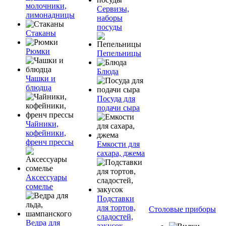
молочники,
Сервизы,
лимонадницы
наборы
посуды
Стаканы
Рюмки
Пепельницы
Блюда
Чашки и
блюдца
Посуда для
подачи сыра
Чайники,
кофейники,
френч прессы
Емкости для
сахара, джема
Аксессуары
сомелье
Подставки
для тортов,
Столовые приборы
сладостей,
Ведра для
закусок