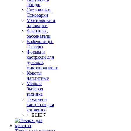
фондю
Скороварки.
Соковарки
Мантоварки и
пароварки
Адаптеры,
рассекатели
Вафельницы.
Тостеры
Формы и
кастрюли для
духовки,
микроволновки
Кокоты
наплитные
Мелкая
бытовая
техника
Тажины и
кастрюли для
копчения
+ ЕЩЕ 7
Товары для красоты