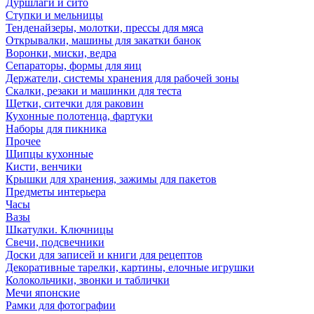
Дуршлаги и сито
Ступки и мельницы
Тенденайзеры, молотки, прессы для мяса
Открывалки, машины для закатки банок
Воронки, миски, ведра
Сепараторы, формы для яиц
Держатели, системы хранения для рабочей зоны
Скалки, резаки и машинки для теста
Щетки, ситечки для раковин
Кухонные полотенца, фартуки
Наборы для пикника
Прочее
Щипцы кухонные
Кисти, венчики
Крышки для хранения, зажимы для пакетов
Предметы интерьера
Часы
Вазы
Шкатулки. Ключницы
Свечи, подсвечники
Доски для записей и книги для рецептов
Декоративные тарелки, картины, елочные игрушки
Колокольчики, звонки и таблички
Мечи японские
Рамки для фотографии