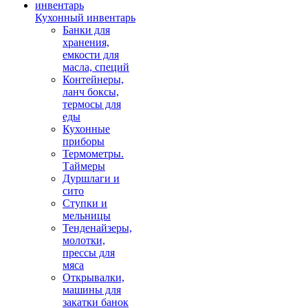
Кухонный инвентарь
Банки для
хранения,
емкости для
масла, специй
Контейнеры,
ланч боксы,
термосы для
еды
Кухонные
приборы
Термометры.
Таймеры
Дуршлаги и
сито
Ступки и
мельницы
Тенденайзеры,
молотки,
прессы для
мяса
Открывалки,
машины для
закатки банок