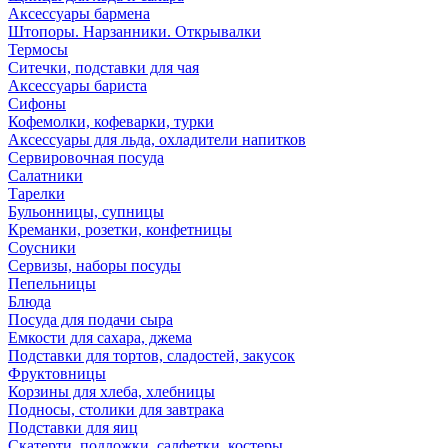
Аксессуары бармена
Штопоры. Нарзанники. Открывалки
Термосы
Ситечки, подставки для чая
Аксессуары бариста
Сифоны
Кофемолки, кофеварки, турки
Аксессуары для льда, охладители напитков
Сервировочная посуда
Салатники
Тарелки
Бульонницы, супницы
Креманки, розетки, конфетницы
Соусники
Сервизы, наборы посуды
Пепельницы
Блюда
Посуда для подачи сыра
Емкости для сахара, джема
Подставки для тортов, сладостей, закусок
Фруктовницы
Корзины для хлеба, хлебницы
Подносы, столики для завтрака
Подставки для яиц
Скатерти, подложки, салфетки, костеры