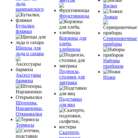
льда,
Вилки
шампанского
Фруктовницы
Ложки
Бутылки,
фляжки
Корзины для
Сервировочные
хлеба,
приборы
Щипцы для
хлебницы
льда и сахара
Наборы
приборов
Подносы,
Аксессуары
столики для
Ножи
бармена
завтрака
Подставки
Штопоры.
для яиц
Нарзанники.
Открывалки
Термосы
Скатерти,
подложки,