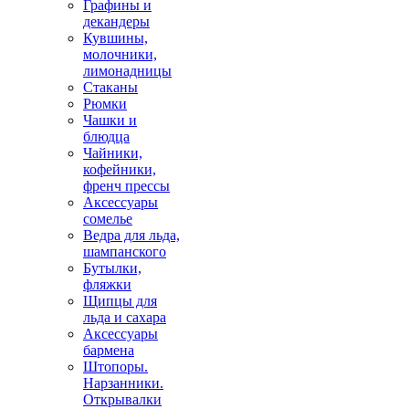
Графины и
декандеры
Кувшины,
молочники,
лимонадницы
Стаканы
Рюмки
Чашки и
блюдца
Чайники,
кофейники,
френч прессы
Аксессуары
сомелье
Ведра для льда,
шампанского
Бутылки,
фляжки
Щипцы для
льда и сахара
Аксессуары
бармена
Штопоры.
Нарзанники.
Открывалки