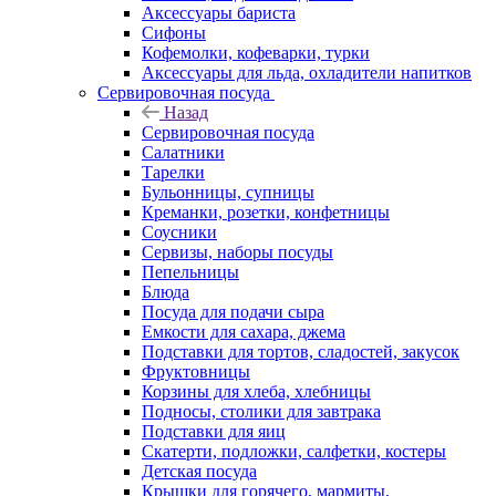
Аксессуары бариста
Сифоны
Кофемолки, кофеварки, турки
Аксессуары для льда, охладители напитков
Сервировочная посуда
Назад
Сервировочная посуда
Салатники
Тарелки
Бульонницы, супницы
Креманки, розетки, конфетницы
Соусники
Сервизы, наборы посуды
Пепельницы
Блюда
Посуда для подачи сыра
Емкости для сахара, джема
Подставки для тортов, сладостей, закусок
Фруктовницы
Корзины для хлеба, хлебницы
Подносы, столики для завтрака
Подставки для яиц
Скатерти, подложки, салфетки, костеры
Детская посуда
Крышки для горячего, мармиты,