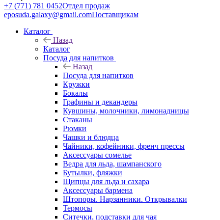
+7 (771) 781 0452
Отдел продаж
eposuda.galaxy@gmail.com
Поставщикам
Каталог
Назад
Каталог
Посуда для напитков
Назад
Посуда для напитков
Кружки
Бокалы
Графины и декандеры
Кувшины, молочники, лимонадницы
Стаканы
Рюмки
Чашки и блюдца
Чайники, кофейники, френч прессы
Аксессуары сомелье
Ведра для льда, шампанского
Бутылки, фляжки
Щипцы для льда и сахара
Аксессуары бармена
Штопоры. Нарзанники. Открывалки
Термосы
Ситечки, подставки для чая