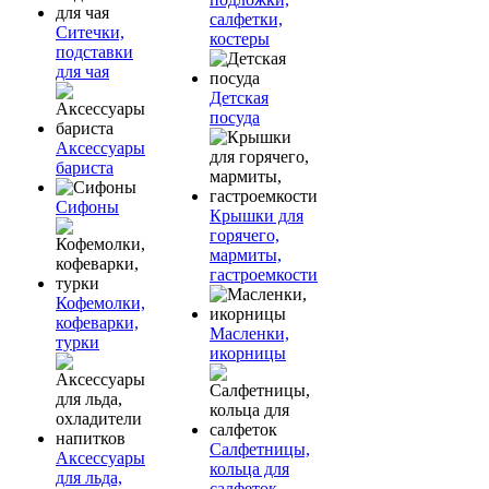
салфетки,
Ситечки,
костеры
подставки
для чая
Детская
посуда
Аксессуары
бариста
Сифоны
Крышки для
горячего,
мармиты,
гастроемкости
Кофемолки,
кофеварки,
Масленки,
турки
икорницы
Салфетницы,
Аксессуары
кольца для
для льда,
салфеток