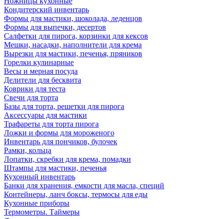
Ножницы кухонные
Кондитерский инвентарь
Формы для мастики, шоколада, леденцов
Формы для выпечки, десертов
Салфетки для пирога, корзинки для кексов
Мешки, насадки, наполнители для крема
Вырезки для мастики, печенья, пряников
Горелки кулинарные
Весы и мерная посуда
Делители для бесквита
Коврики для теста
Свечи для торта
Базы для торта, решетки для пирога
Аксессуары для мастики
Трафареты для торта пирога
Ложки и формы для мороженого
Инвентарь для пончиков, булочек
Рамки, кольца
Лопатки, скребки для крема, помадки
Штампы для мастики, печенья
Кухонный инвентарь
Банки для хранения, емкости для масла, специй
Контейнеры, ланч боксы, термосы для еды
Кухонные приборы
Термометры. Таймеры