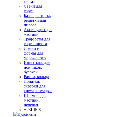
теста
Свечи для
торта
Базы для торта,
решетки для
пирога
Аксессуары для
мастики
Трафареты для
торта пирога
Ложки и
формы для
мороженого
Инвентарь для
пончиков,
булочек
Рамки, кольца
Лопатки,
скребки для
крема, помадки
Штампы для
мастики,
печенья
+ ЕЩЕ 8