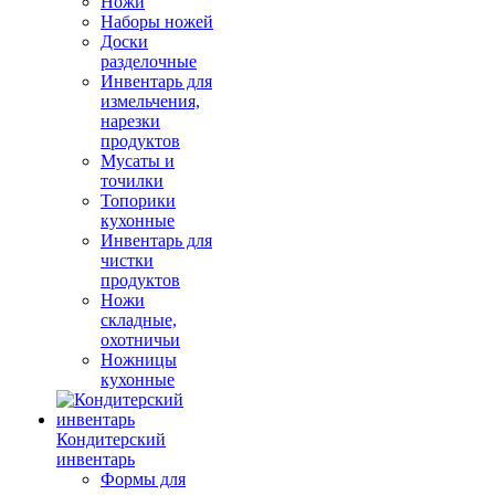
Ножи
Наборы ножей
Доски
разделочные
Инвентарь для
измельчения,
нарезки
продуктов
Мусаты и
точилки
Топорики
кухонные
Инвентарь для
чистки
продуктов
Ножи
складные,
охотничьи
Ножницы
кухонные
Кондитерский
инвентарь
Формы для