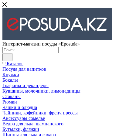
Интернет-магазин посуды «Eposuda»
Каталог
Посуда для напитков
Кружки
Бокалы
Графины и декандеры
Кувшины, молочники, лимонадницы
Стаканы
Рюмки
Чашки и блюдца
Чайники, кофейники, френч прессы
Аксессуары сомелье
Ведра для льда, шампанского
Бутылки, фляжки
Щипцы для льда и сахара