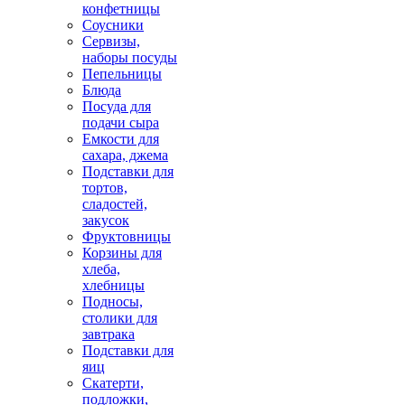
конфетницы
Соусники
Сервизы,
наборы посуды
Пепельницы
Блюда
Посуда для
подачи сыра
Емкости для
сахара, джема
Подставки для
тортов,
сладостей,
закусок
Фруктовницы
Корзины для
хлеба,
хлебницы
Подносы,
столики для
завтрака
Подставки для
яиц
Скатерти,
подложки,