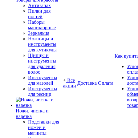
Антизапах
Пилки для
ногтей
Наборы
маникюрные
Зеркальца
Ножницы и
инструменты
для кутикулы
Щипцы и
Как купит
инструменты
для удаления
Усло
волос
опла
Инструменты
Усло
Все
для мазолей
Доставка
Оплата
дост
акции
Инструменты
Усло
для ресниц
обме
возв
това
Ножи, чистка и
нарезка
Подставки для
ножей и
магниты