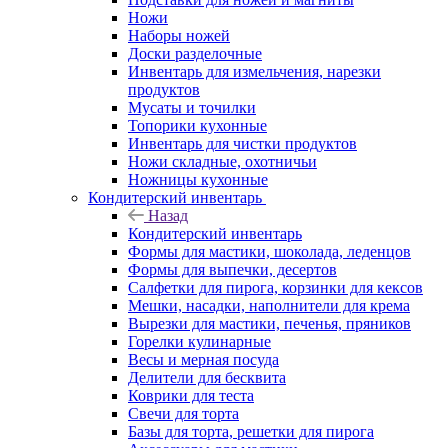
Ножи
Наборы ножей
Доски разделочные
Инвентарь для измельчения, нарезки
продуктов
Мусаты и точилки
Топорики кухонные
Инвентарь для чистки продуктов
Ножи складные, охотничьи
Ножницы кухонные
Кондитерский инвентарь
Назад
Кондитерский инвентарь
Формы для мастики, шоколада, леденцов
Формы для выпечки, десертов
Салфетки для пирога, корзинки для кексов
Мешки, насадки, наполнители для крема
Вырезки для мастики, печенья, пряников
Горелки кулинарные
Весы и мерная посуда
Делители для бесквита
Коврики для теста
Свечи для торта
Базы для торта, решетки для пирога