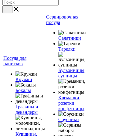
Сервировочная
посуда
Салатники
Тарелки
Посуда для
напитков
Бульонницы,
супницы
Кружки
Бокалы
Креманки,
розетки,
Графины и
конфетницы
декандеры
Соусники
Кувшины,