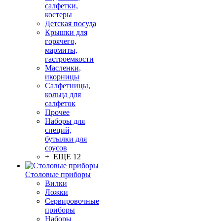
салфетки,
костеры
Детская посуда
Крышки для
горячего,
мармиты,
гастроемкости
Масленки,
икорницы
Салфетницы,
кольца для
салфеток
Прочее
Наборы для
специй,
бутылки для
соусов
+ ЕЩЕ 12
Столовые приборы
Вилки
Ложки
Сервировочные
приборы
Наборы