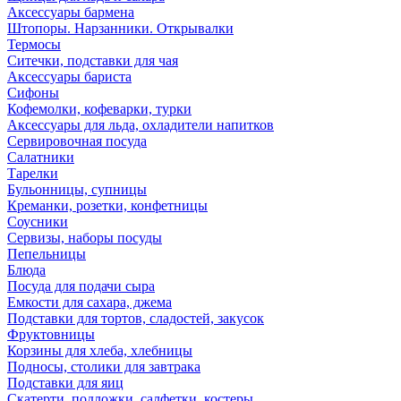
Аксессуары бармена
Штопоры. Нарзанники. Открывалки
Термосы
Ситечки, подставки для чая
Аксессуары бариста
Сифоны
Кофемолки, кофеварки, турки
Аксессуары для льда, охладители напитков
Сервировочная посуда
Салатники
Тарелки
Бульонницы, супницы
Креманки, розетки, конфетницы
Соусники
Сервизы, наборы посуды
Пепельницы
Блюда
Посуда для подачи сыра
Емкости для сахара, джема
Подставки для тортов, сладостей, закусок
Фруктовницы
Корзины для хлеба, хлебницы
Подносы, столики для завтрака
Подставки для яиц
Скатерти, подложки, салфетки, костеры