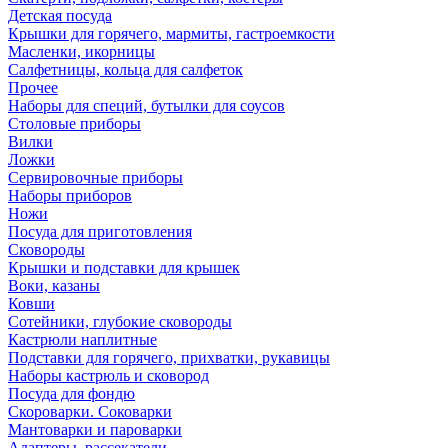
Детская посуда
Крышки для горячего, мармиты, гастроемкости
Масленки, икорницы
Салфетницы, кольца для салфеток
Прочее
Наборы для специй, бутылки для соусов
Столовые приборы
Вилки
Ложки
Сервировочные приборы
Наборы приборов
Ножи
Посуда для приготовления
Сковороды
Крышки и подставки для крышек
Воки, казаны
Ковши
Сотейники, глубокие сковороды
Кастрюли наплитные
Подставки для горячего, прихватки, рукавицы
Наборы кастрюль и сковород
Посуда для фондю
Скороварки. Соковарки
Мантоварки и пароварки
Адаптеры, рассекатели