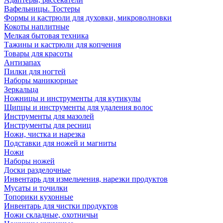
Вафельницы. Тостеры
Формы и кастрюли для духовки, микроволновки
Кокоты наплитные
Мелкая бытовая техника
Тажины и кастрюли для копчения
Товары для красоты
Антизапах
Пилки для ногтей
Наборы маникюрные
Зеркальца
Ножницы и инструменты для кутикулы
Щипцы и инструменты для удаления волос
Инструменты для мазолей
Инструменты для ресниц
Ножи, чистка и нарезка
Подставки для ножей и магниты
Ножи
Наборы ножей
Доски разделочные
Инвентарь для измельчения, нарезки продуктов
Мусаты и точилки
Топорики кухонные
Инвентарь для чистки продуктов
Ножи складные, охотничьи