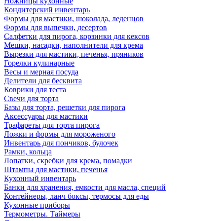
Ножницы кухонные
Кондитерский инвентарь
Формы для мастики, шоколада, леденцов
Формы для выпечки, десертов
Салфетки для пирога, корзинки для кексов
Мешки, насадки, наполнители для крема
Вырезки для мастики, печенья, пряников
Горелки кулинарные
Весы и мерная посуда
Делители для бесквита
Коврики для теста
Свечи для торта
Базы для торта, решетки для пирога
Аксессуары для мастики
Трафареты для торта пирога
Ложки и формы для мороженого
Инвентарь для пончиков, булочек
Рамки, кольца
Лопатки, скребки для крема, помадки
Штампы для мастики, печенья
Кухонный инвентарь
Банки для хранения, емкости для масла, специй
Контейнеры, ланч боксы, термосы для еды
Кухонные приборы
Термометры. Таймеры