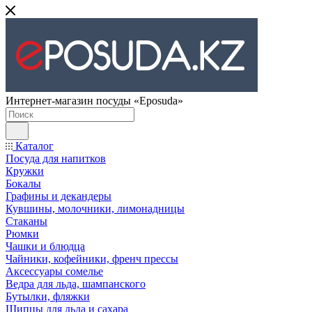
Интернет-магазин посуды «Eposuda»
Каталог
Посуда для напитков
Кружки
Бокалы
Графины и декандеры
Кувшины, молочники, лимонадницы
Стаканы
Рюмки
Чашки и блюдца
Чайники, кофейники, френч прессы
Аксессуары сомелье
Ведра для льда, шампанского
Бутылки, фляжки
Щипцы для льда и сахара