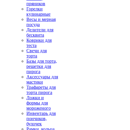
пряников
Горелки
кулинарные
Весы и мерная
посуда
Делители для
бесквита
Коврики для
теста
Свечи для
торта
Базы для торта,
решетки для
пирога
Аксессуары для
мастики
Трафареты для
торта пирога
Ложки и
формы для
мороженого
Инвентарь для
пончиков,
булочек
Рамки, кольца