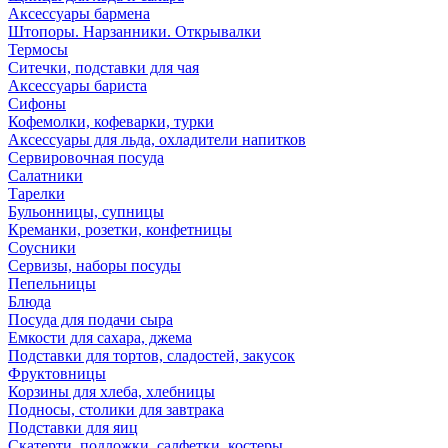
Аксессуары бармена
Штопоры. Нарзанники. Открывалки
Термосы
Ситечки, подставки для чая
Аксессуары бариста
Сифоны
Кофемолки, кофеварки, турки
Аксессуары для льда, охладители напитков
Сервировочная посуда
Салатники
Тарелки
Бульонницы, супницы
Креманки, розетки, конфетницы
Соусники
Сервизы, наборы посуды
Пепельницы
Блюда
Посуда для подачи сыра
Емкости для сахара, джема
Подставки для тортов, сладостей, закусок
Фруктовницы
Корзины для хлеба, хлебницы
Подносы, столики для завтрака
Подставки для яиц
Скатерти, подложки, салфетки, костеры