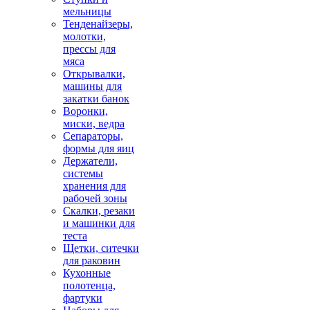
мельницы
Тенденайзеры,
молотки,
прессы для
мяса
Открывалки,
машины для
закатки банок
Воронки,
миски, ведра
Сепараторы,
формы для яиц
Держатели,
системы
хранения для
рабочей зоны
Скалки, резаки
и машинки для
теста
Щетки, ситечки
для раковин
Кухонные
полотенца,
фартуки