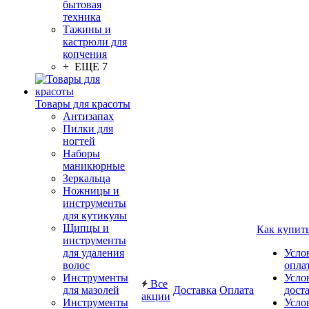
бытовая
техника
Тажины и
кастрюли для
копчения
+ ЕЩЕ 7
Товары для красоты
Антизапах
Пилки для
ногтей
Наборы
маникюрные
Зеркальца
Ножницы и
инструменты
для кутикулы
Щипцы и
Как купит
инструменты
для удаления
Усло
волос
опла
Инструменты
Усло
Все
для мазолей
Доставка
Оплата
дост
акции
Инструменты
Усло