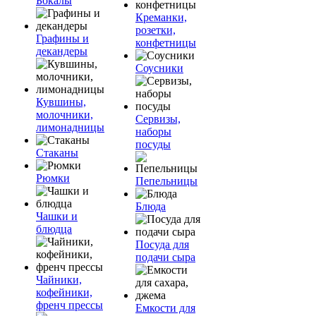
Бокалы
Креманки,
розетки,
Графины и
конфетницы
декандеры
Соусники
Кувшины,
молочники,
Сервизы,
лимонадницы
наборы
посуды
Стаканы
Рюмки
Пепельницы
Блюда
Чашки и
блюдца
Посуда для
подачи сыра
Чайники,
кофейники,
френч прессы
Емкости для