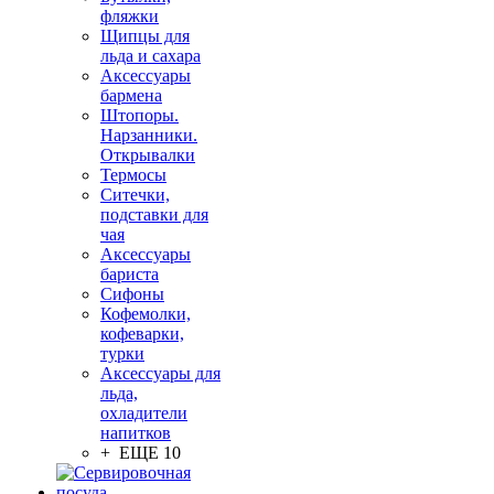
фляжки
Щипцы для
льда и сахара
Аксессуары
бармена
Штопоры.
Нарзанники.
Открывалки
Термосы
Ситечки,
подставки для
чая
Аксессуары
бариста
Сифоны
Кофемолки,
кофеварки,
турки
Аксессуары для
льда,
охладители
напитков
+ ЕЩЕ 10