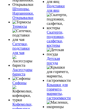
Подставки
Штопоры.
для яиц
Нарзанники.
Открывалки
Термосы
Скатерти,
подложки,
салфетки,
Ситечки,
костеры
подставки
для чая
Детская
посуда
Аксессуары
бариста
Сифоны
Крышки для
горячего,
мармиты,
гастроемкости
Кофемолки,
кофеварки,