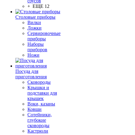
соусов
+ ЕЩЕ 12
Столовые приборы
Вилки
Ложки
Сервировочные
приборы
Наборы
приборов
Ножи
Посуда для
приготовления
Сковороды
Крышки и
подставки для
крышек
Воки, казаны
Ковши
Сотейники,
глубокие
сковороды
Кастрюли