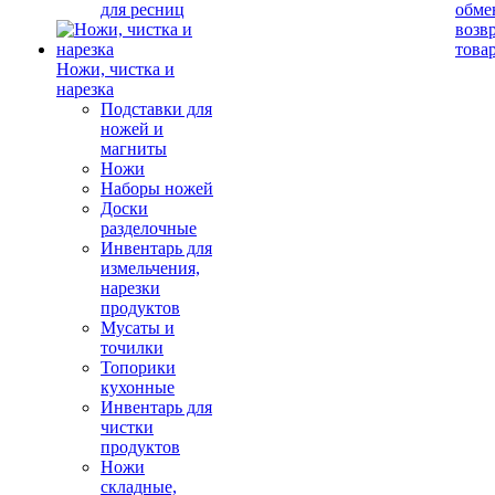
для ресниц
обме
возв
това
Ножи, чистка и
нарезка
Подставки для
ножей и
магниты
Ножи
Наборы ножей
Доски
разделочные
Инвентарь для
измельчения,
нарезки
продуктов
Мусаты и
точилки
Топорики
кухонные
Инвентарь для
чистки
продуктов
Ножи
складные,