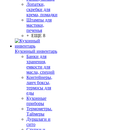
Лопатки,
скребки для
крема, помадки
Штампы для
мастики,
печенья
+ ЕЩЕ 8
Кухонный инвентарь
Банки для
хранения,
емкости для
масла, специй
Контейнеры,
ланч боксы,
термосы для
еды
Кухонные
приборы
Термометры.
Таймеры
Дуршлаги и
сито
Ступки и