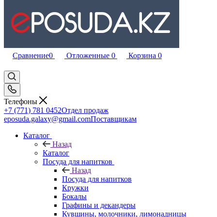
Сравнение
0
Отложенные
0
Корзина
0
Телефоны
+7 (771) 781 0452
Отдел продаж
eposuda.galaxy@gmail.com
Поставщикам
Каталог
Назад
Каталог
Посуда для напитков
Назад
Посуда для напитков
Кружки
Бокалы
Графины и декандеры
Кувшины, молочники, лимонадницы