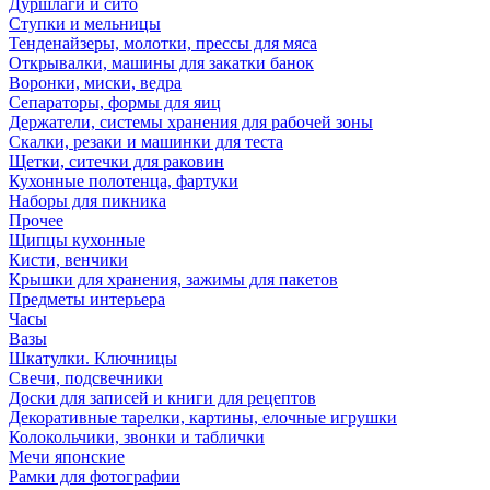
Дуршлаги и сито
Ступки и мельницы
Тенденайзеры, молотки, прессы для мяса
Открывалки, машины для закатки банок
Воронки, миски, ведра
Сепараторы, формы для яиц
Держатели, системы хранения для рабочей зоны
Скалки, резаки и машинки для теста
Щетки, ситечки для раковин
Кухонные полотенца, фартуки
Наборы для пикника
Прочее
Щипцы кухонные
Кисти, венчики
Крышки для хранения, зажимы для пакетов
Предметы интерьера
Часы
Вазы
Шкатулки. Ключницы
Свечи, подсвечники
Доски для записей и книги для рецептов
Декоративные тарелки, картины, елочные игрушки
Колокольчики, звонки и таблички
Мечи японские
Рамки для фотографии