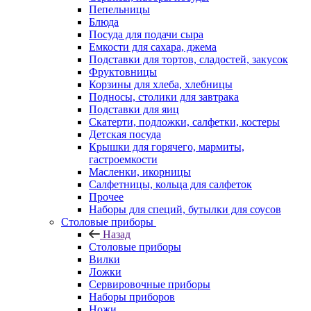
Пепельницы
Блюда
Посуда для подачи сыра
Емкости для сахара, джема
Подставки для тортов, сладостей, закусок
Фруктовницы
Корзины для хлеба, хлебницы
Подносы, столики для завтрака
Подставки для яиц
Скатерти, подложки, салфетки, костеры
Детская посуда
Крышки для горячего, мармиты,
гастроемкости
Масленки, икорницы
Салфетницы, кольца для салфеток
Прочее
Наборы для специй, бутылки для соусов
Столовые приборы
Назад
Столовые приборы
Вилки
Ложки
Сервировочные приборы
Наборы приборов
Ножи