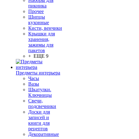
Наборы для
пикника
Прочее
Щипцы
кухонные
Кисти, венчики
Крышки для
хранения,
зажимы для
пакетов
+ ЕЩЕ 9
Предметы интерьера
Часы
Вазы
Шкатулки.
Ключницы
Свечи,
подсвечники
Доски для
записей и
книги для
рецептов
Декоративные