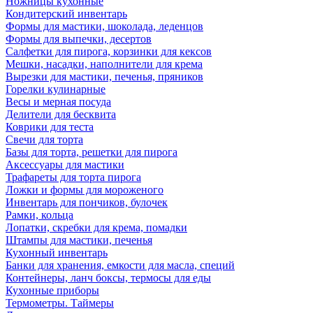
Ножницы кухонные
Кондитерский инвентарь
Формы для мастики, шоколада, леденцов
Формы для выпечки, десертов
Салфетки для пирога, корзинки для кексов
Мешки, насадки, наполнители для крема
Вырезки для мастики, печенья, пряников
Горелки кулинарные
Весы и мерная посуда
Делители для бесквита
Коврики для теста
Свечи для торта
Базы для торта, решетки для пирога
Аксессуары для мастики
Трафареты для торта пирога
Ложки и формы для мороженого
Инвентарь для пончиков, булочек
Рамки, кольца
Лопатки, скребки для крема, помадки
Штампы для мастики, печенья
Кухонный инвентарь
Банки для хранения, емкости для масла, специй
Контейнеры, ланч боксы, термосы для еды
Кухонные приборы
Термометры. Таймеры