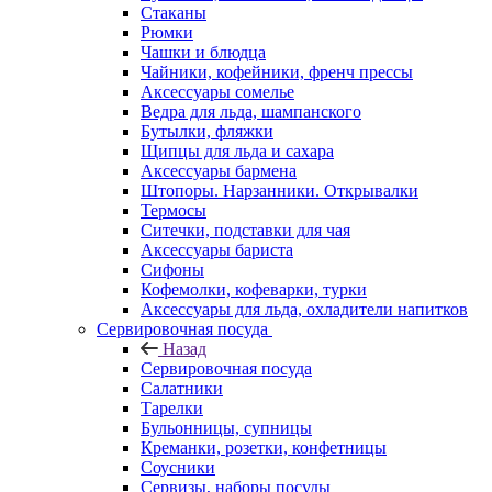
Стаканы
Рюмки
Чашки и блюдца
Чайники, кофейники, френч прессы
Аксессуары сомелье
Ведра для льда, шампанского
Бутылки, фляжки
Щипцы для льда и сахара
Аксессуары бармена
Штопоры. Нарзанники. Открывалки
Термосы
Ситечки, подставки для чая
Аксессуары бариста
Сифоны
Кофемолки, кофеварки, турки
Аксессуары для льда, охладители напитков
Сервировочная посуда
Назад
Сервировочная посуда
Салатники
Тарелки
Бульонницы, супницы
Креманки, розетки, конфетницы
Соусники
Сервизы, наборы посуды