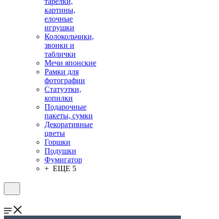
тарелки,
картины,
елочные
игрушки
Колокольчики,
звонки и
таблички
Мечи японские
Рамки для
фотографии
Статуэтки,
копилки
Подарочные
пакеты, сумки
Декоративные
цветы
Горшки
Подушки
Фумигатор
+ ЕЩЕ 5