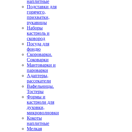
наплитные
Подставки для
горячего,
прихватки,
рукавицы
Наборы
кастрюль и
сковород
Посуда для
фондю
Скороварки.
Соковарки
Мантоварки и
пароварки
Адаптеры,
рассекатели
Вафельницы.
Тостеры
Формы и
кастрюли для
духовки,
микроволновки
Кокоты
наплитные
Мелкая