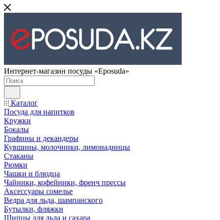
Интернет-магазин посуды «Eposuda»
Каталог
Посуда для напитков
Кружки
Бокалы
Графины и декандеры
Кувшины, молочники, лимонадницы
Стаканы
Рюмки
Чашки и блюдца
Чайники, кофейники, френч прессы
Аксессуары сомелье
Ведра для льда, шампанского
Бутылки, фляжки
Щипцы для льда и сахара