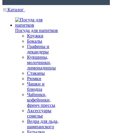
Каталог
Посуда для напитков
Кружки
Бокалы
Графины и
декандеры
Кувшины,
молочники,
лимонадницы
Стаканы
Рюмки
Чашки и
блюдца
Чайники,
кофейники,
френч прессы
Аксессуары
сомелье
Ведра для льда,
шампанского
Бутылки,