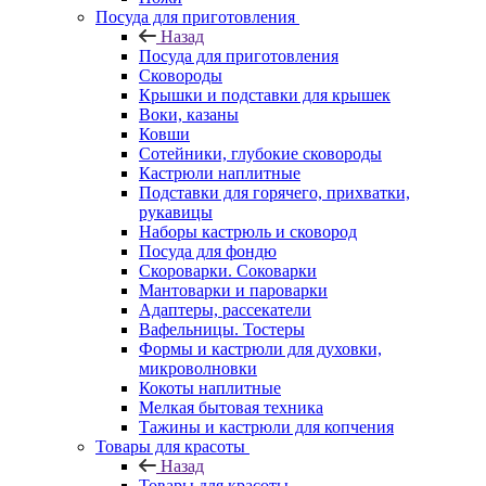
Посуда для приготовления
Назад
Посуда для приготовления
Сковороды
Крышки и подставки для крышек
Воки, казаны
Ковши
Сотейники, глубокие сковороды
Кастрюли наплитные
Подставки для горячего, прихватки,
рукавицы
Наборы кастрюль и сковород
Посуда для фондю
Скороварки. Соковарки
Мантоварки и пароварки
Адаптеры, рассекатели
Вафельницы. Тостеры
Формы и кастрюли для духовки,
микроволновки
Кокоты наплитные
Мелкая бытовая техника
Тажины и кастрюли для копчения
Товары для красоты
Назад
Товары для красоты