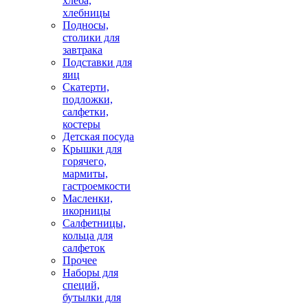
хлеба,
хлебницы
Подносы,
столики для
завтрака
Подставки для
яиц
Скатерти,
подложки,
салфетки,
костеры
Детская посуда
Крышки для
горячего,
мармиты,
гастроемкости
Масленки,
икорницы
Салфетницы,
кольца для
салфеток
Прочее
Наборы для
специй,
бутылки для