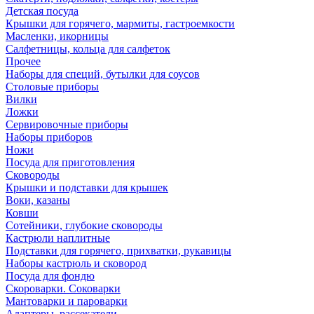
Детская посуда
Крышки для горячего, мармиты, гастроемкости
Масленки, икорницы
Салфетницы, кольца для салфеток
Прочее
Наборы для специй, бутылки для соусов
Столовые приборы
Вилки
Ложки
Сервировочные приборы
Наборы приборов
Ножи
Посуда для приготовления
Сковороды
Крышки и подставки для крышек
Воки, казаны
Ковши
Сотейники, глубокие сковороды
Кастрюли наплитные
Подставки для горячего, прихватки, рукавицы
Наборы кастрюль и сковород
Посуда для фондю
Скороварки. Соковарки
Мантоварки и пароварки
Адаптеры, рассекатели