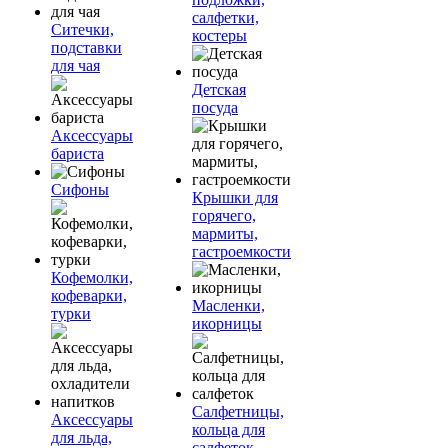
салфетки,
Ситечки,
костеры
подставки
для чая
Детская
посуда
Аксессуары
бариста
Сифоны
Крышки для
горячего,
мармиты,
гастроемкости
Кофемолки,
кофеварки,
Масленки,
турки
икорницы
Салфетницы,
Аксессуары
кольца для
для льда,
салфеток