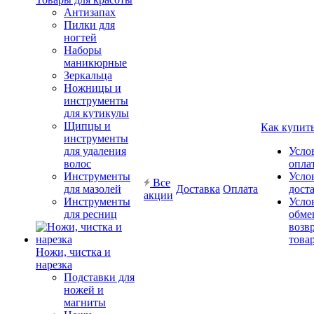
Антизапах
Пилки для
ногтей
Наборы
маникюрные
Зеркальца
Ножницы и
инструменты
для кутикулы
Щипцы и
Как купит
инструменты
для удаления
Усло
волос
опла
Инструменты
Усло
Все
для мазолей
Доставка
Оплата
дост
акции
Инструменты
Усло
для ресниц
обме
возв
това
Ножи, чистка и
нарезка
Подставки для
ножей и
магниты