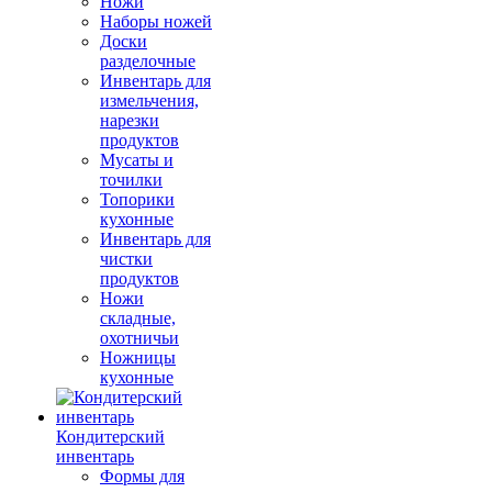
Ножи
Наборы ножей
Доски
разделочные
Инвентарь для
измельчения,
нарезки
продуктов
Мусаты и
точилки
Топорики
кухонные
Инвентарь для
чистки
продуктов
Ножи
складные,
охотничьи
Ножницы
кухонные
Кондитерский
инвентарь
Формы для