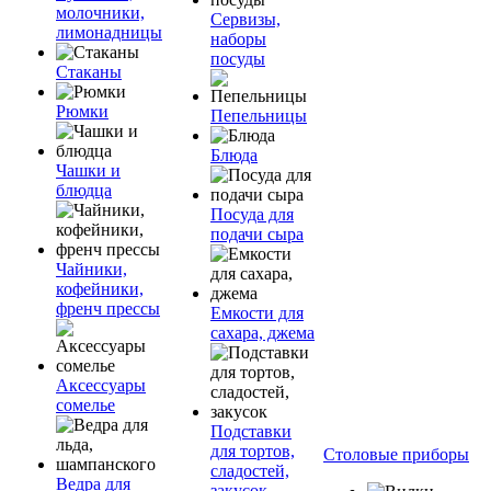
молочники,
Сервизы,
лимонадницы
наборы
посуды
Стаканы
Рюмки
Пепельницы
Блюда
Чашки и
блюдца
Посуда для
подачи сыра
Чайники,
кофейники,
френч прессы
Емкости для
сахара, джема
Аксессуары
сомелье
Подставки
для тортов,
Столовые приборы
сладостей,
Ведра для
закусок