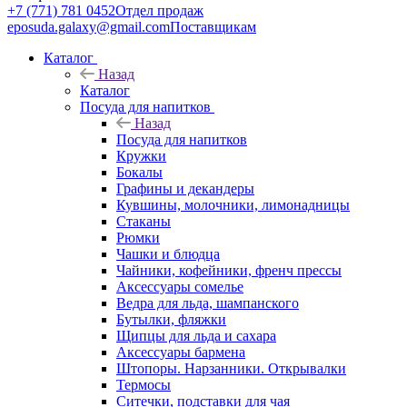
+7 (771) 781 0452
Отдел продаж
eposuda.galaxy@gmail.com
Поставщикам
Каталог
Назад
Каталог
Посуда для напитков
Назад
Посуда для напитков
Кружки
Бокалы
Графины и декандеры
Кувшины, молочники, лимонадницы
Стаканы
Рюмки
Чашки и блюдца
Чайники, кофейники, френч прессы
Аксессуары сомелье
Ведра для льда, шампанского
Бутылки, фляжки
Щипцы для льда и сахара
Аксессуары бармена
Штопоры. Нарзанники. Открывалки
Термосы
Ситечки, подставки для чая