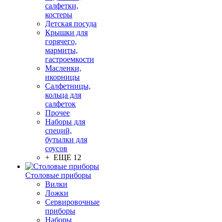
салфетки,
костеры
Детская посуда
Крышки для
горячего,
мармиты,
гастроемкости
Масленки,
икорницы
Салфетницы,
кольца для
салфеток
Прочее
Наборы для
специй,
бутылки для
соусов
+ ЕЩЕ 12
Столовые приборы
Вилки
Ложки
Сервировочные
приборы
Наборы