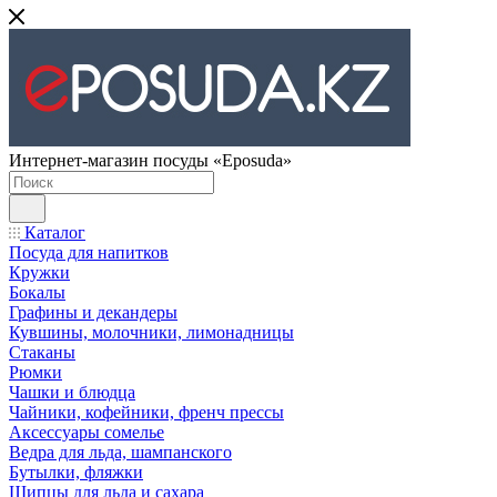
Интернет-магазин посуды «Eposuda»
Каталог
Посуда для напитков
Кружки
Бокалы
Графины и декандеры
Кувшины, молочники, лимонадницы
Стаканы
Рюмки
Чашки и блюдца
Чайники, кофейники, френч прессы
Аксессуары сомелье
Ведра для льда, шампанского
Бутылки, фляжки
Щипцы для льда и сахара