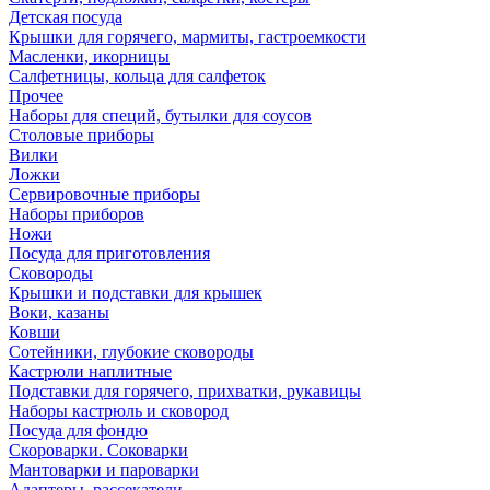
Детская посуда
Крышки для горячего, мармиты, гастроемкости
Масленки, икорницы
Салфетницы, кольца для салфеток
Прочее
Наборы для специй, бутылки для соусов
Столовые приборы
Вилки
Ложки
Сервировочные приборы
Наборы приборов
Ножи
Посуда для приготовления
Сковороды
Крышки и подставки для крышек
Воки, казаны
Ковши
Сотейники, глубокие сковороды
Кастрюли наплитные
Подставки для горячего, прихватки, рукавицы
Наборы кастрюль и сковород
Посуда для фондю
Скороварки. Соковарки
Мантоварки и пароварки
Адаптеры, рассекатели