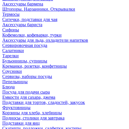
Аксессуары бармена
Штопоры. Нарзанники. Открывалки
Термосы
Ситечки, подставки для чая
Аксессуары бариста
Сифоны
Кофемолки, кофеварки, турки
Аксессуары для льда, охладители напитков
Сервировочная посуда
Салатники
Тарелки
Бульонницы, супницы
Креманки, розетки, конфетницы
Соусники
Сервизы, наборы посуды
Пепельницы
Блюда
Посуда для подачи сыра
Емкости для сахара, джема
Подставки для тортов, сладостей, закусок
Фруктовницы
Корзины для хлеба, хлебницы
Подносы, столики для завтрака
Подставки для яиц
Скатерти, подложки, салфетки, костеры