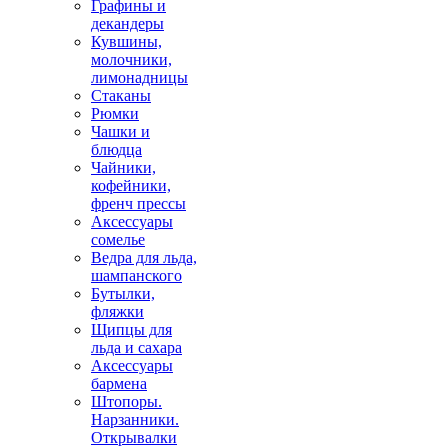
Графины и
декандеры
Кувшины,
молочники,
лимонадницы
Стаканы
Рюмки
Чашки и
блюдца
Чайники,
кофейники,
френч прессы
Аксессуары
сомелье
Ведра для льда,
шампанского
Бутылки,
фляжки
Щипцы для
льда и сахара
Аксессуары
бармена
Штопоры.
Нарзанники.
Открывалки