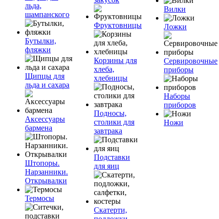
льда,
Вилки
шампанского
Фруктовницы
Ложки
Бутылки,
фляжки
Корзины для
Сервировочные
хлеба,
приборы
Щипцы для
хлебницы
льда и сахара
Наборы
приборов
Подносы,
Аксессуары
столики для
Ножи
бармена
завтрака
Подставки
Штопоры.
для яиц
Нарзанники.
Открывалки
Термосы
Скатерти,
подложки,