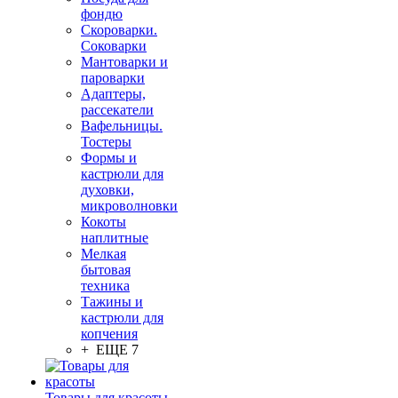
фондю
Скороварки.
Соковарки
Мантоварки и
пароварки
Адаптеры,
рассекатели
Вафельницы.
Тостеры
Формы и
кастрюли для
духовки,
микроволновки
Кокоты
наплитные
Мелкая
бытовая
техника
Тажины и
кастрюли для
копчения
+ ЕЩЕ 7
Товары для красоты