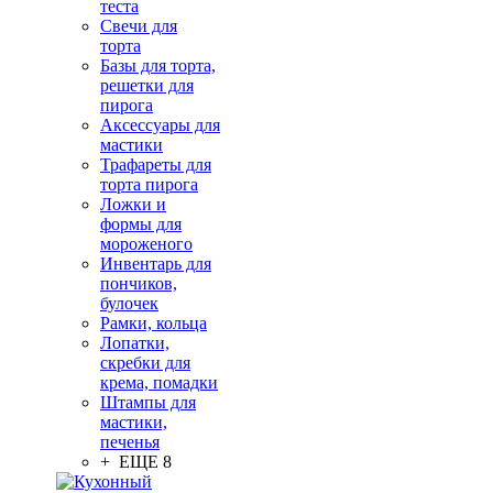
теста
Свечи для
торта
Базы для торта,
решетки для
пирога
Аксессуары для
мастики
Трафареты для
торта пирога
Ложки и
формы для
мороженого
Инвентарь для
пончиков,
булочек
Рамки, кольца
Лопатки,
скребки для
крема, помадки
Штампы для
мастики,
печенья
+ ЕЩЕ 8