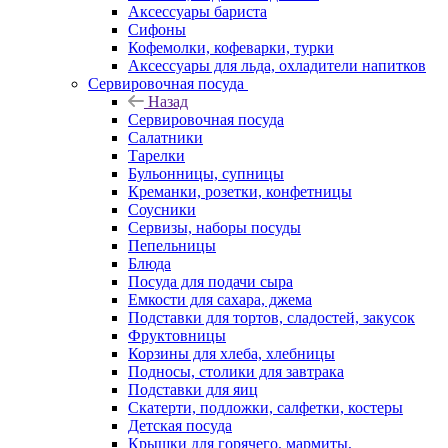
Аксессуары бариста
Сифоны
Кофемолки, кофеварки, турки
Аксессуары для льда, охладители напитков
Сервировочная посуда
Назад
Сервировочная посуда
Салатники
Тарелки
Бульонницы, супницы
Креманки, розетки, конфетницы
Соусники
Сервизы, наборы посуды
Пепельницы
Блюда
Посуда для подачи сыра
Емкости для сахара, джема
Подставки для тортов, сладостей, закусок
Фруктовницы
Корзины для хлеба, хлебницы
Подносы, столики для завтрака
Подставки для яиц
Скатерти, подложки, салфетки, костеры
Детская посуда
Крышки для горячего, мармиты,