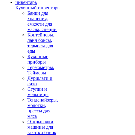
Кухонный инвентарь
Банки для
хранения,
емкости для
масла, специй
Контейнеры,
ланч боксы,
термосы для
еды
Кухонные
приборы
Термометры.
Таймеры
Дуршлаги и
сито
Ступки и
мельницы
Тенденайзеры,
молотки,
прессы для
мяса
Открывалки,
машины для
закатки банок