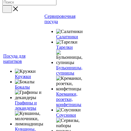
Сервировочная
посуда
Салатники
Тарелки
Посуда для
напитков
Бульонницы,
супницы
Кружки
Бокалы
Креманки,
розетки,
Графины и
конфетницы
декандеры
Соусники
Кувшины,