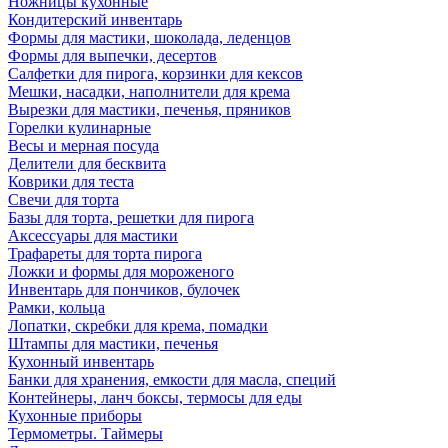
Ножницы кухонные
Кондитерский инвентарь
Формы для мастики, шоколада, леденцов
Формы для выпечки, десертов
Салфетки для пирога, корзинки для кексов
Мешки, насадки, наполнители для крема
Вырезки для мастики, печенья, пряников
Горелки кулинарные
Весы и мерная посуда
Делители для бесквита
Коврики для теста
Свечи для торта
Базы для торта, решетки для пирога
Аксессуары для мастики
Трафареты для торта пирога
Ложки и формы для мороженого
Инвентарь для пончиков, булочек
Рамки, кольца
Лопатки, скребки для крема, помадки
Штампы для мастики, печенья
Кухонный инвентарь
Банки для хранения, емкости для масла, специй
Контейнеры, ланч боксы, термосы для еды
Кухонные приборы
Термометры. Таймеры