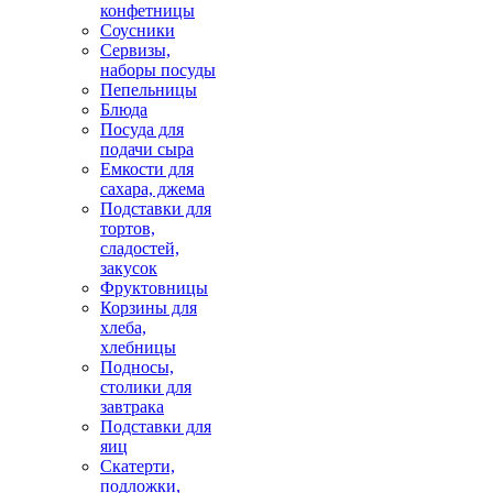
конфетницы
Соусники
Сервизы,
наборы посуды
Пепельницы
Блюда
Посуда для
подачи сыра
Емкости для
сахара, джема
Подставки для
тортов,
сладостей,
закусок
Фруктовницы
Корзины для
хлеба,
хлебницы
Подносы,
столики для
завтрака
Подставки для
яиц
Скатерти,
подложки,