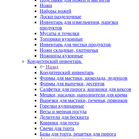
Ножи
Наборы ножей
Доски разделочные
Инвентарь для измельчения, нарезки
продуктов
Мусаты и точилки
Топорики кухонные
Инвентарь для чистки продуктов
Ножи складные, охотничьи
Ножницы кухонные
Кондитерский инвентарь
Назад
Кондитерский инвентарь
Формы для мастики, шоколада, леденцов
Формы для выпечки, десертов
Салфетки для пирога, корзинки для кексов
Мешки, насадки, наполнители для крема
Вырезки для мастики, печенья, пряников
Горелки кулинарные
Весы и мерная посуда
Делители для бесквита
Коврики для теста
Свечи для торта
Базы для торта, решетки для пирога