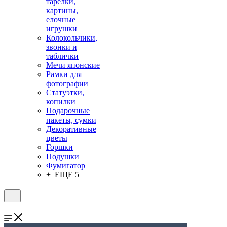
тарелки,
картины,
елочные
игрушки
Колокольчики,
звонки и
таблички
Мечи японские
Рамки для
фотографии
Статуэтки,
копилки
Подарочные
пакеты, сумки
Декоративные
цветы
Горшки
Подушки
Фумигатор
+ ЕЩЕ 5