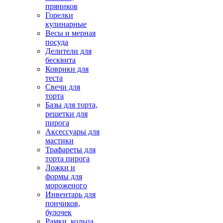
пряников
Горелки
кулинарные
Весы и мерная
посуда
Делители для
бесквита
Коврики для
теста
Свечи для
торта
Базы для торта,
решетки для
пирога
Аксессуары для
мастики
Трафареты для
торта пирога
Ложки и
формы для
мороженого
Инвентарь для
пончиков,
булочек
Рамки, кольца