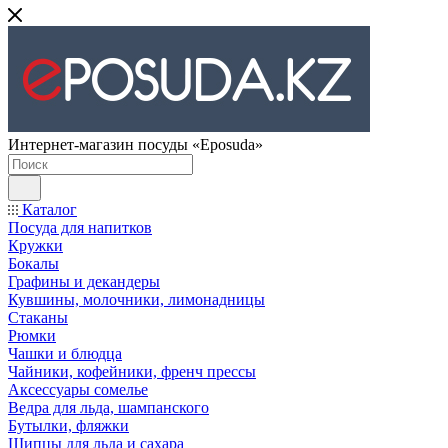
Интернет-магазин посуды «Eposuda»
Каталог
Посуда для напитков
Кружки
Бокалы
Графины и декандеры
Кувшины, молочники, лимонадницы
Стаканы
Рюмки
Чашки и блюдца
Чайники, кофейники, френч прессы
Аксессуары сомелье
Ведра для льда, шампанского
Бутылки, фляжки
Щипцы для льда и сахара