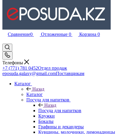
Сравнение
0
Отложенные
0
Корзина
0
Телефоны
+7 (771) 781 0452
Отдел продаж
eposuda.galaxy@gmail.com
Поставщикам
Каталог
Назад
Каталог
Посуда для напитков
Назад
Посуда для напитков
Кружки
Бокалы
Графины и декандеры
Кувшины, молочники, лимонадницы