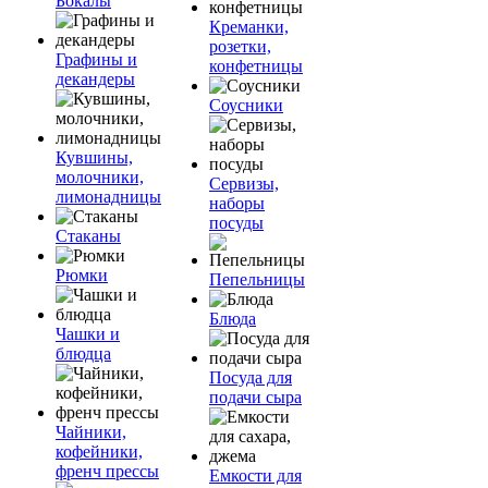
Бокалы
Креманки,
розетки,
Графины и
конфетницы
декандеры
Соусники
Кувшины,
молочники,
Сервизы,
лимонадницы
наборы
посуды
Стаканы
Рюмки
Пепельницы
Блюда
Чашки и
блюдца
Посуда для
подачи сыра
Чайники,
кофейники,
френч прессы
Емкости для