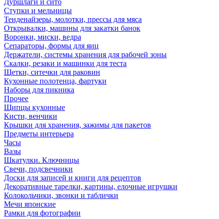
Дуршлаги и сито
Ступки и мельницы
Тенденайзеры, молотки, прессы для мяса
Открывалки, машины для закатки банок
Воронки, миски, ведра
Сепараторы, формы для яиц
Держатели, системы хранения для рабочей зоны
Скалки, резаки и машинки для теста
Щетки, ситечки для раковин
Кухонные полотенца, фартуки
Наборы для пикника
Прочее
Щипцы кухонные
Кисти, венчики
Крышки для хранения, зажимы для пакетов
Предметы интерьера
Часы
Вазы
Шкатулки. Ключницы
Свечи, подсвечники
Доски для записей и книги для рецептов
Декоративные тарелки, картины, елочные игрушки
Колокольчики, звонки и таблички
Мечи японские
Рамки для фотографии