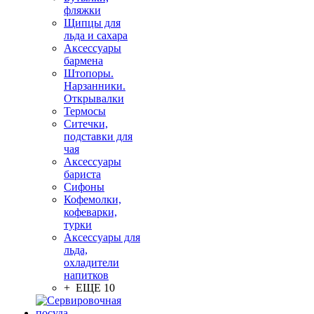
фляжки
Щипцы для
льда и сахара
Аксессуары
бармена
Штопоры.
Нарзанники.
Открывалки
Термосы
Ситечки,
подставки для
чая
Аксессуары
бариста
Сифоны
Кофемолки,
кофеварки,
турки
Аксессуары для
льда,
охладители
напитков
+ ЕЩЕ 10