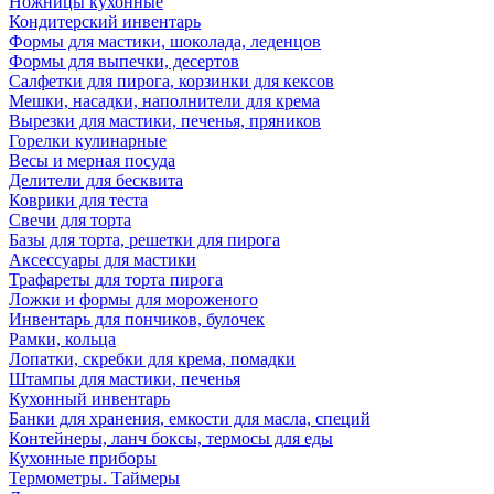
Ножницы кухонные
Кондитерский инвентарь
Формы для мастики, шоколада, леденцов
Формы для выпечки, десертов
Салфетки для пирога, корзинки для кексов
Мешки, насадки, наполнители для крема
Вырезки для мастики, печенья, пряников
Горелки кулинарные
Весы и мерная посуда
Делители для бесквита
Коврики для теста
Свечи для торта
Базы для торта, решетки для пирога
Аксессуары для мастики
Трафареты для торта пирога
Ложки и формы для мороженого
Инвентарь для пончиков, булочек
Рамки, кольца
Лопатки, скребки для крема, помадки
Штампы для мастики, печенья
Кухонный инвентарь
Банки для хранения, емкости для масла, специй
Контейнеры, ланч боксы, термосы для еды
Кухонные приборы
Термометры. Таймеры