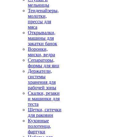
мельницы
Тенденайзеры,
молотки,
прессы для
мяса
Открывалки,
машины для
закатки банок
Воронки,
миски, ведра
Сепараторы,
формы для яиц
Держатели,
системы
хранения для
рабочей зоны
Скалки, резаки
и машинки для
теста
Щетки, ситечки
для раковин
Кухонные
полотенца,
фартуки