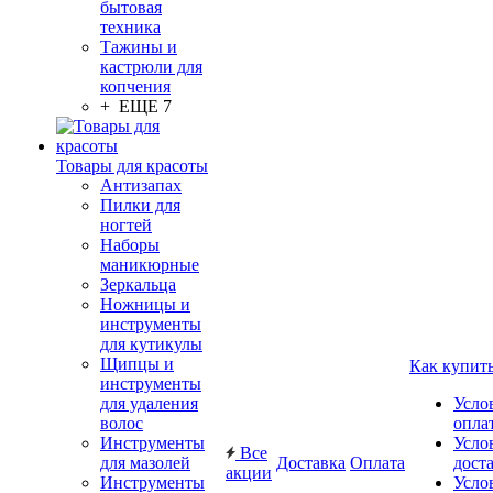
бытовая
техника
Тажины и
кастрюли для
копчения
+ ЕЩЕ 7
Товары для красоты
Антизапах
Пилки для
ногтей
Наборы
маникюрные
Зеркальца
Ножницы и
инструменты
для кутикулы
Щипцы и
Как купит
инструменты
для удаления
Усло
волос
опла
Инструменты
Усло
Все
для мазолей
Доставка
Оплата
дост
акции
Инструменты
Усло