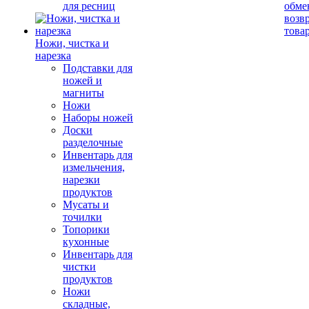
для ресниц
обме
возв
това
Ножи, чистка и
нарезка
Подставки для
ножей и
магниты
Ножи
Наборы ножей
Доски
разделочные
Инвентарь для
измельчения,
нарезки
продуктов
Мусаты и
точилки
Топорики
кухонные
Инвентарь для
чистки
продуктов
Ножи
складные,