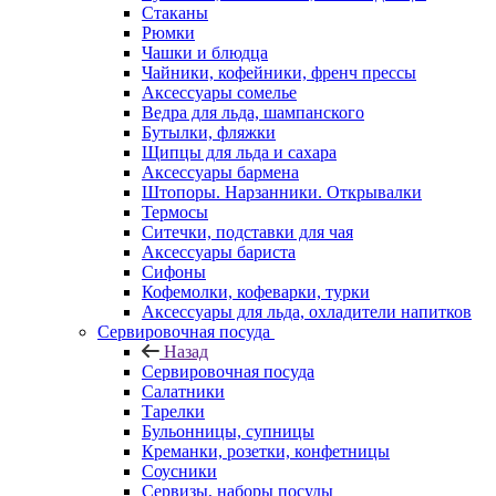
Стаканы
Рюмки
Чашки и блюдца
Чайники, кофейники, френч прессы
Аксессуары сомелье
Ведра для льда, шампанского
Бутылки, фляжки
Щипцы для льда и сахара
Аксессуары бармена
Штопоры. Нарзанники. Открывалки
Термосы
Ситечки, подставки для чая
Аксессуары бариста
Сифоны
Кофемолки, кофеварки, турки
Аксессуары для льда, охладители напитков
Сервировочная посуда
Назад
Сервировочная посуда
Салатники
Тарелки
Бульонницы, супницы
Креманки, розетки, конфетницы
Соусники
Сервизы, наборы посуды