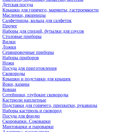
Детская посуда
Крышки для горячего, мармиты, гастроемкости
Масленки, икорницы
Салфетницы, кольца для салфеток
Прочее
Наборы для специй, бутылки для соусов
Столовые приборы
Вилки
Ложки
Сервировочные приборы
Наборы приборов
Ножи
Посуда для приготовления
Сковороды
Крышки и подставки для крышек
Воки, казаны
Ковши
Сотейники, глубокие сковороды
Кастрюли наплитные
Подставки для горячего, прихватки, рукавицы
Наборы кастрюль и сковород
Посуда для фондю
Скороварки. Соковарки
Мантоварки и пароварки
Адаптеры, рассекатели