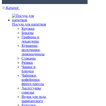
Каталог
Посуда для напитков
Кружки
Бокалы
Графины и
декандеры
Кувшины,
молочники,
лимонадницы
Стаканы
Рюмки
Чашки и
блюдца
Чайники,
кофейники,
френч прессы
Аксессуары
сомелье
Ведра для льда,
шампанского
Бутылки,