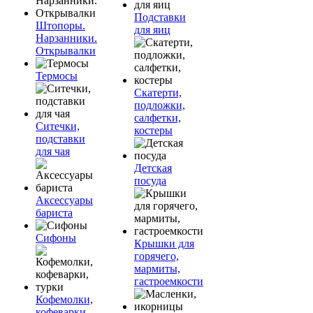
Подставки
Штопоры.
для яиц
Нарзанники.
Открывалки
Термосы
Скатерти,
подложки,
салфетки,
Ситечки,
костеры
подставки
для чая
Детская
посуда
Аксессуары
бариста
Сифоны
Крышки для
горячего,
мармиты,
гастроемкости
Кофемолки,
кофеварки,