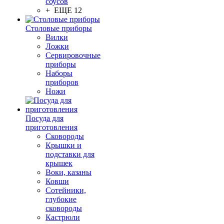
соусов
+ ЕЩЕ 12
Столовые приборы
Вилки
Ложки
Сервировочные
приборы
Наборы
приборов
Ножи
Посуда для
приготовления
Сковороды
Крышки и
подставки для
крышек
Воки, казаны
Ковши
Сотейники,
глубокие
сковороды
Кастрюли