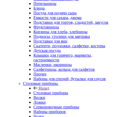
Пепельницы
Блюда
Посуда для подачи сыра
Емкости для сахара, джема
Подставки для тортов, сладостей, закусок
Фруктовницы
Корзины для хлеба, хлебницы
Подносы, столики для завтрака
Подставки для яиц
Скатерти, подложки, салфетки, костеры
Детская посуда
Крышки для горячего, мармиты,
гастроемкости
Масленки, икорницы
Салфетницы, кольца для салфеток
Прочее
Наборы для специй, бутылки для соусов
Столовые приборы
Назад
Столовые приборы
Вилки
Ложки
Сервировочные приборы
Наборы приборов
Ножи