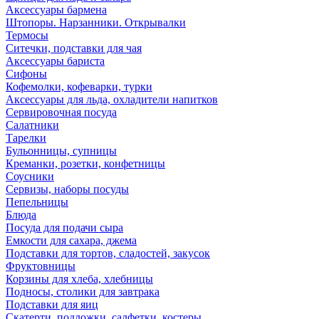
Аксессуары бармена
Штопоры. Нарзанники. Открывалки
Термосы
Ситечки, подставки для чая
Аксессуары бариста
Сифоны
Кофемолки, кофеварки, турки
Аксессуары для льда, охладители напитков
Сервировочная посуда
Салатники
Тарелки
Бульонницы, супницы
Креманки, розетки, конфетницы
Соусники
Сервизы, наборы посуды
Пепельницы
Блюда
Посуда для подачи сыра
Емкости для сахара, джема
Подставки для тортов, сладостей, закусок
Фруктовницы
Корзины для хлеба, хлебницы
Подносы, столики для завтрака
Подставки для яиц
Скатерти, подложки, салфетки, костеры