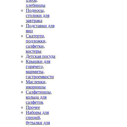
хлеба,
хлебницы
Подносы,
столики для
завтрака
Подставки для
яиц
Скатерти,
подложки,
салфетки,
костеры
Детская посуда
Крышки для
горячего,
мармиты,
гастроемкости
Масленки,
икорницы
Салфетницы,
кольца для
салфеток
Прочее
Наборы для
специй,
бутылки для