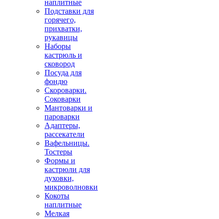
наплитные
Подставки для
горячего,
прихватки,
рукавицы
Наборы
кастрюль и
сковород
Посуда для
фондю
Скороварки.
Соковарки
Мантоварки и
пароварки
Адаптеры,
рассекатели
Вафельницы.
Тостеры
Формы и
кастрюли для
духовки,
микроволновки
Кокоты
наплитные
Мелкая