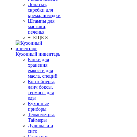
Лопатки,
скребки для
крема, помадки
Штампы для
мастики,
печенья
+ ЕЩЕ 8
Кухонный инвентарь
Банки для
хранения,
емкости для
масла, специй
Контейнеры,
ланч боксы,
термосы для
еды
Кухонные
приборы
Термометры.
Таймеры
Дуршлаги и
сито
Ступки и