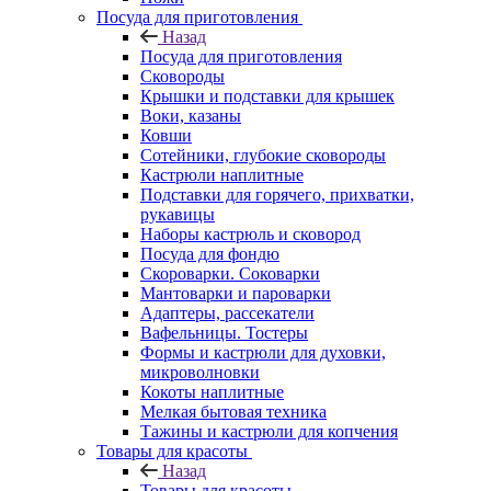
Посуда для приготовления
Назад
Посуда для приготовления
Сковороды
Крышки и подставки для крышек
Воки, казаны
Ковши
Сотейники, глубокие сковороды
Кастрюли наплитные
Подставки для горячего, прихватки,
рукавицы
Наборы кастрюль и сковород
Посуда для фондю
Скороварки. Соковарки
Мантоварки и пароварки
Адаптеры, рассекатели
Вафельницы. Тостеры
Формы и кастрюли для духовки,
микроволновки
Кокоты наплитные
Мелкая бытовая техника
Тажины и кастрюли для копчения
Товары для красоты
Назад
Товары для красоты