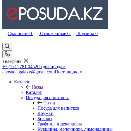
Сравнение
0
Отложенные
0
Корзина
0
Телефоны
+7 (771) 781 0452
Отдел продаж
eposuda.galaxy@gmail.com
Поставщикам
Каталог
Назад
Каталог
Посуда для напитков
Назад
Посуда для напитков
Кружки
Бокалы
Графины и декандеры
Кувшины, молочники, лимонадницы