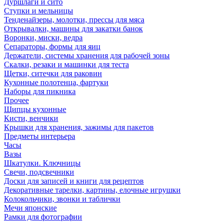
Дуршлаги и сито
Ступки и мельницы
Тенденайзеры, молотки, прессы для мяса
Открывалки, машины для закатки банок
Воронки, миски, ведра
Сепараторы, формы для яиц
Держатели, системы хранения для рабочей зоны
Скалки, резаки и машинки для теста
Щетки, ситечки для раковин
Кухонные полотенца, фартуки
Наборы для пикника
Прочее
Щипцы кухонные
Кисти, венчики
Крышки для хранения, зажимы для пакетов
Предметы интерьера
Часы
Вазы
Шкатулки. Ключницы
Свечи, подсвечники
Доски для записей и книги для рецептов
Декоративные тарелки, картины, елочные игрушки
Колокольчики, звонки и таблички
Мечи японские
Рамки для фотографии