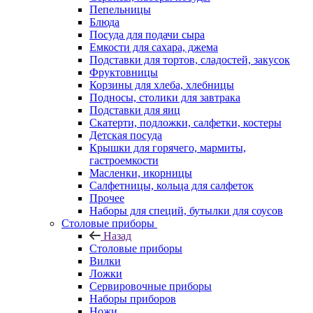
Пепельницы
Блюда
Посуда для подачи сыра
Емкости для сахара, джема
Подставки для тортов, сладостей, закусок
Фруктовницы
Корзины для хлеба, хлебницы
Подносы, столики для завтрака
Подставки для яиц
Скатерти, подложки, салфетки, костеры
Детская посуда
Крышки для горячего, мармиты,
гастроемкости
Масленки, икорницы
Салфетницы, кольца для салфеток
Прочее
Наборы для специй, бутылки для соусов
Столовые приборы
Назад
Столовые приборы
Вилки
Ложки
Сервировочные приборы
Наборы приборов
Ножи