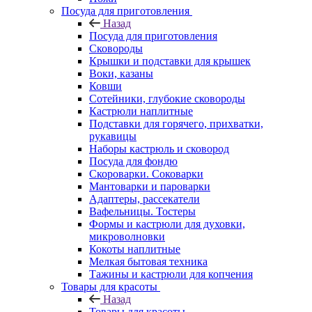
Посуда для приготовления
Назад
Посуда для приготовления
Сковороды
Крышки и подставки для крышек
Воки, казаны
Ковши
Сотейники, глубокие сковороды
Кастрюли наплитные
Подставки для горячего, прихватки,
рукавицы
Наборы кастрюль и сковород
Посуда для фондю
Скороварки. Соковарки
Мантоварки и пароварки
Адаптеры, рассекатели
Вафельницы. Тостеры
Формы и кастрюли для духовки,
микроволновки
Кокоты наплитные
Мелкая бытовая техника
Тажины и кастрюли для копчения
Товары для красоты
Назад
Товары для красоты