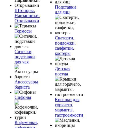
Подставки
Штопоры.
для яиц
Нарзанники.
Открывалки
Термосы
Скатерти,
подложки,
салфетки,
Ситечки,
костеры
подставки
для чая
Детская
посуда
Аксессуары
бариста
Сифоны
Крышки для
горячего,
мармиты,
гастроемкости
Кофемолки,
кофеварки,