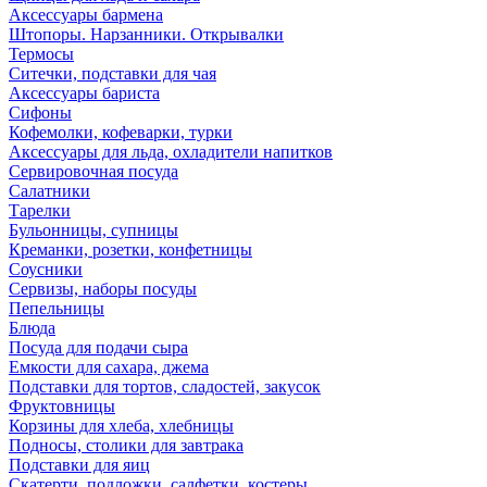
Аксессуары бармена
Штопоры. Нарзанники. Открывалки
Термосы
Ситечки, подставки для чая
Аксессуары бариста
Сифоны
Кофемолки, кофеварки, турки
Аксессуары для льда, охладители напитков
Сервировочная посуда
Салатники
Тарелки
Бульонницы, супницы
Креманки, розетки, конфетницы
Соусники
Сервизы, наборы посуды
Пепельницы
Блюда
Посуда для подачи сыра
Емкости для сахара, джема
Подставки для тортов, сладостей, закусок
Фруктовницы
Корзины для хлеба, хлебницы
Подносы, столики для завтрака
Подставки для яиц
Скатерти, подложки, салфетки, костеры