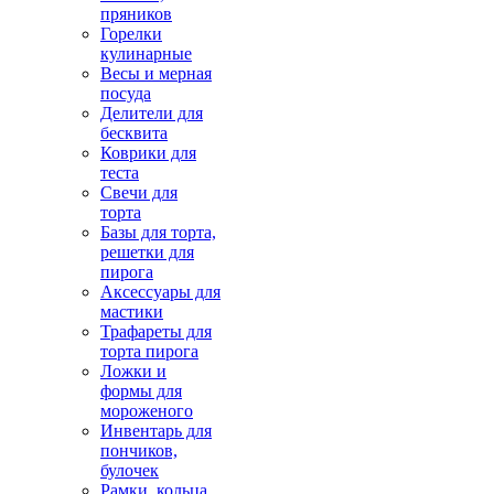
пряников
Горелки
кулинарные
Весы и мерная
посуда
Делители для
бесквита
Коврики для
теста
Свечи для
торта
Базы для торта,
решетки для
пирога
Аксессуары для
мастики
Трафареты для
торта пирога
Ложки и
формы для
мороженого
Инвентарь для
пончиков,
булочек
Рамки, кольца