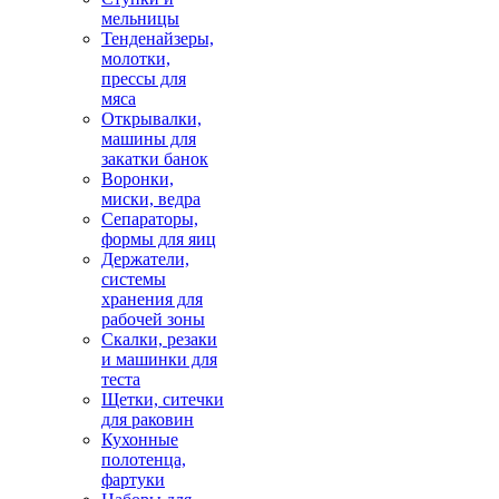
мельницы
Тенденайзеры,
молотки,
прессы для
мяса
Открывалки,
машины для
закатки банок
Воронки,
миски, ведра
Сепараторы,
формы для яиц
Держатели,
системы
хранения для
рабочей зоны
Скалки, резаки
и машинки для
теста
Щетки, ситечки
для раковин
Кухонные
полотенца,
фартуки