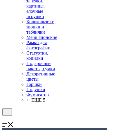
тарелки,
картины,
елочные
игрушки
Колокольчики,
звонки и
таблички
Мечи японские
Рамки для
фотографии
Статуэтки,
копилки
Подарочные
пакеты, сумки
Декоративные
цветы
Горшки
Подушки
Фумигатор
+ ЕЩЕ 5