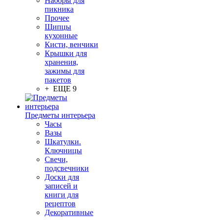
Наборы для
пикника
Прочее
Щипцы
кухонные
Кисти, венчики
Крышки для
хранения,
зажимы для
пакетов
+ ЕЩЕ 9
Предметы интерьера
Часы
Вазы
Шкатулки.
Ключницы
Свечи,
подсвечники
Доски для
записей и
книги для
рецептов
Декоративные