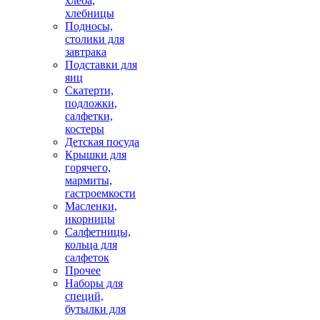
хлеба,
хлебницы
Подносы,
столики для
завтрака
Подставки для
яиц
Скатерти,
подложки,
салфетки,
костеры
Детская посуда
Крышки для
горячего,
мармиты,
гастроемкости
Масленки,
икорницы
Салфетницы,
кольца для
салфеток
Прочее
Наборы для
специй,
бутылки для