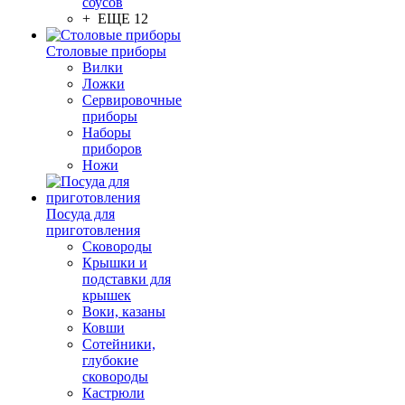
соусов
+ ЕЩЕ 12
Столовые приборы
Вилки
Ложки
Сервировочные
приборы
Наборы
приборов
Ножи
Посуда для
приготовления
Сковороды
Крышки и
подставки для
крышек
Воки, казаны
Ковши
Сотейники,
глубокие
сковороды
Кастрюли