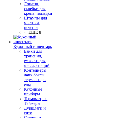
Лопатки,
скребки для
крема, помадки
Штампы для
мастики,
печенья
+ ЕЩЕ 8
Кухонный инвентарь
Банки для
хранения,
емкости для
масла, специй
Контейнеры,
ланч боксы,
термосы для
еды
Кухонные
приборы
Термометры.
Таймеры
Дуршлаги и
сито
Ступки и