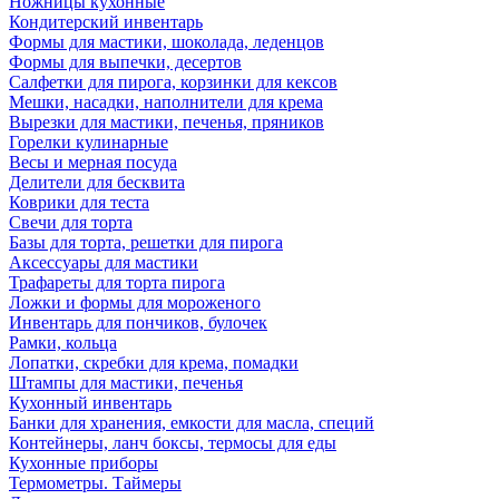
Ножницы кухонные
Кондитерский инвентарь
Формы для мастики, шоколада, леденцов
Формы для выпечки, десертов
Салфетки для пирога, корзинки для кексов
Мешки, насадки, наполнители для крема
Вырезки для мастики, печенья, пряников
Горелки кулинарные
Весы и мерная посуда
Делители для бесквита
Коврики для теста
Свечи для торта
Базы для торта, решетки для пирога
Аксессуары для мастики
Трафареты для торта пирога
Ложки и формы для мороженого
Инвентарь для пончиков, булочек
Рамки, кольца
Лопатки, скребки для крема, помадки
Штампы для мастики, печенья
Кухонный инвентарь
Банки для хранения, емкости для масла, специй
Контейнеры, ланч боксы, термосы для еды
Кухонные приборы
Термометры. Таймеры