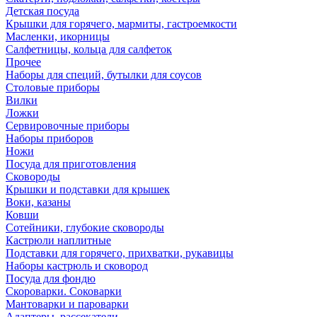
Детская посуда
Крышки для горячего, мармиты, гастроемкости
Масленки, икорницы
Салфетницы, кольца для салфеток
Прочее
Наборы для специй, бутылки для соусов
Столовые приборы
Вилки
Ложки
Сервировочные приборы
Наборы приборов
Ножи
Посуда для приготовления
Сковороды
Крышки и подставки для крышек
Воки, казаны
Ковши
Сотейники, глубокие сковороды
Кастрюли наплитные
Подставки для горячего, прихватки, рукавицы
Наборы кастрюль и сковород
Посуда для фондю
Скороварки. Соковарки
Мантоварки и пароварки
Адаптеры, рассекатели