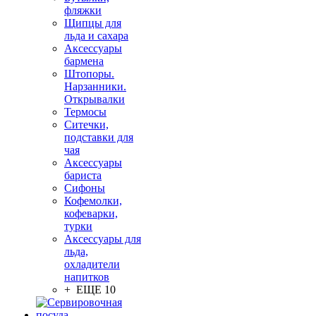
фляжки
Щипцы для
льда и сахара
Аксессуары
бармена
Штопоры.
Нарзанники.
Открывалки
Термосы
Ситечки,
подставки для
чая
Аксессуары
бариста
Сифоны
Кофемолки,
кофеварки,
турки
Аксессуары для
льда,
охладители
напитков
+ ЕЩЕ 10