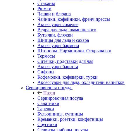
Стаканы
Рюмки
Чашки и блюдца
Чайники, кофейники, френч прессы
Аксессуары сомелье
Ведра для льда, шампанского
Бутылки, фляжки
Щипцы для льда и сахара
Аксессуары бармена
Штопоры. Нарзанники. Открывалки
Термосы
Ситечки, подставки для чая
Аксессуары бариста
Сифоны
Кофемолки, кофеварки, турки
Аксессуары для льда, охладители напитков
Сервировочная посуда
Назад
Сервировочная посуда
Салатники
Тарелки
Бульонницы, супницы
Креманки, розетки, конфетницы
Соусники
Сервизы, наборы посуды