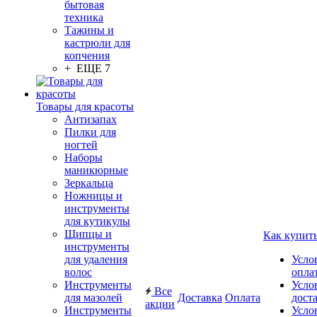
бытовая
техника
Тажины и
кастрюли для
копчения
+ ЕЩЕ 7
Товары для красоты
Антизапах
Пилки для
ногтей
Наборы
маникюрные
Зеркальца
Ножницы и
инструменты
для кутикулы
Щипцы и
Как купит
инструменты
для удаления
Усло
волос
опла
Инструменты
Усло
Все
для мазолей
Доставка
Оплата
дост
акции
Инструменты
Усло