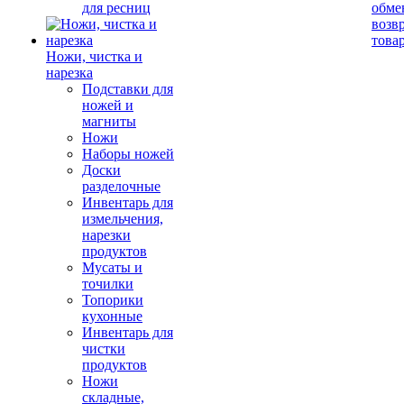
для ресниц
обме
возв
това
Ножи, чистка и
нарезка
Подставки для
ножей и
магниты
Ножи
Наборы ножей
Доски
разделочные
Инвентарь для
измельчения,
нарезки
продуктов
Мусаты и
точилки
Топорики
кухонные
Инвентарь для
чистки
продуктов
Ножи
складные,