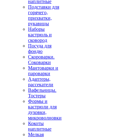
наплитные
Подставки для
горячего,
прихватки,
рукавицы
Наборы
кастрюль и
сковород
Посуда для
фондю
Скороварки.
Соковарки
Мантоварки и
пароварки
Адаптеры,
рассекатели
Вафельницы.
Тостеры
Формы и
кастрюли для
духовки,
микроволновки
Кокоты
наплитные
Мелкая