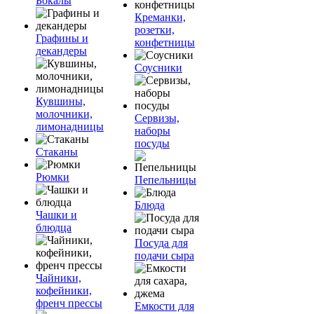
Бокалы
Креманки,
розетки,
Графины и
конфетницы
декандеры
Соусники
Кувшины,
молочники,
Сервизы,
лимонадницы
наборы
посуды
Стаканы
Рюмки
Пепельницы
Блюда
Чашки и
блюдца
Посуда для
подачи сыра
Чайники,
кофейники,
френч прессы
Емкости для