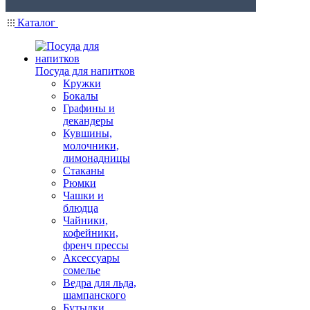
Каталог
Посуда для напитков
Кружки
Бокалы
Графины и
декандеры
Кувшины,
молочники,
лимонадницы
Стаканы
Рюмки
Чашки и
блюдца
Чайники,
кофейники,
френч прессы
Аксессуары
сомелье
Ведра для льда,
шампанского
Бутылки,