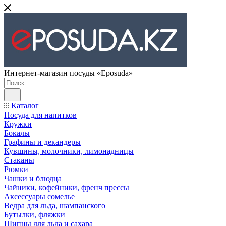
Интернет-магазин посуды «Eposuda»
Каталог
Посуда для напитков
Кружки
Бокалы
Графины и декандеры
Кувшины, молочники, лимонадницы
Стаканы
Рюмки
Чашки и блюдца
Чайники, кофейники, френч прессы
Аксессуары сомелье
Ведра для льда, шампанского
Бутылки, фляжки
Щипцы для льда и сахара